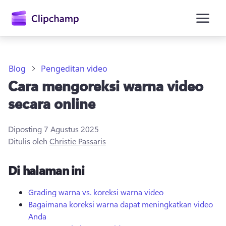
konten
utama
Blog
Pengeditan video
Cara mengoreksi warna video
secara online
Diposting
7 Agustus 2025
Ditulis oleh
Christie Passaris
Masuk
Di halaman ini
Coba gratis
Grading warna vs. koreksi warna video
Bagaimana koreksi warna dapat meningkatkan video
Anda