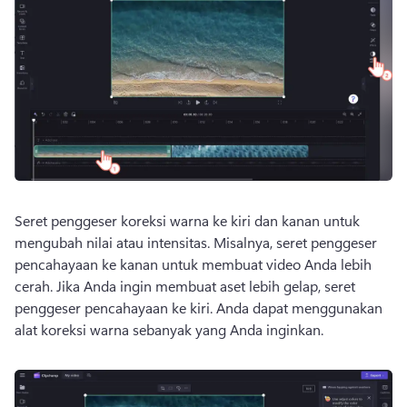
Seret penggeser koreksi warna ke kiri dan kanan untuk 
mengubah nilai atau intensitas. 
Misalnya, seret penggeser 
pencahayaan ke kanan untuk membuat video Anda lebih 
cerah. 
Jika Anda ingin membuat aset lebih gelap, seret 
penggeser pencahayaan ke kiri. 
Anda dapat menggunakan 
alat koreksi warna sebanyak yang Anda inginkan. 