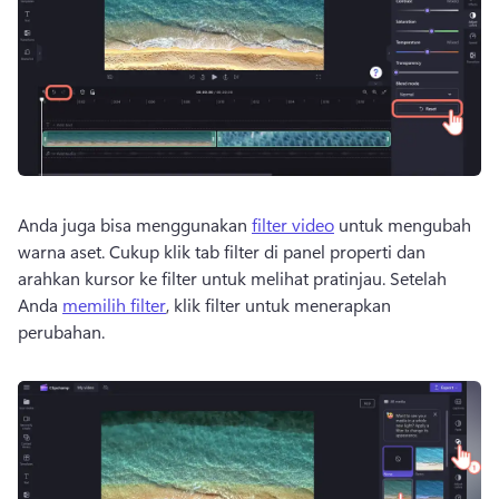
Anda juga bisa menggunakan 
filter video
 untuk mengubah 
warna aset. 
Cukup klik tab filter di panel properti dan 
arahkan kursor ke filter untuk melihat pratinjau. 
Setelah 
Anda 
memilih filter
, klik filter untuk menerapkan 
perubahan. 