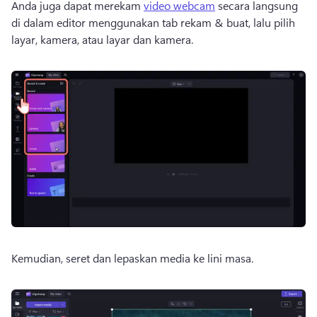
Anda juga dapat merekam 
video webcam
 secara langsung 
di dalam editor menggunakan tab rekam & buat, lalu pilih 
layar, kamera, atau layar dan kamera. 
Kemudian, seret dan lepaskan media ke lini masa.