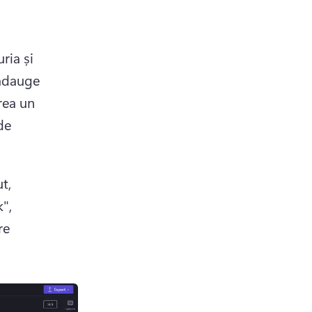
ia și 
 adauge 
rea un 
e 
, 
, 
e 