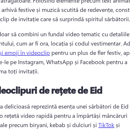
 atrăgătoare. 
Folosind elemente precum text animat, 
arhivă festive și muzică scutită de redevențe, constr
lip de invitație care să surprindă spiritul sărbătorii.
doar să combini un fundal video tematic cu detaliile 
ului, cum ar fi ora, locația și codul vestimentar. 
Ad
și emoji în videoclip
 pentru un plus de fler festiv, ap
ie-le pe Instagram, WhatsApp și Facebook pentru a 
a toți invitații. 
eoclipuri de rețete de Eid
o rețetă video rapidă pentru a împărtăși mâncăruri 
ale precum biryani, kebab și dulciuri și 
TikTok
 și 