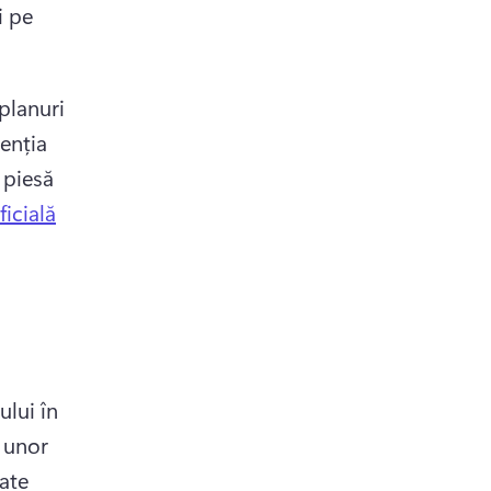
 pe 
planuri 
enția 
piesă 
ficială
lui în 
 unor 
ate 