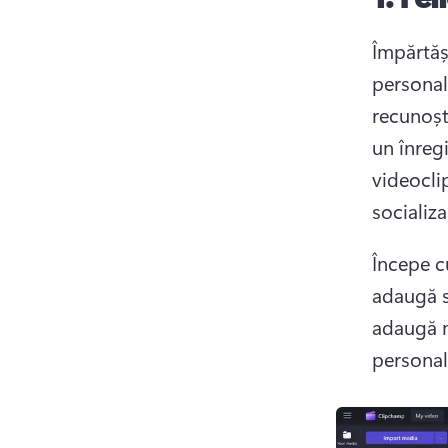
Împărtăși
personali
recunoșt
un înreg
videoclip
socializ
Începe c
adaugă s
adaugă m
personal