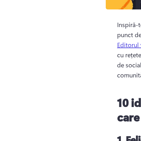
Inspiră-t
punct de
Editorul
cu rețete
de social
comunită
10 i
care 
1.
Fel