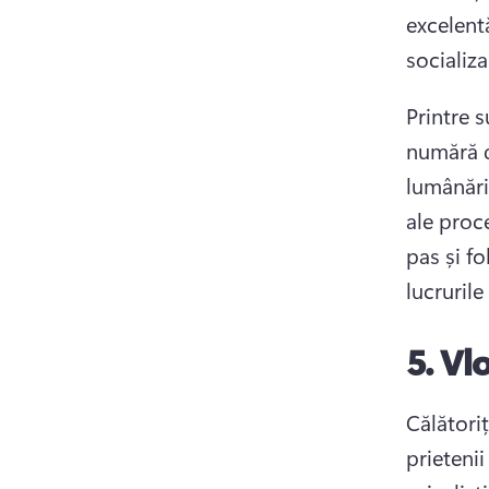
excelentă
socializa
Printre 
numără d
lumânări
ale proc
pas și f
lucrurile
5.
Vlo
Călătoriț
prietenii