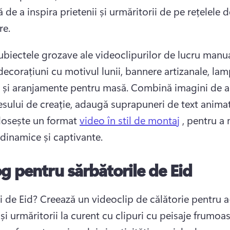
 de a inspira prietenii și urmăritorii de pe rețelele de
re. 
subiectele grozave ale videoclipurilor de lucru manua
ecorațiuni cu motivul lunii, bannere artizanale, lam
 și aranjamente pentru masă. 
Combină imagini de a
esului de creație, adaugă suprapuneri de text animat
olosește un format 
video în stil de montaj
 , pentru a 
 dinamice și captivante. 
g pentru sărbătorile de Eid
i de Eid? 
Creează un videoclip de călătorie pentru a-ț
 și urmăritorii la curent cu clipuri cu peisaje frumoase