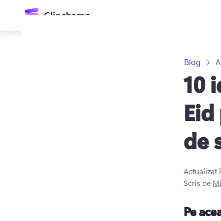
conținutul
principal
Blog
A
10 
Eid
de 
Conectați-vă
Încercați gratuit
Actualizat 
Scris de
Mi
Pe ace