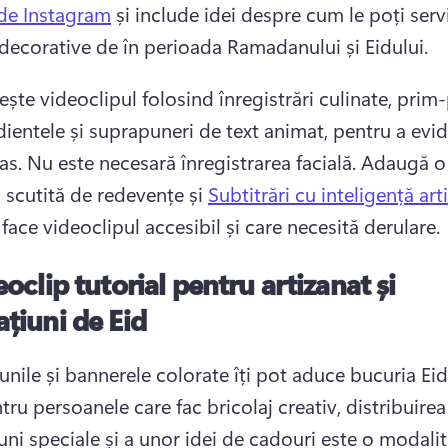
 de Instagram
 și include idei despre cum le poți servi
 decorative de în perioada Ramadanului și Eidului. 
ște videoclipul folosind înregistrări culinate, prim-
dientele și suprapuneri de text animat, pentru a evid
as. 
Nu este necesară înregistrarea facială. 
Adaugă o 
 scutită de redevențe și 
Subtitrări cu inteligență arti
face videoclipul accesibil și care necesită derulare. 
oclip tutorial pentru artizanat și
țiuni de Eid
nile și bannerele colorate îți pot aduce bucuria Eidu
tru persoanele care fac bricolaj creativ, distribuirea
uni speciale și a unor idei de cadouri este o modalit