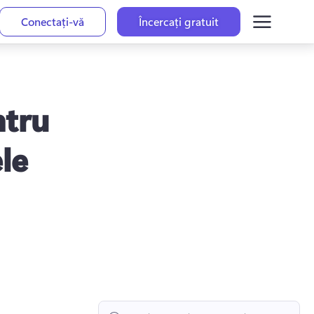
Conectați-vă
Încercați gratuit
ntru
le