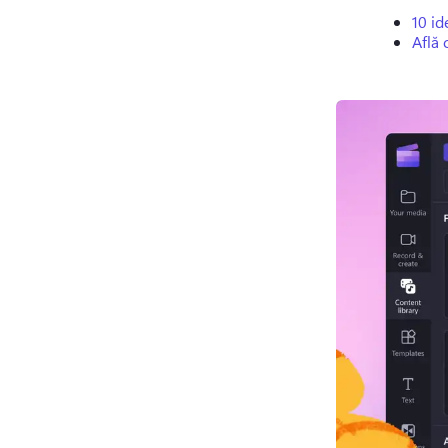
10 id
Află 