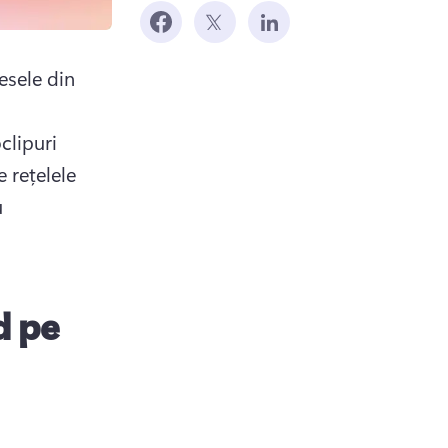
esele din 
clipuri 
 rețelele 
 
 
d pe