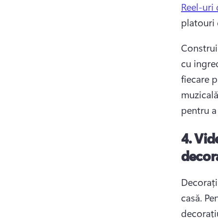
Reel-uri
platouri
Construie
cu ingre
fiecare p
muzicală
pentru a 
4.
Vide
decora
Decorațiu
casă. 
Pen
decorați