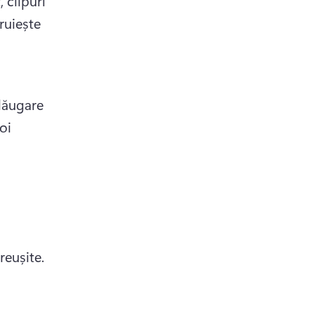
clipuri 
uiește 
 
ăugare 
oi 
Mâncarea delicioasă reprezintă esența unei sărbători de Eid reușite. 