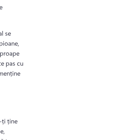
 
l se 
pioane, 
proape 
e pas cu 
menține 
i ține 
, 