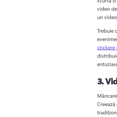
scurtă și
video de 
un videoc
Trebuie 
eveniment
stickere 
distribu
entuziasm
3.
Vid
Creează 
tradițion