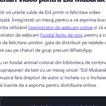
ți-vă urările calde de Eid printr-o felicitare video 
zată. 
Înregistrați un mesaj pentru a vă exprima bucur
ința utilizând 
înregistrator de webcam online
 și să
istrator de webcam 
Fundal festiv de stoc
 pentru a c
 de felicitare uimitor, gata de distribuit pe rețelele d
are sau pe chaturi de grup precum WhatsApp. 
u un fundal animat colorat din biblioteca de conținut
uprapuneri de text cu un mesaj sincer "Eid Mubarak"
uzică fără drepturi de autor și încheie cu o încheier
ă înainte de a exporta pentru distribuire online. 