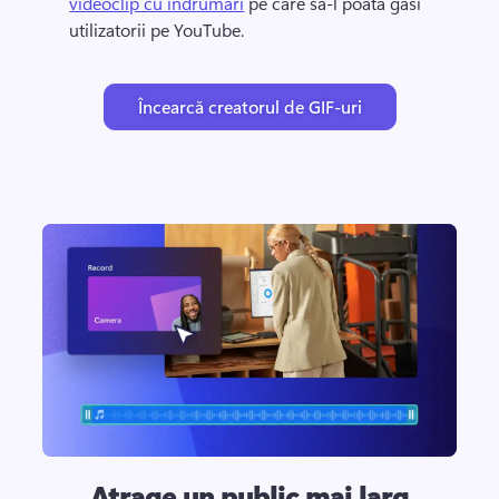
videoclip cu îndrumări
 pe care să-l poată găsi 
utilizatorii pe YouTube. 
Încearcă creatorul de GIF-uri
Atrage un public mai larg