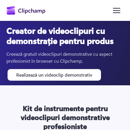
conținutul
principal
Creator de videoclipuri cu
demonstrație pentru produs
Creează gratuit videoclipuri demonstrative cu aspect 
profesionist în browser cu Clipchamp.
Realizează un videoclip demonstrativ
Conectați-vă
Încercați gratuit
Kit de instrumente pentru
videoclipuri demonstrative
profesioniste