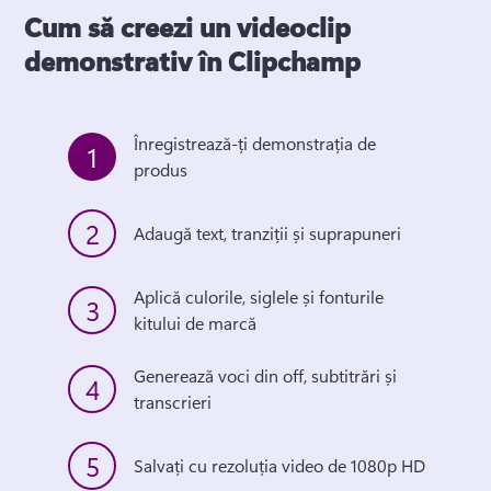
Cum să creezi un videoclip
demonstrativ în Clipchamp
Înregistrează-ți demonstrația de 
1
produs
2
Adaugă text, tranziții și suprapuneri
Aplică culorile, siglele și fonturile 
3
kitului de marcă 
Generează voci din off, subtitrări și 
4
transcrieri 
5
Salvați cu rezoluția video de 1080p HD 