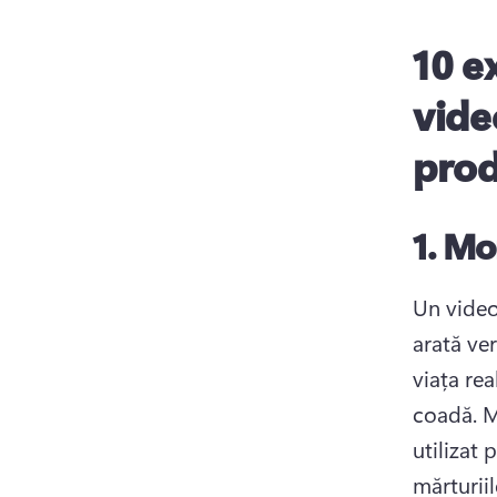
10 e
vide
pro
1.
Mo
Un video
arată ver
viața rea
coadă. 
M
utilizat 
mărturiil