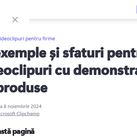
ideoclipuri pentru firme
exemple și sfaturi pent
eoclipuri cu demonstra
produse
la
8 noiembrie 2024
crosoft Clipchamp
astă pagină