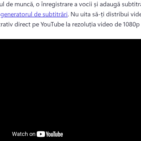
ul de muncă, o înregistrare a vocii și adaugă subtitră
 
generatorul de subtitrări
. 
Nu uita să-ți distribui vide
ativ direct pe YouTube la rezoluția video de 1080p