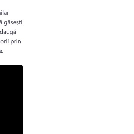
lar 
pentru firma ta, caută prin biblioteca noastră de stocuri până găsești 
daugă 
rii prin 
. 