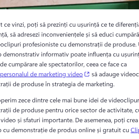
t ce vinzi, poți să prezinți cu ușurință ce te diferenți
ță, să adresezi inconveniențele și să educi cumpărăt
eoclipuri profesioniste cu demonstrații de produse. 
p demonstrativ informativ poate influența cu ușurinț
e de cumpărare ale spectatorilor, ceea ce face ca 
(opens in a new ta
personalul de marketing video
 să adauge videocl
ații de produse în strategia de marketing. 
perim zece dintre cele mai bune idei de videoclipuri
ații de produse pentru orice sector de activitate, cu
video și sfaturi importante. 
De asemenea, poți crea 
p cu demonstrație de produs online și gratuit cu 
Cl