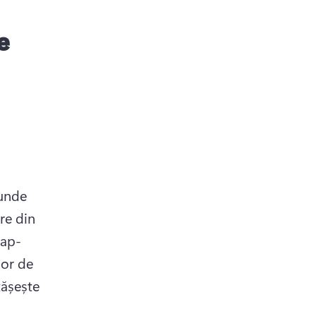
e
unde 
re din 
cap-
or de 
tășește 