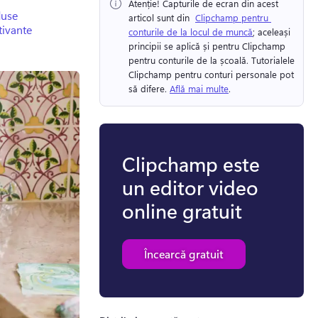
Atenție!
 Capturile de ecran din acest 
duse
articol sunt din ⁠ 
Clipchamp pentru 
tivante
conturile de la locul de muncă
; aceleași 
principii se aplică și pentru Clipchamp 
pentru conturile de la școală. 
Tutorialele 
Clipchamp pentru conturi personale pot 
să difere. 
Află mai multe
. 
Clipchamp este
un editor video
online gratuit
Încearcă gratuit