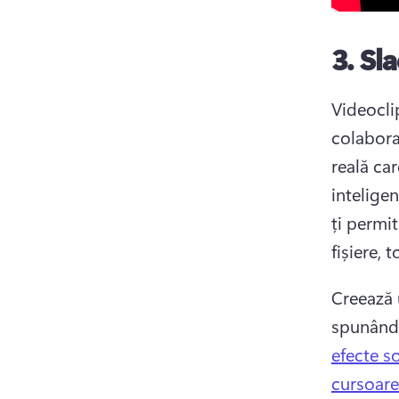
3.
Sl
Videocli
colabora
reală car
inteligenț
ți permit
fișiere, 
Creează 
spunându
efecte s
cursoare