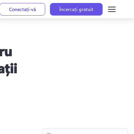
Conectați-vă
Încercați gratuit
ru
ții