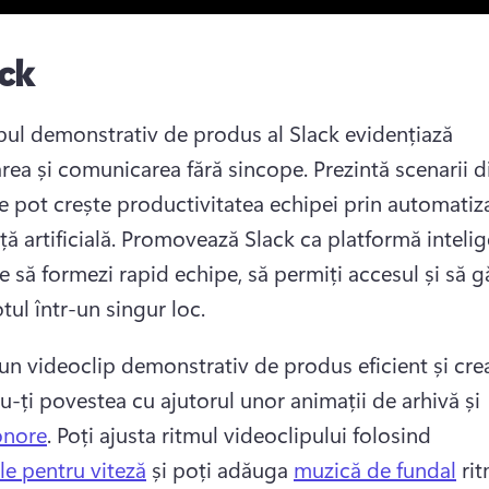
ack
pul demonstrativ de produs al Slack evidențiază 
rea și comunicarea fără sincope. 
Prezintă scenarii di
e pot crește productivitatea echipei prin automatizar
ă artificială. 
Promovează Slack ca platformă intelig
e să formezi rapid echipe, să permiți accesul și să gă
totul într-un singur loc. 
un videoclip demonstrativ de produs eficient și creat
-ți povestea cu ajutorul unor animații de arhivă și 
onore
. 
Poți ajusta ritmul videoclipului folosind 
le pentru viteză
 și poți adăuga 
muzică de fundal
 ri