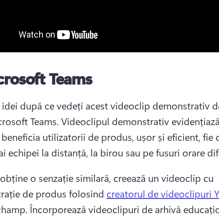
crosoft Teams
u idei după ce vedeți acest videoclip demonstrativ d
crosoft Teams. 
Videoclipul demonstrativ evidențiază 
eneficia utilizatorii de produs, ușor și eficient, fie c
 echipei la distanță, la birou sau pe fusuri orare dife
obține o senzație similară, creează un videoclip cu 
ație de produs folosind 
creatorul de videoclipuri
champ. 
Încorporează videoclipuri de arhivă educațio