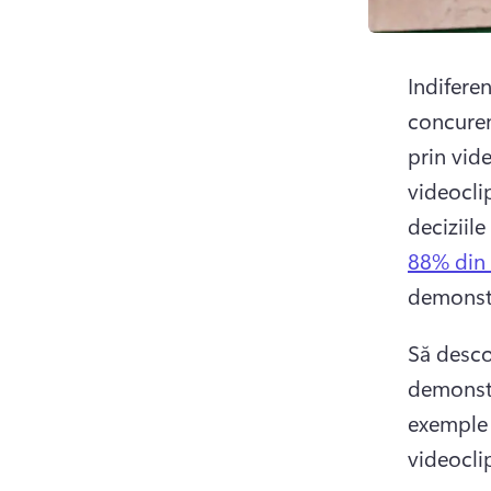
Indiferen
concuren
prin vid
videocli
deciziil
88% din 
demonstr
Să desco
demonstr
exemple 
videocli