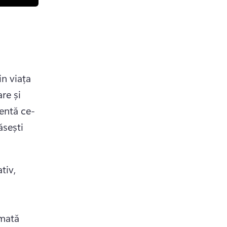
n viața 
e și 
entă ce-
sești 
iv, 
tmată 