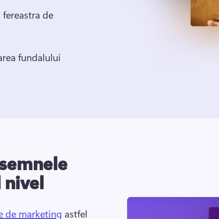
 fereastra de 
area fundalului
nsemnele
 nivel
le de marketing
 astfel 