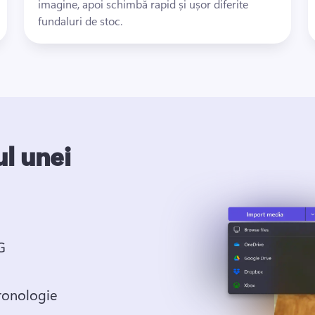
imagine, apoi schimbă rapid și ușor diferite 
fundaluri de stoc.
l unei
G
cronologie