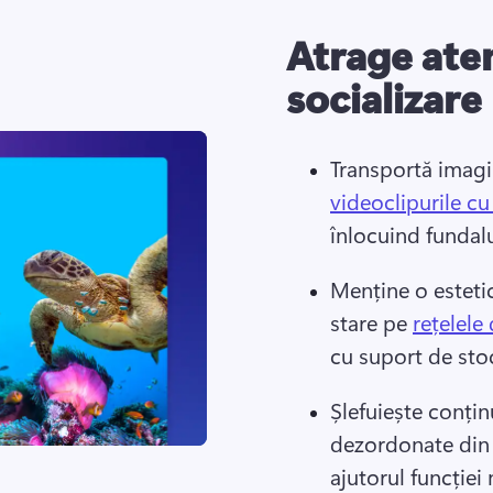
Atrage aten
socializare
Transportă imagin
videoclipurile cu
înlocuind fundalu
Menține o esteti
stare pe 
rețelele
cu suport de stoc
Șlefuiește conțin
dezordonate din
ajutorul funcției