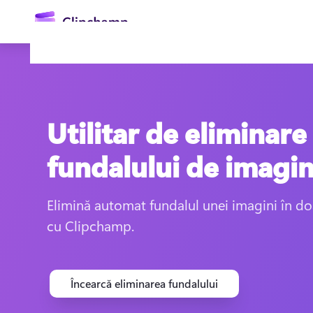
conținutul
principal
Utilitar de eliminare
fundalului de imagi
Elimină automat fundalul unei imagini în do
Conectați-vă
cu Clipchamp.
Încercați gratuit
Încearcă eliminarea fundalului