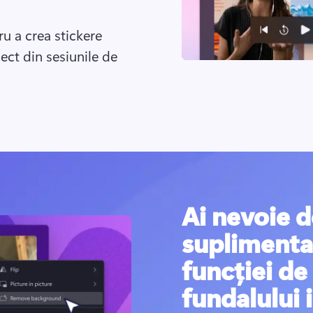
u a crea stickere 
ect din sesiunile de 
Ai nevoie d
suplimentar
funcției de
fundalului 