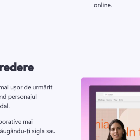
online. 
credere
 mai ușor de urmărit 
nd personajul 
dal. 
porative mai 
ăugându-ți sigla sau 