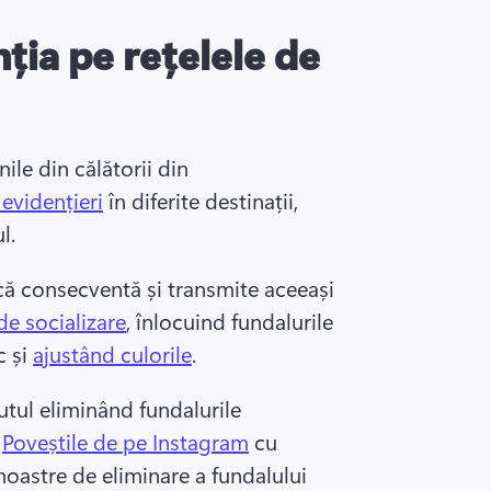
ția pe rețelele de
ile din călătorii din 
 evidențieri
 în diferite destinații, 
l. 
că consecventă și transmite aceeași 
 de socializare
, înlocuind fundalurile 
 și 
ajustând culorile
. 
utul eliminând fundalurile 
 
Poveștile de pe Instagram
 cu 
 noastre de eliminare a fundalului 