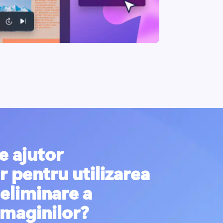
e ajutor
 pentru utilizarea
 eliminare a
imaginilor?