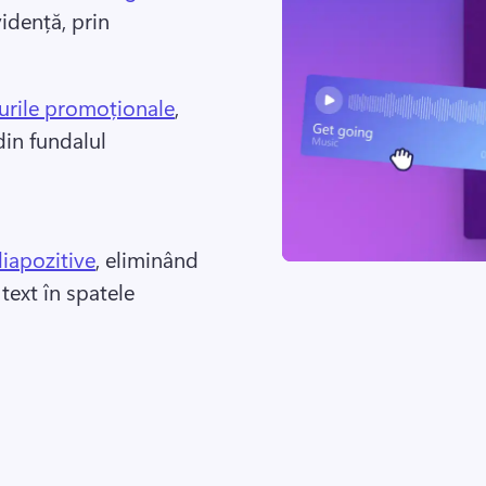
idență, prin 
urile promoționale
, 
in fundalul 
diapozitive
, eliminând 
ext în spatele 