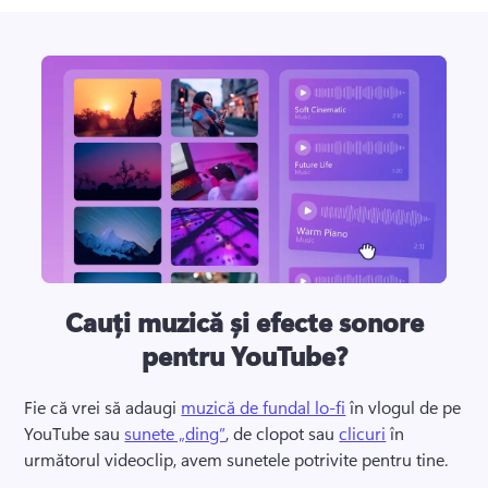
Cauți muzică și efecte sonore
pentru YouTube?
Fie că vrei să adaugi 
muzică de fundal lo-fi
 în vlogul de pe 
YouTube sau 
sunete „ding”
, de clopot sau 
clicuri
 în 
următorul videoclip, avem sunetele potrivite pentru tine. 