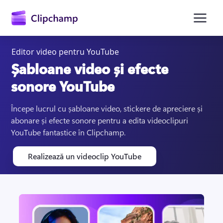
conținutul
principal
Editor video pentru YouTube
Șabloane video și efecte
sonore YouTube
Începe lucrul cu șabloane video, stickere de apreciere și 
abonare și efecte sonore pentru a edita videoclipuri 
YouTube fantastice în Clipchamp.
Conectați-vă
Realizează un videoclip YouTube
Încercați gratuit