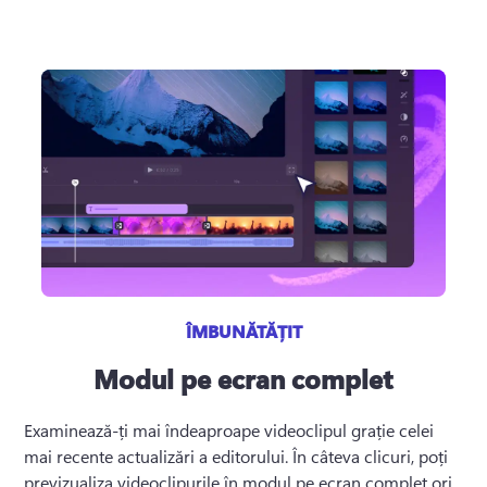
ÎMBUNĂTĂȚIT
Modul pe ecran complet
Examinează-ți mai îndeaproape videoclipul grație celei 
mai recente actualizări a editorului. 
În câteva clicuri, poți 
previzualiza videoclipurile în modul pe ecran complet ori 