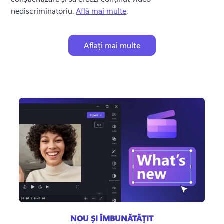
nediscriminatoriu. 
Află mai multe
. 
Aflați mai multe
NOU ȘI ÎMBUNĂTĂȚIT