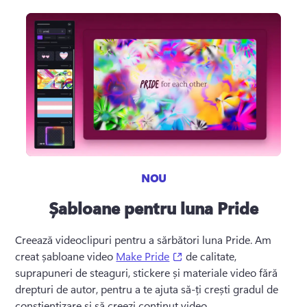
NOU
Șabloane pentru luna Pride
Creează videoclipuri pentru a sărbători luna Pride. 
Am 
(opens in a new tab)
creat șabloane video 
Make Pride
 de calitate, 
suprapuneri de steaguri, stickere și materiale video fără 
drepturi de autor, pentru a te ajuta să-ți crești gradul de 
conștientizare și să creezi conținut video 