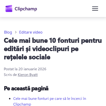
conținutul
principal
Blog
Editare video
Cele mai bune 10 fonturi pentru
editări și videoclipuri pe
rețelele sociale
Postat la
20 ianuarie 2026
Conectați-vă
Scris de
Kieron Byatt
Încercați gratuit
Pe această pagină
Cele mai bune fonturi pe care să le încerci în
Clipchamp