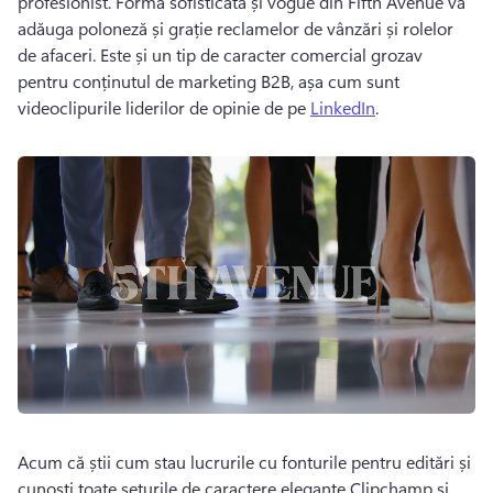
profesionist. 
Forma sofisticată și vogue din Fifth Avenue va 
adăuga poloneză și grație reclamelor de vânzări și rolelor 
de afaceri. 
Este și un tip de caracter comercial grozav 
pentru 
conținutul de marketing B2B
, așa cum sunt 
videoclipurile liderilor de opinie de pe 
LinkedIn
. 
Acum că știi cum stau lucrurile cu fonturile pentru editări și 
cunoști toate seturile de caractere elegante Clipchamp și 