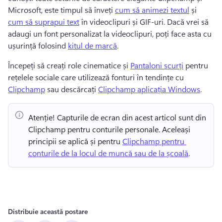
Microsoft, este timpul să înveți 
cum să animezi textul
 și 
cum să suprapui text
 în videoclipuri și GIF-uri. 
Dacă vrei să 
adaugi un font personalizat la videoclipuri, poți face asta cu 
ușurință folosind 
kitul de marcă
. 
Începeți să creați role cinematice și 
Pantaloni scurți
 pentru 
rețelele sociale care utilizează fonturi în tendințe cu 
Clipchamp
 sau descărcați 
Clipchamp aplicația Windows
. 
Atenție! Capturile de ecran din acest articol sunt din 
Clipchamp pentru conturile personale. Aceleași 
principii se aplică și pentru 
Clipchamp pentru 
conturile de la locul de muncă sau de la școală
. 
Distribuie această postare