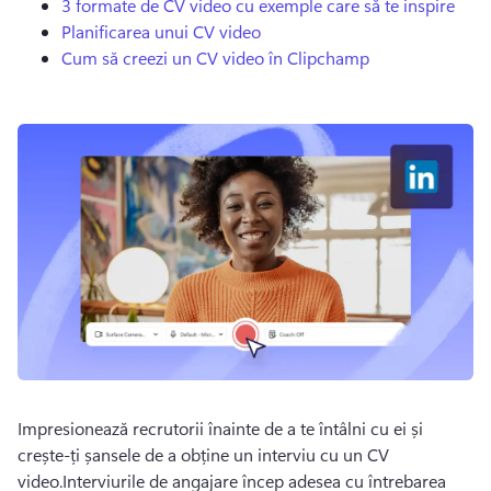
3 formate de CV video cu exemple care să te inspire
Planificarea unui CV video
Cum să creezi un CV video în Clipchamp
Impresionează recrutorii înainte de a te întâlni cu ei și 
crește-ți șansele de a obține un interviu cu un CV 
video.Interviurile de angajare încep adesea cu întrebarea 