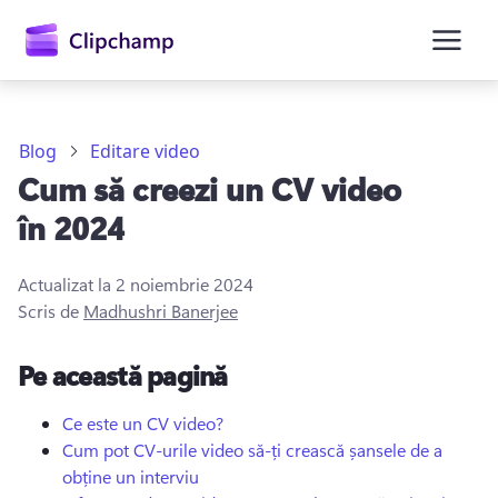
conținutul
principal
Blog
Editare video
Cum să creezi un CV video
în 2024
Actualizat la
2 noiembrie 2024
Scris de
Madhushri Banerjee
Conectați-vă
Pe această pagină
Încercați gratuit
Ce este un CV video?
Cum pot CV-urile video să-ți crească șansele de a
obține un interviu