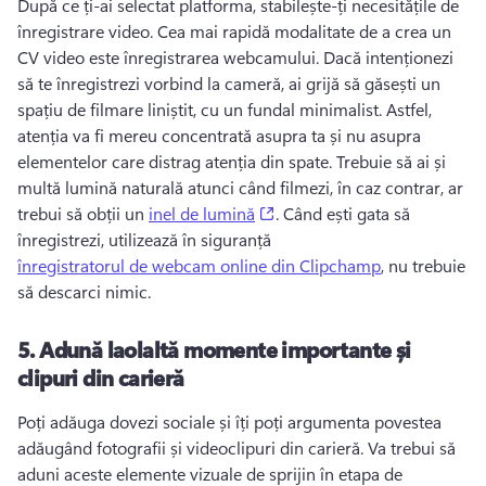
După ce ți-ai selectat platforma, stabilește-ți necesitățile de 
înregistrare video. Cea mai rapidă modalitate de a crea un 
CV video este înregistrarea webcamului. Dacă intenționezi 
să te înregistrezi vorbind la cameră, ai grijă să găsești un 
spațiu de filmare liniștit, cu un fundal minimalist. Astfel, 
atenția va fi mereu concentrată asupra ta și nu asupra 
elementelor care distrag atenția din spate. Trebuie să ai și 
multă lumină naturală atunci când filmezi, în caz contrar, ar 
(opens in a new tab)
trebui să obții un 
inel de lumină
. Când ești gata să 
înregistrezi, utilizează în siguranță 
înregistratorul de webcam online din Clipchamp
, nu trebuie 
să descarci nimic. 
5. Adună laolaltă momente importante și
clipuri din carieră
Poți adăuga dovezi sociale și îți poți argumenta povestea 
adăugând fotografii și videoclipuri din carieră. Va trebui să 
aduni aceste elemente vizuale de sprijin în etapa de 