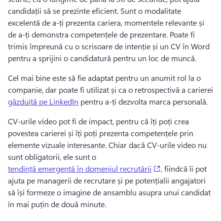
candidații să se prezinte eficient. Sunt o modalitate 
excelentă de a-ți prezenta cariera, momentele relevante și 
de a-ți demonstra competențele de prezentare. Poate fi 
trimis împreună cu o scrisoare de intenție și un CV în Word 
pentru a sprijini o candidatură pentru un loc de muncă. 
Cel mai bine este să fie adaptat pentru un anumit rol la o 
companie, dar poate fi utilizat și ca o retrospectivă a carierei 
găzduită pe LinkedIn
 pentru a-ți dezvolta marca personală. 
CV-urile video pot fi de impact, pentru că îți poți crea 
povestea carierei și îți poți prezenta competențele prin 
elemente vizuale interesante. Chiar dacă CV-urile video nu 
sunt obligatorii, ele sunt o 
(opens in a new t
tendință emergentă în domeniul recrutării
, fiindcă îi pot 
ajuta pe managerii de recrutare și pe potențialii angajatori 
să își formeze o imagine de ansamblu asupra unui candidat 
în mai puțin de două minute. 