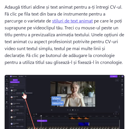
Adaugă titluri aldine și text animat pentru a-ți întregi CV-ul. 
Fă clic pe fila text din bara de instrumente pentru a 
parcurge o varietate de 
stiluri de text animat
 pe care le poți 
suprapune pe videoclipul tău. Treci cu mouse-ul peste un 
titlu pentru a previzualiza animația textului. Unele opțiuni de 
text animat cu aspect profesionist potrivite pentru CV-uri 
video sunt textul simplu, textul pe mai multe linii și 
declarație. Fă clic pe butonul de adăugare la cronologie 
pentru a utiliza titlul sau glisează-l și fixează-l în cronologie.