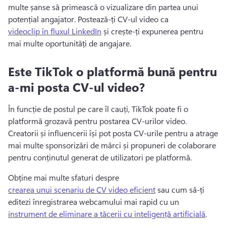
multe șanse să primească o vizualizare din partea unui 
potențial angajator. 
Postează-ți CV-ul video ca 
videoclip în fluxul LinkedIn
 și crește-ți expunerea pentru 
mai multe oportunități de angajare. 
Este TikTok o platformă bună pentru
a-mi posta CV-ul video?
În funcție de postul pe care îl cauți, TikTok poate fi o 
platformă grozavă pentru postarea CV-urilor video. 
Creatorii și influencerii își pot posta CV-urile pentru a atrage 
mai multe 
sponsorizări de mărci
 și propuneri de colaborare 
pentru conținutul generat de utilizatori pe platformă. 
Obține mai multe sfaturi despre 
crearea unui scenariu de CV video eficient
 sau cum să-ți 
editezi înregistrarea webcamului mai rapid cu un 
instrument de eliminare a tăcerii cu inteligență artificială
. 