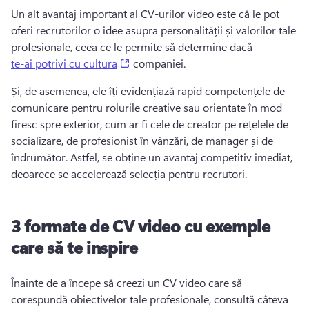
Un alt avantaj important al CV-urilor video este că le pot 
oferi recrutorilor o idee asupra personalității și valorilor tale 
profesionale, ceea ce le permite să determine dacă 
(opens in a new tab)
te-ai potrivi cu cultura
 companiei. 
Și, de asemenea, ele îți evidențiază rapid competențele de 
comunicare pentru rolurile creative sau orientate în mod 
firesc spre exterior, cum ar fi cele de creator pe rețelele de 
socializare, de profesionist în vânzări, de manager și de 
îndrumător. Astfel, se obține un avantaj competitiv imediat, 
deoarece se accelerează selecția pentru recrutori. 
3 formate de CV video cu exemple
care să te inspire
Înainte de a începe să creezi un CV video care să 
corespundă obiectivelor tale profesionale, consultă câteva 