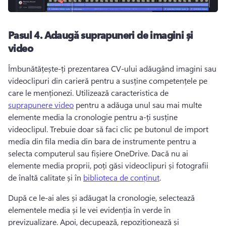
Pasul 4. Adaugă suprapuneri de imagini și
video
Îmbunătățește-ți prezentarea CV-ului adăugând imagini sau 
videoclipuri din carieră pentru a susține competențele pe 
care le menționezi. Utilizează caracteristica de 
suprapunere video
 pentru a adăuga unul sau mai multe 
elemente media la cronologie pentru a-ți susține 
videoclipul. Trebuie doar să faci clic pe butonul de import 
media din fila media din bara de instrumente pentru a 
selecta computerul sau fișiere OneDrive. Dacă nu ai 
elemente media proprii, poți găsi videoclipuri și fotografii 
de înaltă calitate și în 
biblioteca de conținut
. 
După ce le-ai ales și adăugat la cronologie, selectează 
elementele media și le vei evidenția în verde în 
previzualizare. Apoi, decupează, repoziționează și 