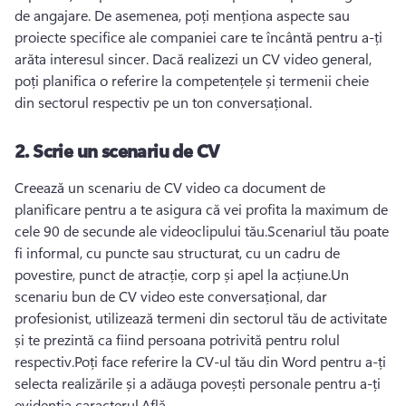
de angajare. De asemenea, poți menționa aspecte sau 
proiecte specifice ale companiei care te încântă pentru a-ți 
arăta interesul sincer. Dacă realizezi un CV video general, 
poți planifica o referire la competențele și termenii cheie 
din sectorul respectiv pe un ton conversațional. 
2. Scrie un scenariu de CV
Creează un scenariu de CV video ca document de 
planificare pentru a te asigura că vei profita la maximum de 
cele 90 de secunde ale videoclipului tău.Scenariul tău poate 
fi informal, cu puncte sau structurat, cu un cadru de 
povestire, punct de atracție, corp și apel la acțiune.Un 
scenariu bun de CV video este conversațional, dar 
profesionist, utilizează termeni din sectorul tău de activitate 
și te prezintă ca fiind persoana potrivită pentru rolul 
respectiv.Poți face referire la CV-ul tău din Word pentru a-ți 
selecta realizările și a adăuga povești personale pentru a-ți 
evidenția caracterul.Află 