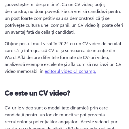
„povestește-mi despre tine”. Cu un CV video, poți și 
demonstra, nu doar povesti. Fie că vrei să candidezi pentru 
un post foarte competitiv sau să demonstrezi că ți se 
potrivește cultura unei companii, un CV video îți poate oferi 
un avantaj față de ceilalți candidați.
Obține postul mult visat în 2024 cu un CV video de neuitat 
care să-ți întregească CV-ul și scrisoarea de intenție din 
Word. Află despre diferitele formate de CV-uri video, 
analizează exemple excelente și află cum să realizezi un CV 
video memorabil în 
editorul video Clipchamp.
Ce este un CV video?
CV-urile video sunt o modalitate dinamică prin care 
candidații pentru un loc de muncă se pot prezenta 
recrutorilor și potențialilor angajatori. Aceste videoclipuri 
scurte, cu o lungime de până la 90 de secunde, pot ajuta 