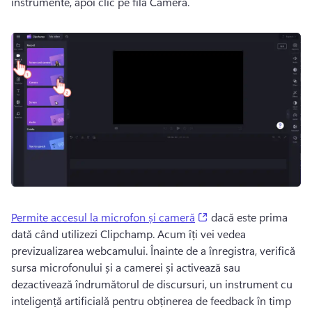
instrumente, apoi clic pe fila Cameră. 
(opens in a new tab)
Permite accesul la microfon și cameră
 dacă este prima 
dată când utilizezi Clipchamp. Acum îți vei vedea 
previzualizarea webcamului. Înainte de a înregistra, verifică 
sursa microfonului și a camerei și activează sau 
dezactivează îndrumătorul de discursuri, un instrument cu 
inteligență artificială pentru obținerea de feedback în timp 