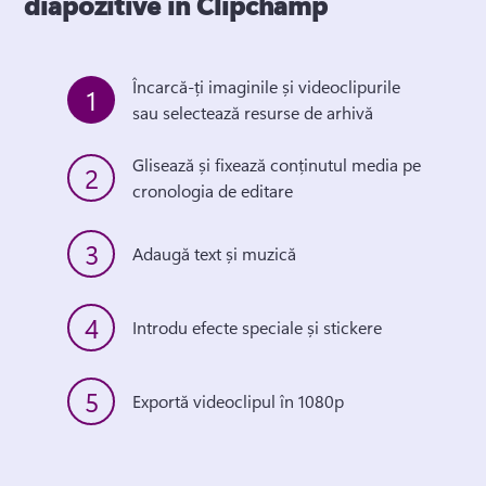
diapozitive în Clipchamp
Încarcă-ți imaginile și videoclipurile 
1
sau selectează resurse de arhivă
Glisează și fixează conținutul media pe 
2
cronologia de editare
3
Adaugă text și muzică
4
Introdu efecte speciale și stickere
5
Exportă videoclipul în 1080p