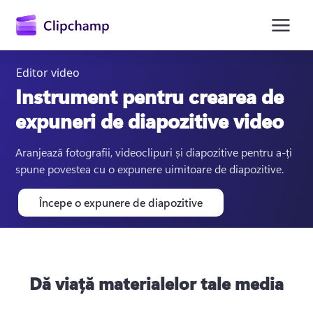
conținutul
principal
Editor video
Instrument pentru crearea de
expuneri de diapozitive video
Aranjează fotografii, videoclipuri și diapozitive pentru a-ți 
spune povestea cu o expunere uimitoare de diapozitive.
Începe o expunere de diapozitive
Conectați-vă
Încercați gratuit
Dă viață materialelor tale media