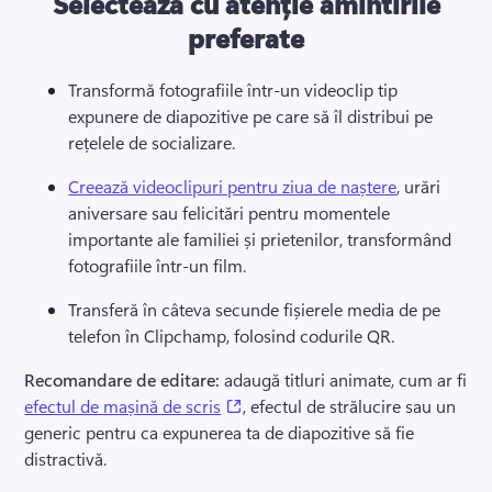
Selectează cu atenție amintirile
preferate
Transformă fotografiile într-un videoclip tip 
expunere de diapozitive pe care să îl distribui pe 
rețelele de socializare. 
Creează videoclipuri pentru ziua de naștere
, urări 
aniversare sau felicitări pentru momentele 
importante ale familiei și prietenilor, transformând 
fotografiile într-un film. 
Transferă în câteva secunde fișierele media de pe 
telefon în Clipchamp, folosind codurile QR.
Recomandare de editare: 
adaugă titluri animate, cum ar fi 
(opens in a new tab)
efectul de mașină de scris
, efectul de strălucire sau un 
generic pentru ca expunerea ta de diapozitive să fie 
distractivă.