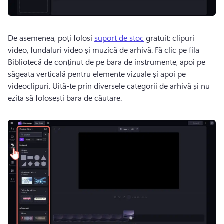
De asemenea, poți folosi 
suport de stoc
 gratuit: clipuri 
video, fundaluri video și muzică de arhivă. 
Fă clic pe fila 
Bibliotecă de conținut de pe bara de instrumente, apoi pe 
săgeata verticală pentru elemente vizuale și apoi pe 
videoclipuri. 
Uită-te prin diversele categorii de arhivă și nu 
ezita să folosești bara de căutare. 