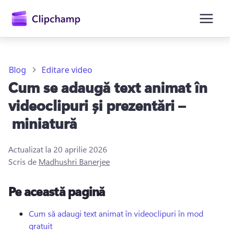
conținutul
principal
Blog
Editare video
Cum se adaugă text animat în
videoclipuri și prezentări –
miniatură
Actualizat la
20 aprilie 2026
Conectați-vă
Scris de
Madhushri Banerjee
Încercați gratuit
Pe această pagină
Cum să adaugi text animat în videoclipuri în mod
gratuit