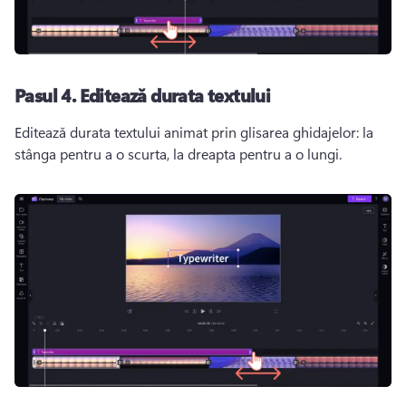
Pasul 4.
Editează durata textului
Editează durata textului animat prin glisarea ghidajelor: la 
stânga pentru a o scurta, la dreapta pentru a o lungi. 