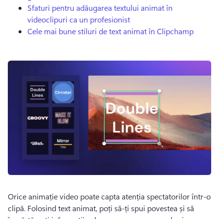
Sfaturi pentru adăugarea textului animat în
videoclipuri ca un profesionist
Cele mai bune stiluri de text animat în Clipchamp
Orice animație video poate capta atenția spectatorilor într-o 
clipă. 
Folosind text animat, poți să-ți spui povestea și să 