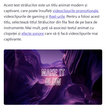
Acest text strălucitor este un titlu animat modern și 
captivant, care poate însufleți 
videoclipurile promoționale
, 
videoclipurile de gaming și 
Reel-urile
. 
Pentru a folosi acest 
titlu, selectează titlul Strălucitor din fila Text de pe bara de 
instrumente. 
Mai mult, poți să asociezi textul animat cu 
clopoței și 
efecte sonore
 care să-ți facă videoclipurile mai 
captivante. 