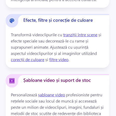
Efecte, filtre și corecție de culoare
Transformă videoclipurile cu 
tranziții între scene
 și 
efecte speciale sau decorează-le cu rame și 
suprapuneri animate. 
Ajustează cu ușurință 
aspectul videoclipurilor și al imaginilor utilizând 
corecții de culoare
 și 
filtre video
. 
Șabloane video și suport de stoc
Personalizează 
șabloane video
 profesioniste pentru 
rețelele sociale sau locul de muncă și accesează 
peste un milion de videoclipuri, imagini, fundaluri și 
melodii de stoc scutite de redevențe din biblioteca 