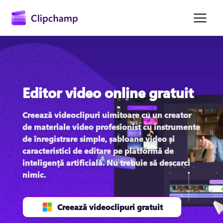
conținutul
principal
Editor video online gratuit
Creează videoclipuri uimitoare cu un creator 
de materiale video profesionist cu instrumente 
de înregistrare simple, șabloane video și 
Conectați-vă
caracteristici de editare pe platformă de 
inteligență artificială. Nu trebuie să descarci 
Try for free
nimic. 
Creează videoclipuri gratuit