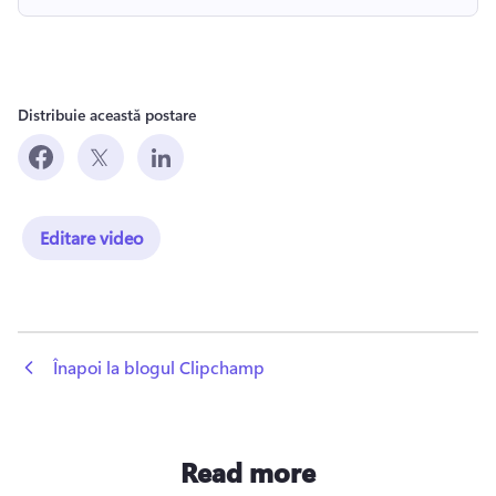
Distribuie această postare
Editare video
 Înapoi la blogul Clipchamp
Read more