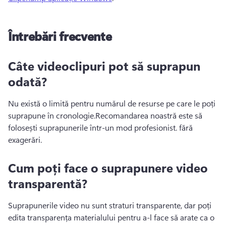
Întrebări frecvente
Câte videoclipuri pot să suprapun
odată?
Nu există o limită pentru numărul de resurse pe care le poți 
suprapune în cronologie.
Recomandarea noastră este să 
folosești suprapunerile într-un mod profesionist. fără 
exagerări.
Cum poți face o suprapunere video
transparentă?
Suprapunerile video nu sunt straturi transparente, dar poți 
edita transparența materialului pentru a-l face să arate ca o 