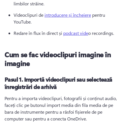
limbilor străine. 
Videoclipuri de 
introducere și încheiere
 pentru 
YouTube. 
Redare în flux în direct și 
podcast vide
o recordings.
Cum se fac videoclipuri imagine în
imagine
Pasul 1. Importă videoclipuri sau selectează
înregistrări de arhivă
Pentru a importa videoclipuri, fotografii și conținut audio, 
faceți clic pe butonul import media din fila media de pe 
bara de instrumente pentru a răsfoi fișierele de pe 
computer sau pentru a conecta OneDrive.