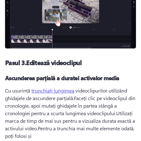
Pasul 3.Editează videoclipul
Ascunderea parțială a duratei activelor media
Cu ușurință 
trunchiați lungimea
 videoclipurilor utilizând 
ghidajele de ascundere parțială.Faceți clic pe videoclipul din 
cronologie, apoi mutați ghidajele în partea stângă a 
cronologiei pentru a scurta lungimea videoclipului.Utilizați 
marca de timp de mai sus pentru a vizualiza durata exactă a 
activului video.Pentru a trunchia mai multe elemente odată, 
poți folosi și 