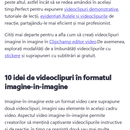
peste altul, astfel încât să se redea amândoi în același 
timp.Perfect pentru expunere 
videoclipuri demonstrative
, 
tutoriale de lecții, 
evidențiați Rolele și videoclipurile
 de 
reacție, partajându-le mai eficient și mai profesionist.
Citiți mai departe pentru a afla cum să creați videoclipuri 
imagine în imagine în 
Clipchamp editor video
.De asemenea, 
explorați modalități de a îmbunătăți videoclipurile cu 
stickere
 și suprapuneri cu subtitrări ai gratuit.
10 idei de videoclipuri în formatul
imagine-in-imagine
Imagine-în-imagine este un format video care suprapune 
două videoclipuri, imagini sau elemente în același cadru 
video. Aspectul video imagine-în-imagine permite 
creatorilor să mențină captivante videoclipurile instructive 
și de reacție, în timp ce prezintă două sau mai multe 