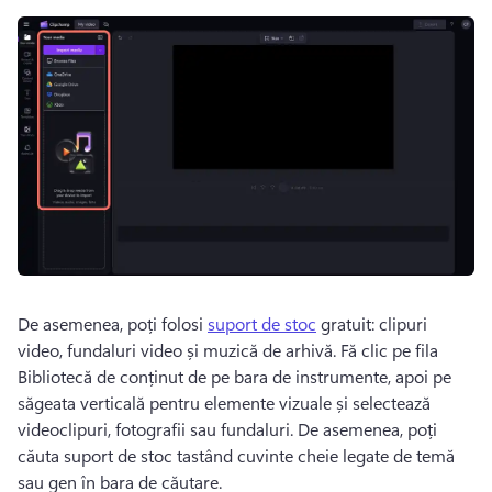
De asemenea, poți folosi 
suport de stoc
 gratuit: clipuri 
video, fundaluri video și muzică de arhivă. Fă clic pe fila 
Bibliotecă de conținut de pe bara de instrumente, apoi pe 
săgeata verticală pentru elemente vizuale și selectează 
videoclipuri, fotografii sau fundaluri. De asemenea, poți 
căuta suport de stoc tastând cuvinte cheie legate de temă 
sau gen în bara de căutare.