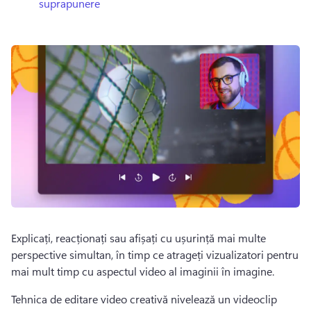
suprapunere
Explicați, reacționați sau afișați cu ușurință mai multe 
perspective simultan, în timp ce atrageți vizualizatori pentru 
mai mult timp cu aspectul video al imaginii în imagine.
Tehnica de editare video creativă nivelează un videoclip 