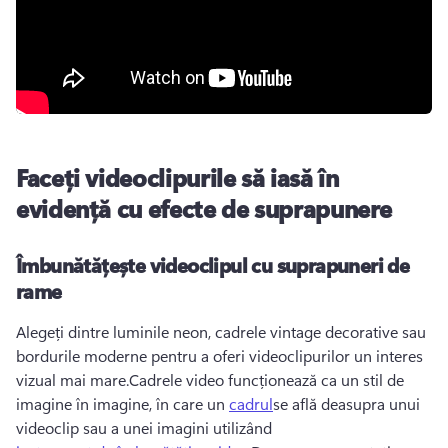
Faceți videoclipurile să iasă în
evidență cu efecte de suprapunere
Îmbunătățește videoclipul cu suprapuneri de
rame
Alegeți dintre luminile neon, cadrele vintage decorative sau 
bordurile moderne pentru a oferi videoclipurilor un interes 
vizual mai mare.Cadrele video funcționează ca un stil de 
imagine în imagine, în care un 
cadrul
se află deasupra unui 
videoclip sau a unei imagini utilizând 