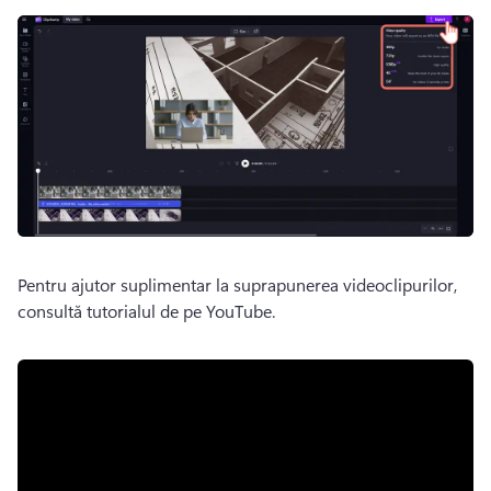
Pentru ajutor suplimentar la suprapunerea videoclipurilor, 
consultă tutorialul de pe YouTube. 