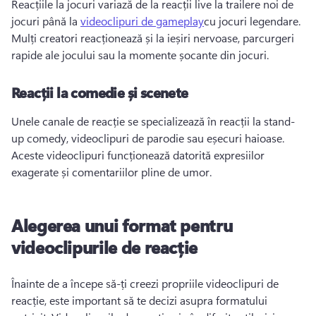
Reacțiile la jocuri variază de la reacții live la trailere noi de 
jocuri până la 
videoclipuri de gameplay
cu jocuri legendare. 
Mulți creatori reacționează și la ieșiri nervoase, parcurgeri 
rapide ale jocului sau la momente șocante din jocuri. 
Reacții la comedie și scenete
Unele canale de reacție se specializează în reacții la stand-
up comedy, videoclipuri de parodie sau eșecuri haioase. 
Aceste videoclipuri funcționează datorită expresiilor 
exagerate și comentariilor pline de umor. 
Alegerea unui format pentru
videoclipurile de reacție
Înainte de a începe să-ți creezi propriile videoclipuri de 
reacție, este important să te decizi asupra formatului 