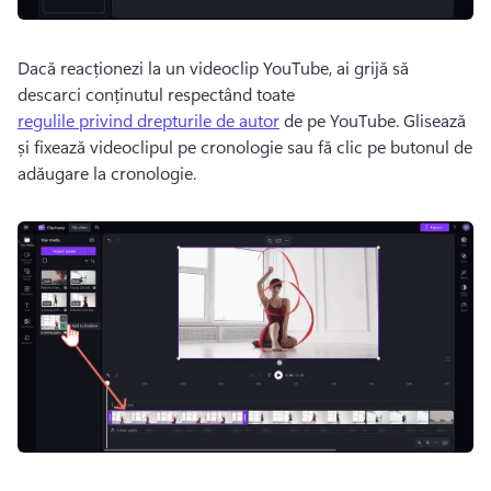
Dacă reacționezi la un videoclip YouTube, ai grijă să 
descarci conținutul respectând toate 
regulile privind drepturile de autor
 de pe YouTube. 
Glisează 
și fixează videoclipul pe cronologie sau fă clic pe butonul de 
adăugare la cronologie. 