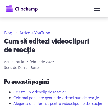
conținutul
principal
Blog
Articole YouTube
Cum să editezi videoclipuri
de reacție
Actualizat la
16 februarie 2026
Scris de
Darren Buser
Conectați-vă
Pe această pagină
Încercați gratuit
Ce este un videoclip de reacție?
Cele mai populare genuri de videoclipuri de reacție
Alegerea unui format pentru videoclipurile de reacție