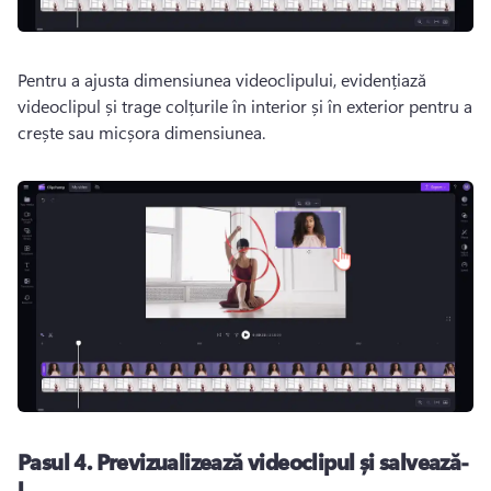
Pentru a ajusta dimensiunea videoclipului, evidențiază 
videoclipul și trage colțurile în interior și în exterior pentru a 
crește sau micșora dimensiunea. 
Pasul 4.
Previzualizează videoclipul și salvează-
l