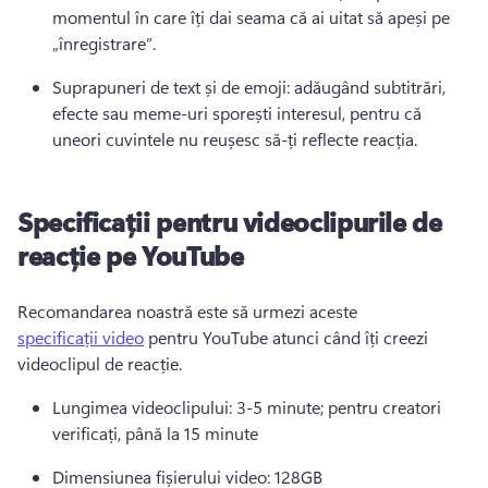
momentul în care îți dai seama că ai uitat să apeși pe 
„înregistrare”. 
Suprapuneri de text și de emoji: adăugând subtitrări, 
efecte sau meme-uri sporești interesul, pentru că 
uneori cuvintele nu reușesc să-ți reflecte reacția. 
Specificații pentru videoclipurile de
reacție pe YouTube
Recomandarea noastră este să urmezi aceste 
specificații video
 pentru YouTube atunci când îți creezi 
videoclipul de reacție. 
Lungimea videoclipului: 3-5 minute; pentru creatori 
verificați, până la 15 minute
Dimensiunea fișierului video: 128GB