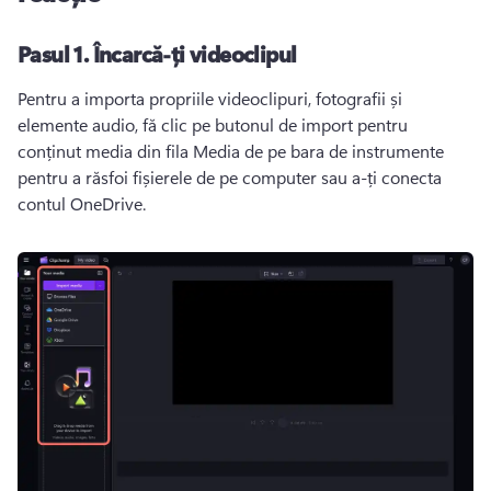
Pasul 1.
Încarcă-ți videoclipul
Pentru a importa propriile videoclipuri, fotografii și 
elemente audio, fă clic pe butonul de import pentru 
conținut media din fila Media de pe bara de instrumente 
pentru a răsfoi fișierele de pe computer sau a-ți conecta 
contul OneDrive. 