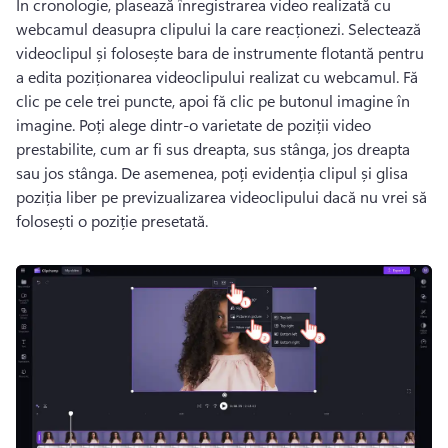
În cronologie, plasează înregistrarea video realizată cu 
webcamul deasupra clipului la care reacționezi. 
Selectează 
videoclipul și folosește 
bara de instrumente flotantă
 pentru 
a edita poziționarea videoclipului realizat cu webcamul. 
Fă 
clic pe cele trei puncte, apoi fă clic pe butonul imagine în 
imagine. 
Poți alege dintr-o varietate de poziții video 
prestabilite, cum ar fi sus dreapta, sus stânga, jos dreapta 
sau jos stânga. 
De asemenea, poți evidenția clipul și glisa 
poziția liber pe previzualizarea videoclipului dacă nu vrei să 
folosești o poziție presetată. 