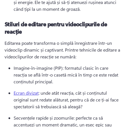
și energie. 
Ele te ajută și să-ți atenuezi rușinea atunci 
când țipi la un moment de groază. 
Stiluri de editare pentru videoclipurile de
reacție
Editarea poate transforma o simplă înregistrare într-un 
videoclip dinamic și captivant. 
Printre tehnicile de editare a 
videoclipurilor de reacție se numără:
Imagine-în-imagine (PIP): formatul clasic în care 
reacția se află într-o casetă mică în timp ce este redat 
conținutul principal. 
Ecran divizat
: unde atât reacția, cât și conținutul 
original sunt redate alăturat, pentru că de ce ți-ai face 
spectatorii să trebuiască să aleagă? 
Secvențele rapide și zoomurile: perfecte ca să 
accentuezi un moment dramatic, un eșec epic sau 