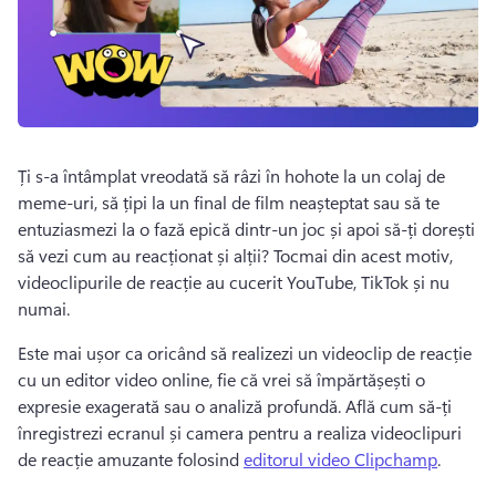
Ți s-a întâmplat vreodată să râzi în hohote la un colaj de 
meme-uri, să țipi la un final de film neașteptat sau să te 
entuziasmezi la o fază epică dintr-un joc și apoi să-ți dorești 
să vezi cum au reacționat și alții? 
Tocmai din acest motiv, 
videoclipurile de reacție au cucerit YouTube, TikTok și nu 
numai. 
Este mai ușor ca oricând să realizezi un videoclip de reacție 
cu un editor video online, fie că vrei să împărtășești o 
expresie exagerată sau o analiză profundă. 
Află cum să-ți 
înregistrezi ecranul și camera pentru a realiza videoclipuri 
de reacție amuzante folosind 
editorul video Clipchamp
. 