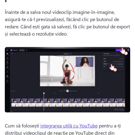
Înainte de a salva noul videoclip imagine-în-imagine, 
asigură-te că-l previzualizezi, făcând clic pe butonul de 
redare. 
Când ești gata să salvezi, fă clic pe butonul de export 
și selectează o rezoluție video. 
Cum să folosești 
integrarea utilă cu YouTube
 pentru a-ți 
distribui videoclipul de reacție pe YouTube direct din 