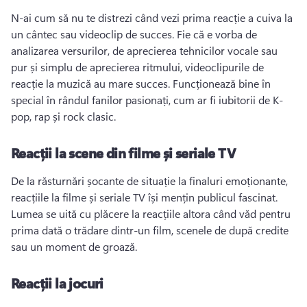
N-ai cum să nu te distrezi când vezi prima reacție a cuiva la 
un cântec sau videoclip de succes. 
Fie că e vorba de 
analizarea versurilor, de aprecierea tehnicilor vocale sau 
pur și simplu de aprecierea ritmului, videoclipurile de 
reacție la muzică au mare succes. 
Funcționează bine în 
special în rândul fanilor pasionați, cum ar fi iubitorii de K-
pop, rap și rock clasic. 
Reacții la scene din filme și seriale TV
De la răsturnări șocante de situație la finaluri emoționante, 
reacțiile la filme și seriale TV își mențin publicul fascinat. 
Lumea se uită cu plăcere la reacțiile altora când văd pentru 
prima dată o trădare dintr-un film, scenele de după credite 
sau un moment de groază. 
Reacții la jocuri