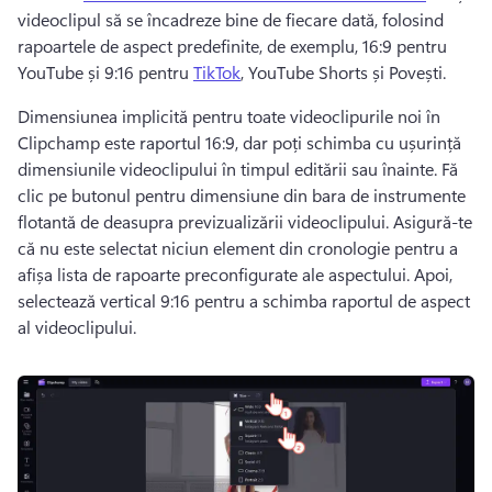
videoclipul să se încadreze bine de fiecare dată, folosind 
rapoartele de aspect predefinite, de exemplu, 16:9 pentru 
YouTube și 9:16 pentru 
TikTok
, YouTube Shorts și Povești. 
Dimensiunea implicită pentru toate videoclipurile noi în 
Clipchamp este raportul 16:9, dar poți schimba cu ușurință 
dimensiunile videoclipului în timpul editării sau înainte. 
Fă 
clic pe butonul pentru dimensiune din bara de instrumente 
flotantă de deasupra previzualizării videoclipului. 
Asigură-te 
că nu este selectat niciun element din cronologie pentru a 
afișa lista de rapoarte preconfigurate ale aspectului. 
Apoi, 
selectează vertical 9:16 pentru a schimba raportul de aspect 
al videoclipului. 