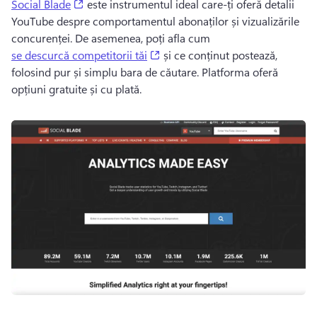
(opens in a new tab)
Social Blade
 este instrumentul ideal care-ți oferă detalii 
YouTube despre comportamentul abonaților și vizualizările 
concurenței. 
De asemenea, poți afla cum 
(opens in a new tab)
se descurcă competitorii tăi
 și ce conținut postează, 
folosind pur și simplu bara de căutare. 
Platforma oferă 
opțiuni gratuite și cu plată. 