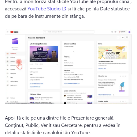
Pentru a monitoriza statisticile YouTube ale propriului canal, 
(opens in a new tab)
accesează 
YouTube Studio
 și fă clic pe fila Date statistice 
de pe bara de instrumente din stânga. 
Apoi, fă clic pe una dintre filele Prezentare generală, 
Conținut, Public, Venit sau Cercetare, pentru a vedea în 
detaliu statisticile canalului tău YouTube. 