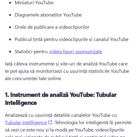
Miniaturi YouTube 
Diagramele abonaților YouTube 
Orele de publicare a videoclipurilor 
Publicul țintă pentru videoclipurile și canalul YouTube 
Statistici pentru 
videoclipuri sponsorizate
Iată câteva instrumente și site-uri de analiză YouTube care 
te pot ajuta să monitorizezi cu ușurință statisticile YouTube 
ale concurenței tale online.
1.
Instrument de analiză YouTube: Tubular
Intelligence
Analizează cu ușurință detaliile canalelor YouTube cu 
(opens in a new tab)
Tubular Intelligence
. 
Tehnologia lor inteligentă îți permite 
să vezi ce este nou și la modă pe YouTube, videoclipurile 
cele mai vizionate de publicul țintă și conținutul video pe 