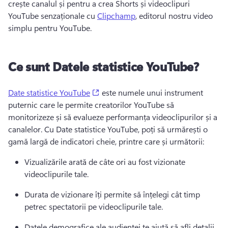
crește canalul și pentru a crea Shorts și videoclipuri 
YouTube senzaționale cu 
Clipchamp
, editorul nostru video 
simplu pentru YouTube. 
Ce sunt Datele statistice YouTube?
(opens in a new tab)
Date statistice YouTube
 este numele unui instrument 
puternic care le permite creatorilor YouTube să 
monitorizeze și să evalueze performanța videoclipurilor și a 
canalelor. 
Cu Date statistice YouTube, poți să urmărești o 
gamă largă de indicatori cheie, printre care și următorii:
Vizualizările arată de câte ori au fost vizionate 
videoclipurile tale.
Durata de vizionare îți permite să înțelegi cât timp 
petrec spectatorii pe videoclipurile tale.
Datele demografice ale audienței te ajută să afli detalii 