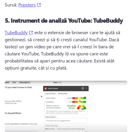
(opens in a new tab)
Sursă: 
Popsters
5.
Instrument de analiză YouTube: TubeBuddy
(opens in a new tab)
TubeBuddy
 este o extensie de browser care te ajută să 
gestionezi, să creezi și să-ți crești canalul YouTube. 
Dacă 
tastezi un gen video pe care vrei să-l creezi în bara de 
căutare YouTube, TubeBuddy îți va spune care este 
probabilitatea să apari pentru acea căutare. 
Există atât 
opțiuni gratuite, cât și cu plată. 