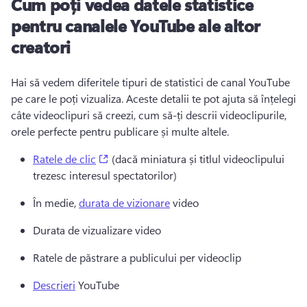
Cum poți vedea datele statistice
pentru canalele YouTube ale altor
creatori
Hai să vedem diferitele tipuri de statistici de canal YouTube 
pe care le poți vizualiza. 
Aceste detalii te pot ajuta să înțelegi 
câte videoclipuri să creezi, cum să-ți descrii videoclipurile, 
orele perfecte pentru publicare și multe altele.
(opens in a new tab)
Ratele de clic
 (dacă miniatura și titlul videoclipului 
trezesc interesul spectatorilor) 
În medie, 
durata de vizionare
 video 
Durata de vizualizare video 
Ratele de păstrare a publicului per videoclip 
Descrieri
 YouTube 