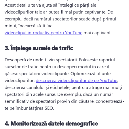
Acest detaliu te va ajuta să înțelegi ce părți ale 
videoclipurilor tale ar putea fi mai puțin captivante. 
De 
exemplu, dacă numărul spectatorilor scade după primul 
minut, încearcă să-ți faci 
videoclipul introductiv pentru YouTube
 mai captivant. 
3.
Înțelege sursele de trafic
Descoperă de unde-ți vin spectatorii. 
Folosește raportul 
surselor de trafic pentru a descoperi modul în care îți 
găsesc spectatorii videoclipurile. 
Optimizează titlurile 
videoclipurilor, 
descrierea videoclipurilor de pe YouTube
, 
descrierea canalului și etichetele, pentru a atrage mai mulți 
spectatori din acele surse. 
De exemplu, dacă un număr 
semnificativ de spectatori provin din căutare, concentrează-
te pe îmbunătățirea SEO.
4.
Monitorizează datele demografice