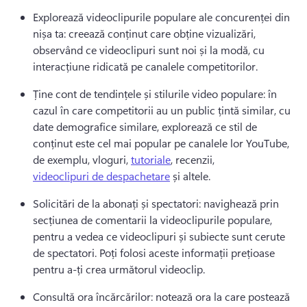
Explorează videoclipurile populare ale concurenței din 
nișa ta: creează conținut care obține vizualizări, 
observând ce videoclipuri sunt noi și la modă, cu 
interacțiune ridicată pe canalele competitorilor. 
Ține cont de tendințele și stilurile video populare: în 
cazul în care competitorii au un public țintă similar, cu 
date demografice similare, explorează ce stil de 
conținut este cel mai popular pe canalele lor YouTube, 
de exemplu, vloguri, 
tutoriale
, recenzii, 
videoclipuri de despachetare
 și altele. 
Solicitări de la abonați și spectatori: navighează prin 
secțiunea de comentarii la videoclipurile populare, 
pentru a vedea ce videoclipuri și subiecte sunt cerute 
de spectatori. 
Poți folosi aceste informații prețioase 
pentru a-ți crea următorul videoclip. 
Consultă ora încărcărilor: notează ora la care postează 