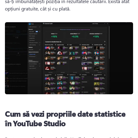
să-ți îmbunătățești poziția în rezultatele căutării. 
Există atât 
opțiuni gratuite, cât și cu plată.
Cum să vezi propriile date statistice
în YouTube Studio