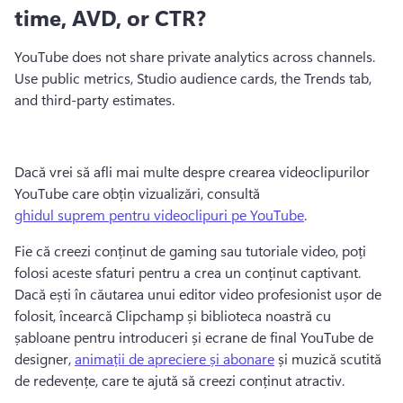
time, AVD, or CTR?
YouTube does not share private analytics across channels. 
Use public metrics, Studio audience cards, the Trends tab, 
and third-party estimates.
Dacă vrei să afli mai multe despre crearea videoclipurilor 
YouTube care obțin vizualizări, consultă 
ghidul suprem pentru videoclipuri pe YouTube
. 
Fie că creezi conținut de gaming sau tutoriale video, poți 
folosi aceste sfaturi pentru a crea un conținut captivant. 
Dacă ești în căutarea unui editor video profesionist ușor de 
folosit, încearcă Clipchamp și biblioteca noastră cu 
șabloane pentru introduceri și ecrane de final YouTube de 
designer, 
animații de apreciere și abonare
 și muzică scutită 
de redevențe, care te ajută să creezi conținut atractiv. 