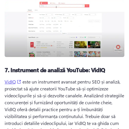
7.
Instrument de analiză YouTube: VidIQ
(opens in a new tab)
VidIQ
 este un instrument avansat pentru SEO și analiză, 
proiectat să ajute creatorii YouTube să-și optimizeze 
videoclipurile și să-și dezvolte canalele. 
Analizând strategiile 
concurenței și furnizând oportunități de cuvinte cheie, 
VidIQ oferă detalii practice pentru a-ți îmbunătăți 
vizibilitatea și performanța conținutului. 
Trebuie doar să 
introduci detaliile videoclipului, iar VidIQ te va ghida cum 