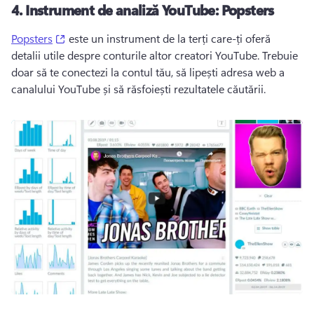
4.
Instrument de analiză YouTube: Popsters
(opens in a new tab)
Popsters
 este un instrument de la terți care-ți oferă 
detalii utile despre conturile altor creatori YouTube. 
Trebuie 
doar să te conectezi la contul tău, să lipești adresa web a 
canalului YouTube și să răsfoiești rezultatele căutării. 