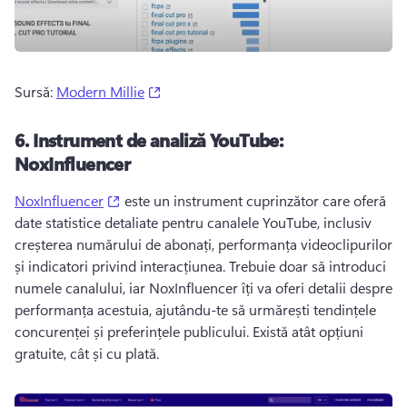
(opens in a new tab)
Sursă: 
Modern Millie
6.
Instrument de analiză YouTube:
NoxInfluencer
(opens in a new tab)
NoxInfluencer
 este un instrument cuprinzător care oferă 
date statistice detaliate pentru canalele YouTube, inclusiv 
creșterea numărului de abonați, performanța videoclipurilor 
și indicatori privind interacțiunea. 
Trebuie doar să introduci 
numele canalului, iar NoxInfluencer îți va oferi detalii despre 
performanța acestuia, ajutându-te să urmărești tendințele 
concurenței și preferințele publicului. 
Există atât opțiuni 
gratuite, cât și cu plată.