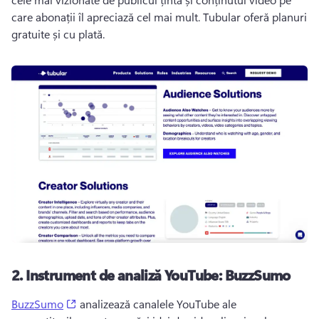
care abonații îl apreciază cel mai mult. 
Tubular oferă planuri 
gratuite și cu plată. 
2.
Instrument de analiză YouTube: BuzzSumo
(opens in a new tab)
BuzzSumo
 analizează canalele YouTube ale 