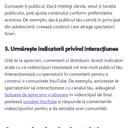
Cunoaște-ți publicul. 
Dacă înțelegi vârsta, sexul și locația 
publicului, poți ajusta conținutul conform preferințelor 
acestuia. 
De exemplu, dacă publicul tău constă în principal 
din adolescenți, creează conținut care atrage spectatorii 
tineri.
5.
Urmărește indicatorii privind interacțiunea
Uită-te la aprecieri, comentarii și distribuiri. 
Acești indicatori 
arată cu ce videoclipuri rezonează cel mai mult publicul tău. 
Interacționează cu spectatorii în comentarii pentru a 
construi o comunitate YouTube. 
De exemplu, amintește-le 
spectatorilor să interacționeze cu canalul tău, adăugând 
butoane de apreciere și abonare
 în videoclipul de final, 
postează 
sondaje YouTube
 și răspunde la comentariile 
videoclipurilor pentru a da senzația unei comunități. 