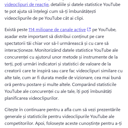
videoclipuri de reacție
, detaliile și datele statistice YouTube 
te pot ajuta să înțelegi cum să-ți îmbunătățești 
videoclipurile de pe YouTube cât ai clipi. 
(opens in a new ta
Există peste 
114 milioane de canale active
 pe YouTube, 
așadar este important să distribui conținut pe care 
spectatorii tăi chiar vor să-l urmărească și cu care să 
interacționeze. 
Monitorizând datele statistice YouTube ale 
concurenței cu ajutorul unor metode și instrumente de la 
terți, poți urmări indicatori și statistici de valoare de la 
creatorii care te inspiră sau care fac videoclipuri similare cu 
alte tale, cum ar fi durata medie de vizionare, cea mai bună 
oră pentru postare și multe altele. 
Comparând statisticile 
YouTube ale concurenței cu ale tale, îți poți îmbunătăți 
planificarea videoclipurilor. 
Citește în continuare pentru a afla cum să vezi prezentările 
generale și statisticile pentru videoclipurile YouTube ale 
competitorilor. 
Apoi, folosește aceste cunoștințe pentru a-ți 