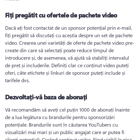
Fiți pregătit cu ofertele de pachete video
Dacă ați fost contactat de un sponsor potențial prin e-mail, 
fiți pregătit să discutați cu aceștia despre un set de pachete 
video. 
Crearea unei varietăți de oferte de pachete video pre-
create din care să selectați poate reduce timpul de 
introducere și, de asemenea, vă ajută să stabiliți intervalul 
de preț și includerile. 
Definiți clar ce conținut video puteți 
oferi, câte etichete și linkuri de sponsor puteți include și 
tarifele dvs. 
Dezvoltați-vă baza de abonați
Vă recomandăm să aveți cel puțin 1000 de abonați înainte 
de a lua legătura cu brandurile pentru sponsorizări 
potențiale. 
Brandurile sunt în căutarea YouTubers cu 
vizualizări mai mari și un public angajat care ar putea fi 
clienți potențiali. 
Creând conținut unitar, fiind vizibil în nișa 