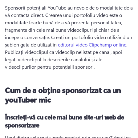
Sponsorii potențiali YouTube au nevoie de o modalitate de a 
vă contacta direct. 
Crearea unui portofoliu video este o 
modalitate foarte bună de a vă prezenta personalitatea, 
fragmente din cele mai bune videoclipuri și chiar de a 
începe o conversație. 
Creați un portofoliu video utilizând un 
șablon gata de utilizat în 
editorul video Clipchamp online
. 
Publicați videoclipul ca videoclip nelistat pe canal, apoi 
legați videoclipul la descrierile canalului și ale 
videoclipurilor pentru potențialii sponsori. 
Cum de a obține sponsorizat ca un
youTuber mic
Înscrieți-vă cu cele mai bune site-uri web de
sponsorizare
Unul dintre cele mai simple moduri prin care youTuberii se 