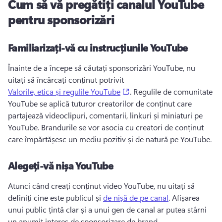
Cum să vă pregătiți canalul YouTube
pentru sponsorizări
Familiarizați-vă cu instrucțiunile YouTube
Înainte de a începe să căutați sponsorizări YouTube, nu 
uitați să încărcați conținut potrivit 
(opens in a new tab)
Valorile, etica și regulile YouTube
. 
Regulile de comunitate 
YouTube se aplică tuturor creatorilor de conținut care 
partajează videoclipuri, comentarii, linkuri și miniaturi pe 
YouTube. 
Brandurile se vor asocia cu creatori de conținut 
care împărtășesc un mediu pozitiv și de natură pe YouTube. 
Alegeți-vă nișa YouTube
Atunci când creați conținut video YouTube, nu uitați să 
definiți cine este publicul și 
de nișă de pe canal
. 
Afișarea 
unui public țintă clar și a unui gen de canal ar putea stârni 
un anumit interes de sponsorizare de brand. 