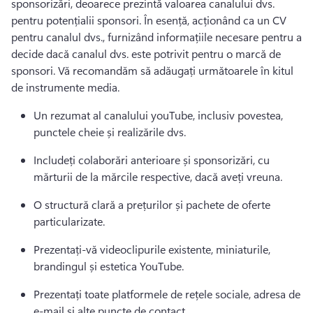
sponsorizări, deoarece prezintă valoarea canalului dvs. 
pentru potențialii sponsori. 
În esență, acționând ca un CV 
pentru canalul dvs., furnizând informațiile necesare pentru a 
decide dacă canalul dvs. este potrivit pentru o marcă de 
sponsori. 
Vă recomandăm să adăugați următoarele în kitul 
de instrumente media. 
Un rezumat al canalului youTube, inclusiv povestea, 
punctele cheie și realizările dvs. 
Includeți colaborări anterioare și sponsorizări, cu 
mărturii de la mărcile respective, dacă aveți vreuna. 
O structură clară a prețurilor și pachete de oferte 
particularizate. 
Prezentați-vă videoclipurile existente, miniaturile, 
brandingul și estetica YouTube. 
Prezentați toate platformele de rețele sociale, adresa de 
e-mail și alte puncte de contact. 