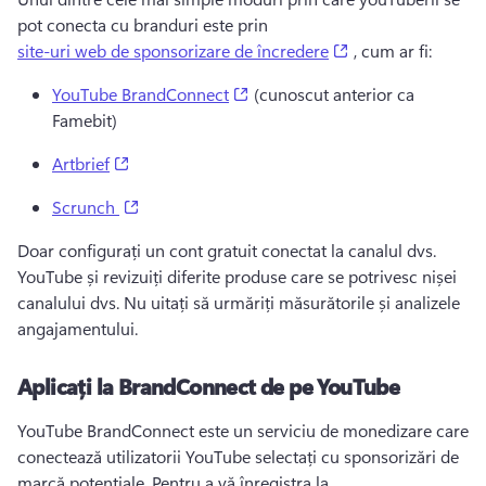
pot conecta cu branduri este prin 
(opens in a new ta
site-uri web de sponsorizare de încredere
 , cum ar fi: 
(opens in a new tab)
YouTube BrandConnect
 (cunoscut anterior ca 
Famebit) 
(opens in a new tab)
Artbrief
(opens in a new tab)
Scrunch
Doar configurați un cont gratuit conectat la canalul dvs. 
YouTube și revizuiți diferite produse care se potrivesc nișei 
canalului dvs. 
Nu uitați să urmăriți măsurătorile și analizele 
angajamentului. 
Aplicați la BrandConnect de pe YouTube
YouTube BrandConnect este un serviciu de monedizare care 
conectează utilizatorii YouTube selectați cu sponsorizări de 
marcă potențiale. 
Pentru a vă înregistra la 