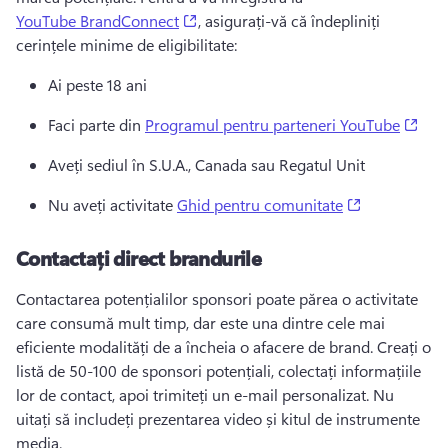
(opens in a new tab)
YouTube BrandConnect
, asigurați-vă că îndepliniți 
cerințele minime de eligibilitate: 
Ai peste 18 ani 
(ope
Faci parte din 
Programul pentru parteneri YouTube
Aveți sediul în S.U.A., Canada sau Regatul Unit
(opens in a 
Nu aveți activitate 
Ghid pentru comunitate
Contactați direct brandurile
Contactarea potențialilor sponsori poate părea o activitate 
care consumă mult timp, dar este una dintre cele mai 
eficiente modalități de a încheia o afacere de brand. 
Creați o 
listă de 50-100 de sponsori potențiali, colectați informațiile 
lor de contact, apoi trimiteți un e-mail personalizat. 
Nu 
uitați să includeți prezentarea video și kitul de instrumente 
media. 