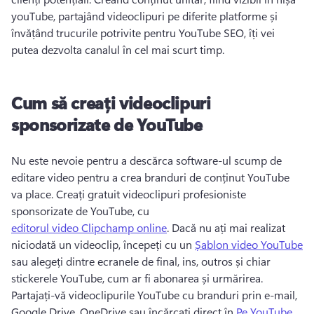
youTube, partajând videoclipuri pe diferite platforme și 
învățând trucurile potrivite pentru YouTube SEO, îți vei 
putea dezvolta canalul în cel mai scurt timp. 
Cum să creați videoclipuri
sponsorizate de YouTube
Nu este nevoie pentru a descărca software-ul scump de 
editare video pentru a crea branduri de conținut YouTube 
va place. 
Creați gratuit videoclipuri profesioniste 
sponsorizate de YouTube, cu 
editorul video Clipchamp online
. 
Dacă nu ați mai realizat 
niciodată un videoclip, începeți cu un 
Șablon video YouTube
sau alegeți dintre ecranele de final, ins, outros și chiar 
stickerele YouTube, cum ar fi abonarea și urmărirea. 
Partajați-vă videoclipurile YouTube cu branduri prin e-mail, 
Google Drive, OneDrive sau încărcați direct în 
Pe YouTube
. 