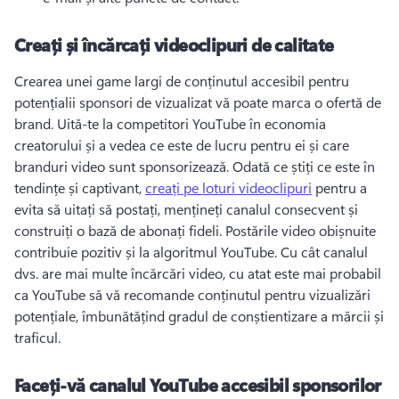
Creați și încărcați videoclipuri de calitate
Crearea unei game largi de 
conținutul accesibil
 pentru 
potențialii sponsori de vizualizat vă poate marca o ofertă de 
brand. 
Uită-te la competitori YouTube în economia 
creatorului și a vedea ce este de lucru pentru ei și care 
branduri video sunt sponsorizează. 
Odată ce știți ce este în 
tendințe și captivant, 
creați pe loturi videoclipuri
 pentru a 
evita să uitați să postați, mențineți canalul consecvent și 
construiți o bază de abonați fideli. 
Postările video obișnuite 
contribuie pozitiv și la algoritmul YouTube. 
Cu cât canalul 
dvs. are mai multe încărcări video, cu atat este mai probabil 
ca YouTube să vă recomande conținutul pentru vizualizări 
potențiale, îmbunătățind gradul de conștientizare a mărcii și 
traficul. 
Faceți-vă canalul YouTube accesibil sponsorilor