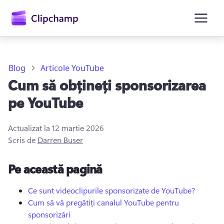
conținutul
principal
Blog
Articole YouTube
Cum să obțineți sponsorizarea
pe YouTube
Actualizat la
12 martie 2026
Scris de
Darren Buser
Conectați-vă
Pe această pagină
Încercați gratuit
Ce sunt videoclipurile sponsorizate de YouTube?
Cum să vă pregătiți canalul YouTube pentru
sponsorizări