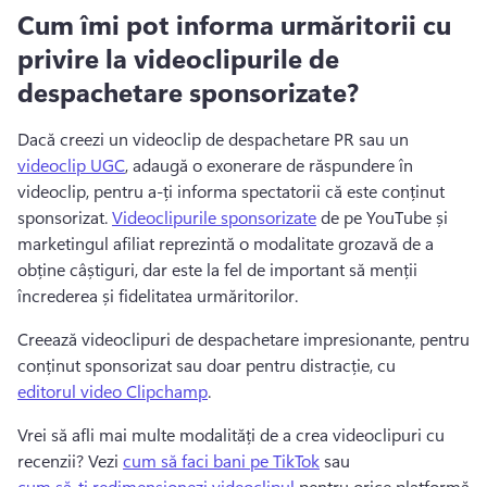
Cum îmi pot informa urmăritorii cu
privire la videoclipurile de
despachetare sponsorizate?
Dacă creezi un videoclip de despachetare PR sau un 
videoclip UGC
, adaugă o exonerare de răspundere în 
videoclip, pentru a-ți informa spectatorii că este conținut 
sponsorizat. 
Videoclipurile sponsorizate
 de pe YouTube și 
marketingul afiliat reprezintă o modalitate grozavă de a 
obține câștiguri, dar este la fel de important să menții 
încrederea și fidelitatea urmăritorilor. 
Creează videoclipuri de despachetare impresionante, pentru 
conținut sponsorizat sau doar pentru distracție, cu 
editorul video Clipchamp
. 
Vrei să afli mai multe modalități de a crea videoclipuri cu 
recenzii? 
Vezi 
cum să faci bani pe TikTok
 sau 
cum să-ți redimensionezi videoclipul
 pentru orice platformă 