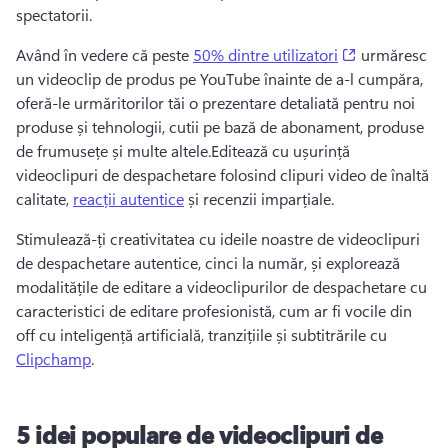
spectatorii.
(opens in a n
Având în vedere că peste 
50% dintre utilizatori
 urmăresc 
un videoclip de produs pe YouTube înainte de a-l cumpăra, 
oferă-le urmăritorilor tăi o prezentare detaliată pentru noi 
produse și tehnologii, cutii pe bază de abonament, produse 
de frumusețe și multe altele.
Editează cu ușurință 
videoclipuri de despachetare folosind clipuri video de înaltă 
calitate, 
reacții autentice
 și recenzii imparțiale.
Stimulează-ți creativitatea cu ideile noastre de videoclipuri 
de despachetare autentice, cinci la număr, și explorează 
modalitățile de editare a videoclipurilor de despachetare cu 
caracteristici de editare profesionistă, cum ar fi vocile din 
off cu inteligență artificială, tranzițiile și subtitrările cu 
Clipchamp
. 
5 idei populare de videoclipuri de