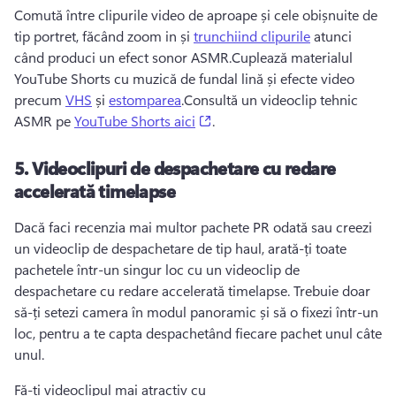
Comută între clipurile video de aproape și cele obișnuite de 
tip portret, făcând zoom in și 
trunchiind clipurile
 atunci 
când produci un efect sonor ASMR.
Cuplează materialul 
YouTube Shorts
 cu muzică de fundal lină și efecte video 
precum 
VHS
 și 
estomparea
.
Consultă un videoclip tehnic 
(opens in a new tab)
ASMR pe 
YouTube Shorts aici
. 
5.
Videoclipuri de despachetare cu redare
accelerată timelapse
Dacă faci recenzia mai multor pachete PR odată sau creezi 
un videoclip de despachetare de tip haul, arată-ți toate 
pachetele într-un singur loc cu un videoclip de 
despachetare cu redare accelerată timelapse. 
Trebuie doar 
să-ți setezi camera în modul panoramic și să o fixezi într-un 
loc, pentru a te capta despachetând fiecare pachet unul câte 
unul. 
Fă-ți videoclipul mai atractiv cu 