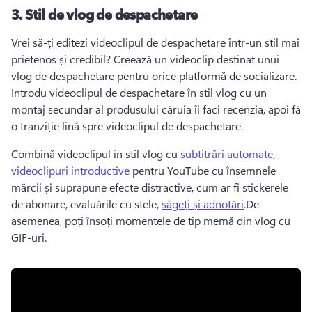
3.
Stil de vlog de despachetare
Vrei să-ți editezi videoclipul de despachetare într-un stil mai 
prietenos și credibil? 
Creează un videoclip destinat unui 
vlog de despachetare pentru orice platformă de socializare. 
Introdu videoclipul de despachetare în stil vlog cu un 
montaj secundar
 al produsului căruia îi faci recenzia, apoi fă 
o tranziție lină spre videoclipul de despachetare. 
Combină videoclipul în stil vlog cu 
subtitrări automate
, 
videoclipuri introductive
 pentru YouTube cu însemnele 
mărcii și suprapune efecte distractive, cum ar fi stickerele 
de abonare, evaluările cu stele, 
săgeți și adnotări
.
De 
asemenea, poți însoți momentele de tip memă din vlog cu 
GIF-uri
. 