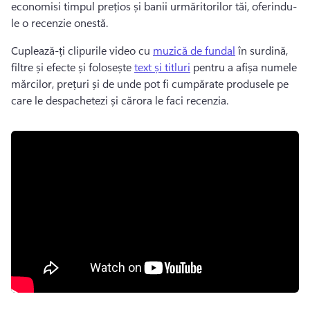
economisi timpul prețios și banii urmăritorilor tăi, oferindu-
le o recenzie onestă. 
Cuplează-ți clipurile video cu 
muzică de fundal
 în surdină, 
filtre și efecte și folosește 
text și titluri
 pentru a afișa numele 
mărcilor, prețuri și de unde pot fi cumpărate produsele pe 
care le despachetezi și cărora le faci recenzia. 