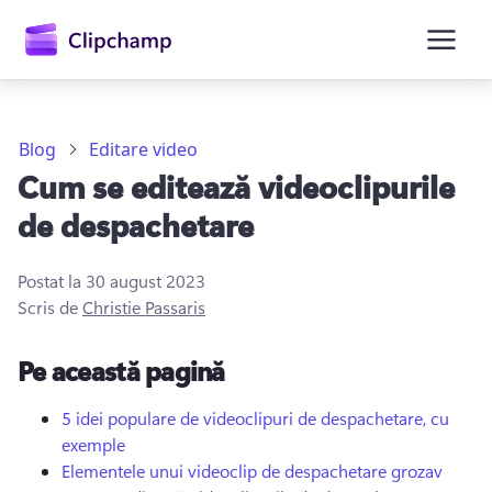
conținutul
principal
Blog
Editare video
Cum se editează videoclipurile
de despachetare
Postat la
30 august 2023
Scris de
Christie Passaris
Conectați-vă
Pe această pagină
Încercați gratuit
5 idei populare de videoclipuri de despachetare, cu
exemple
Elementele unui videoclip de despachetare grozav