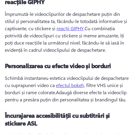
reacțiile GIPHY
Împrumută-le videoclipurilor de despachetare puțin din 
stilul și personalitatea ta, făcându-le totodată informative și 
captivante, cu stickere și 
reacții GIPHY
.
Cu combinația 
potrivită de videoclipuri cu stickere și meme amuzante, îți 
poți duce reacțiile la următorul nivel, făcându-le să iasă în 
evidență în cadrul videoclipului de despachetare. 
Personalizarea cu efecte video și borduri
Schimbă instantaneu estetica videoclipului de despachetare 
cu suprapuneri video ca 
efectul bokeh,
 filtre VHS unice și 
borduri și rame colorate.
Adaugă diverse efecte la videoclip 
pentru a presăra puțin din personalitatea și brandingul tău. 
Încurajarea accesibilității cu subtitrări și
stickere ASL