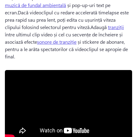
muzică de fundal ambientală
 și pop-up-uri text pe 
ecran.
Dacă videoclipul cu redare accelerată timelapse este 
prea rapid sau prea lent, poți edita cu ușurință viteza 
clipului folosind 
selectorul pentru viteză
.
Adaugă 
tranziții
între ultimul clip video și cel cu secvențe de încheiere și 
asociază efecte
sonore de tranziție
 și stickere de abonare, 
pentru a le arăta spectatorilor că videoclipul se apropie de 
final. 