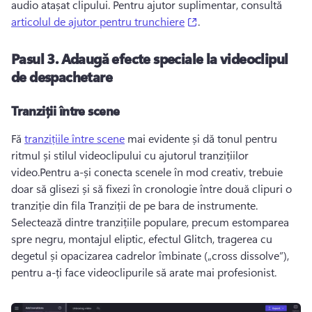
audio atașat clipului. 
Pentru ajutor suplimentar, consultă 
(opens in a new tab)
articolul de ajutor pentru trunchiere
. 
Pasul 3.
Adaugă efecte speciale la videoclipul
de despachetare
Tranziții între scene
Fă 
tranzițiile între scene
 mai evidente și dă tonul pentru 
ritmul și stilul videoclipului cu ajutorul tranzițiilor 
video.
Pentru a-și conecta scenele în mod creativ, trebuie 
doar să glisezi și să fixezi în cronologie între două clipuri o 
tranziție din fila Tranziții de pe bara de instrumente. 
Selectează dintre tranzițiile populare, precum estomparea 
spre negru, montajul eliptic, efectul Glitch, tragerea cu 
degetul și opacizarea cadrelor îmbinate („cross dissolve”), 
pentru a-ți face videoclipurile să arate mai profesionist. 