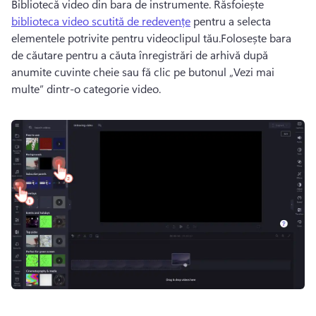
Bibliotecă video din bara de instrumente. 
Răsfoiește 
biblioteca video scutită de redevențe
 pentru a selecta 
elementele potrivite pentru videoclipul tău.
Folosește bara 
de căutare pentru a căuta înregistrări de arhivă după 
anumite cuvinte cheie sau fă clic pe butonul „Vezi mai 
multe” dintr-o categorie video. 