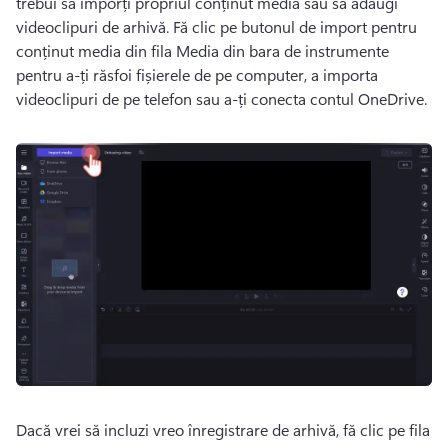
trebui să imporți propriul conținut media sau să adaugi 
videoclipuri de arhivă. 
Fă clic pe butonul de import pentru 
conținut media din fila Media din bara de instrumente 
pentru a-ți răsfoi fișierele de pe computer, a importa 
videoclipuri de pe telefon sau a-ți conecta contul OneDrive. 
Dacă vrei să incluzi vreo înregistrare de arhivă, fă clic pe fila 