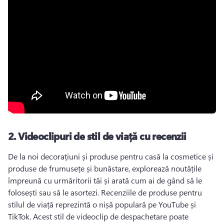
2.
Videoclipuri de stil de viață cu recenzii
De la noi decorațiuni și produse pentru casă la cosmetice și 
produse de frumusețe și bunăstare, explorează noutățile 
împreună cu urmăritorii tăi și arată cum ai de gând să le 
folosești sau să le asortezi. 
Recenziile de produse pentru 
stilul de viață reprezintă o nișă populară pe YouTube și 
TikTok. 
Acest stil de videoclip de despachetare poate 