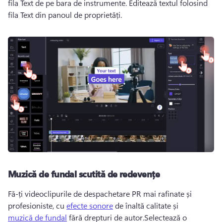
fila Text de pe bara de instrumente. 
Editează textul folosind 
fila Text din panoul de proprietăți. 
Muzică de fundal scutită de redevențe
Fă-ți videoclipurile de despachetare PR mai rafinate și 
profesioniste, cu 
efecte sonore
 de înaltă calitate și 
muzică de fundal
 fără drepturi de autor.
Selectează o 