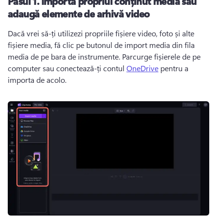
Pasul 1. Importă propriul conținut media sau
adaugă elemente de arhivă video
Dacă vrei să-ți utilizezi propriile fișiere video, foto și alte 
fișiere media, fă clic pe butonul de import media din fila 
media de pe bara de instrumente. Parcurge fișierele de pe 
computer sau conectează-ți contul 
OneDrive
 pentru a 
importa de acolo. 