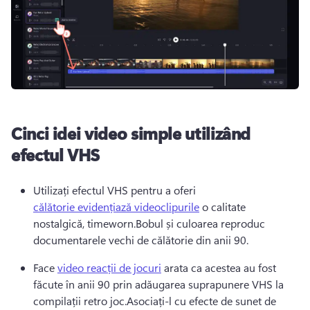
Cinci idei video simple utilizând
efectul VHS
Utilizați efectul VHS pentru a oferi 
călătorie evidențiază videoclipurile
 o calitate 
nostalgică, timeworn.Bobul și culoarea reproduc 
documentarele vechi de călătorie din anii 90.
Face 
video reacții de jocuri
 arata ca acestea au fost 
făcute în anii 90 prin adăugarea suprapunere VHS la 
compilații retro joc.Asociați-l cu efecte de sunet de 