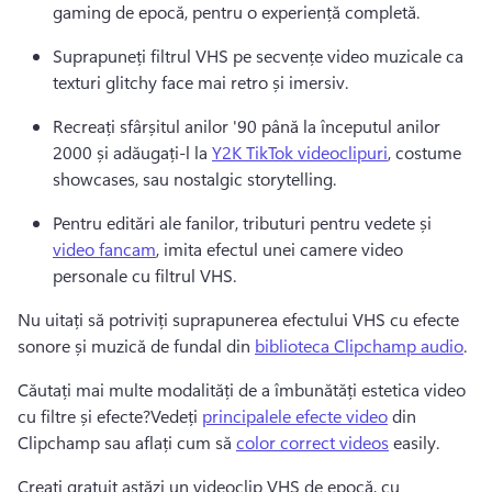
gaming de epocă, pentru o experiență completă.
Suprapuneți filtrul VHS pe secvențe 
video muzicale
 ca 
texturi glitchy face mai retro și imersiv.
Recreați sfârșitul anilor '90 până la începutul anilor 
2000 și adăugați-l la 
Y2K TikTok videoclipuri
, costume 
showcases, sau nostalgic storytelling.
Pentru editări ale fanilor, tributuri pentru vedete și 
video fancam
, imita efectul unei camere video 
personale cu filtrul VHS.
Nu uitați să potriviți suprapunerea efectului VHS cu efecte 
sonore și muzică de fundal din 
biblioteca Clipchamp audio
. 
Căutați mai multe modalități de a îmbunătăți estetica video 
cu filtre și efecte?Vedeți 
principalele efecte video
 din 
Clipchamp sau aflați cum să 
color correct videos
 easily.
Creați gratuit astăzi un videoclip VHS de epocă, cu 