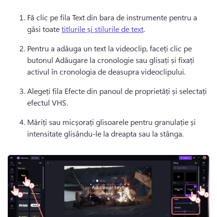
Fă clic pe fila Text din bara de instrumente pentru a 
găsi toate 
titlurile și stilurile de text
. 
Pentru a adăuga un text la videoclip, faceți clic pe 
butonul Adăugare la cronologie sau glisați și fixați 
activul în cronologia de deasupra videoclipului.
Alegeți fila Efecte din panoul de proprietăți și selectați 
efectul VHS.
Măriți sau micșorați glisoarele pentru granulație și 
intensitate glisându-le la dreapta sau la stânga.