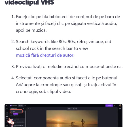
videoclipul VHS
Faceți clic pe fila bibliotecii de conținut de pe bara de 
instrumente și faceți clic pe săgeata verticală audio, 
apoi pe muzică.
Search keywords like 80s, 90s, retro, vintage, old 
school rock in the search bar to view 
muzică fără drepturi de autor
.
Previzualizați o melodie trecând cu mouse-ul peste ea.
Selectați componenta audio și faceți clic pe butonul 
Adăugare la cronologie sau glisați și fixați activul în 
cronologie, sub clipul video.