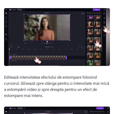
Editează intensitatea efectului de estompare folosind 
cursorul. 
Glisează spre stânga pentru o intensitate mai mică 
a estompării video și spre dreapta pentru un efect de 
estompare mai intens. 