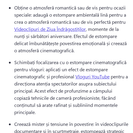
Obține o atmosferă romantică sau de vis pentru ocazii 
speciale: adaugă o estompare ambientală lină pentru a 
crea o atmosferă romantică sau de vis perfectă pentru 
Videoclipuri de Ziua Îndrăgostiților
, momente de la 
nunți și sărbători aniversare. 
Efectul de estompare 
delicat îmbunătățește povestirea emoțională și creează 
o atmosferă cinematografică. 
Schimbați focalizarea cu o estompare cinematografică 
pentru vloguri: aplicați un efect de estompare 
cinematografic și profesional 
Vloguri YouTube
 pentru a 
direcționa atenția spectatorilor asupra subiectului 
principal. 
Acest efect de profunzime a câmpului 
copiază tehnicile de cameră profesioniste, făcând 
conținutul să arate rafinat și subliniind momentele 
principale. 
Creează mister și tensiune în povestire: în videoclipurile 
documentare și în scurtmetraje, estompează strategic 