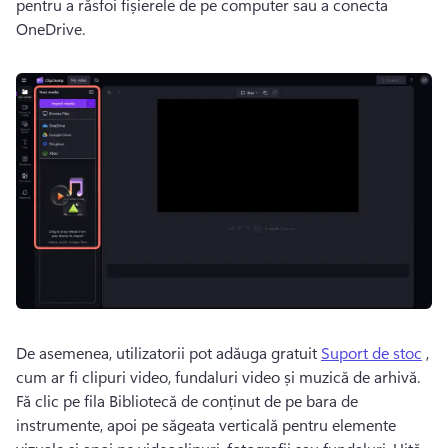
pentru a răsfoi fișierele de pe computer sau a conecta 
OneDrive. 
De asemenea, utilizatorii pot adăuga gratuit 
Suport de stoc
 , 
cum ar fi clipuri video, fundaluri video și muzică de arhivă. 
Fă clic pe fila Bibliotecă de conținut de pe bara de 
instrumente, apoi pe săgeata verticală pentru elemente 