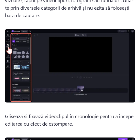
vizuale și apoi pe videoclipuri, fotografii sau fundaluri. 
Uită-
te prin diversele categorii de arhivă și nu ezita să folosești 
bara de căutare. 
Glisează și fixează videoclipul în cronologie pentru a începe 
editarea cu efect de estompare. 