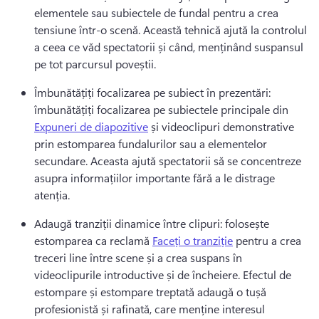
elementele sau subiectele de fundal pentru a crea 
tensiune într-o scenă. 
Această tehnică ajută la controlul 
a ceea ce văd spectatorii și când, menținând suspansul 
pe tot parcursul poveștii. 
Îmbunătățiți focalizarea pe subiect în prezentări: 
îmbunătățiți focalizarea pe subiectele principale din 
Expuneri de diapozitive
 și videoclipuri demonstrative 
prin estomparea fundalurilor sau a elementelor 
secundare. 
Aceasta ajută spectatorii să se concentreze 
asupra informațiilor importante fără a le distrage 
atenția. 
Adaugă tranziții dinamice între clipuri: folosește 
estomparea ca reclamă 
Faceți o tranziție
 pentru a crea 
treceri line între scene și a crea suspans în 
videoclipurile introductive și de încheiere. 
Efectul de 
estompare și estompare treptată adaugă o tușă 
profesionistă și rafinată, care menține interesul 