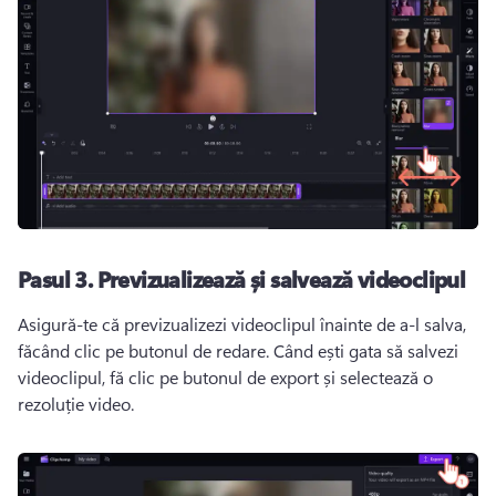
Pasul 3.
Previzualizează și salvează videoclipul
Asigură-te că previzualizezi videoclipul înainte de a-l salva, 
făcând clic pe butonul de redare. 
Când ești gata să salvezi 
videoclipul, fă clic pe butonul de export și selectează o 
rezoluție video. 