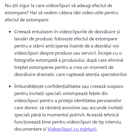
Nu știi sigur la care videoclipuri să adaugi efectul de 
estompare? 
Hai să vedem câteva idei video utile pentru 
efectul de estompare. 
Creează entuziasm în videoclipurile de dezvăluire și 
lansări de produse: folosește efectul de estompare 
pentru a stârni anticiparea înainte de a dezvălui noi 
videoclipuri despre produse sau servicii. 
Începe cu o 
fotografie estompată a produsului, după care elimină 
treptat estomparea pentru a crea un moment de 
dezvăluire dramatic care captează atenția spectatorilor. 
Îmbunătățește confidențialitatea sau creează suspans 
pentru invitații speciali: estompează fețele din 
videoclipuri pentru a proteja identitatea persoanelor 
care doresc să rămână anonime sau ascunde invitații 
speciali până la momentul potrivit. 
Această tehnică 
funcționează bine pentru videoclipuri de tip interviu, 
documentare și 
Videoclipuri cu mărturii
. 