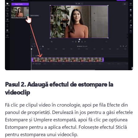
Pasul 2.
Adaugă efectul de estompare la
videoclip
Fă clic pe clipul video în cronologie, apoi pe fila Efecte din 
panoul de proprietăți. 
Derulează în jos pentru a găsi efectele 
Estompare și Umplere estompată, apoi fă clic pe opțiunea 
Estompare pentru a aplica efectul. 
Folosește efectul Sticlă 
pentru estomparea unui videoclip. 