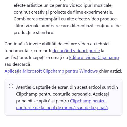
efecte artistice unice pentru videoclipuri muzicale, 
conținut creativ și proiecte de filme experimentale. 
Combinarea estompării cu alte efecte video produce 
stiluri vizuale uimitoare care diferențiază conținutul de 
producțiile standard. 
Continuă să învețe abilități de editare video cu tehnici 
fundamentale, cum ar fi 
decupând videoclipurile
 la 
perfecțiune. 
Începeți să creați cu 
Editorul video Clipchamp
sau descarcă 
Aplicația Microsoft Clipchamp pentru Windows
 chiar astăzi. 
Atenție! Capturile de ecran din acest articol sunt din 
Clipchamp pentru conturile personale. Aceleași 
principii se aplică și pentru 
Clipchamp pentru 
conturile de la locul de muncă sau de la școală
. 