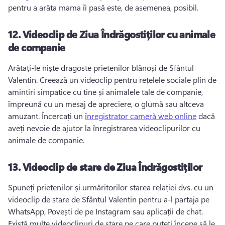
pentru a arăta mama îi pasă este, de asemenea, posibil. 
12.
Videoclip de Ziua Îndrăgostiților cu animale
de companie
Arătați-le niște dragoste prietenilor blănoși de Sfântul 
Valentin. 
Creează un videoclip pentru rețelele sociale plin de 
amintiri simpatice cu tine și animalele tale de companie, 
împreună cu un mesaj de apreciere, o glumă sau altceva 
amuzant. 
Încercați un 
înregistrator cameră web online
 dacă 
aveți nevoie de ajutor la înregistrarea videoclipurilor cu 
animale de companie. 
13.
Videoclip de stare de Ziua Îndrăgostiților
Spuneți prietenilor și urmăritorilor starea relației dvs. cu un 
videoclip de stare de Sfântul Valentin pentru a-l partaja pe 
WhatsApp, Povești de pe Instagram sau aplicații de chat. 
Există multe videoclipuri de stare pe care puteți începe să le 