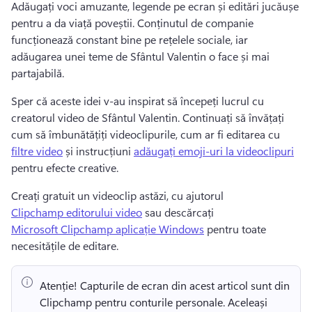
Adăugați voci amuzante, legende pe ecran și editări jucăușe 
pentru a da viață poveștii. 
Conținutul de companie 
funcționează constant bine pe rețelele sociale, iar 
adăugarea unei teme de Sfântul Valentin o face și mai 
partajabilă. 
Sper că aceste idei v-au inspirat să începeți lucrul cu 
creatorul video de Sfântul Valentin. 
Continuați să învățați 
cum să îmbunătățiți videoclipurile, cum ar fi editarea cu 
filtre video
 și instrucțiuni 
adăugați emoji-uri la videoclipuri
pentru efecte creative. 
Creați gratuit un videoclip astăzi, cu ajutorul 
Clipchamp editorului video
 sau descărcați 
Microsoft Clipchamp aplicație Windows
 pentru toate 
necesitățile de editare. 
Atenție! Capturile de ecran din acest articol sunt din 
Clipchamp pentru conturile personale. Aceleași 