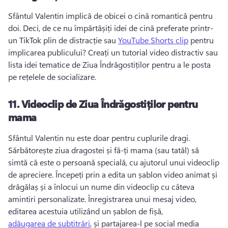
Sfântul Valentin implică de obicei o cină romantică pentru 
doi. 
Deci, de ce nu împărtășiți idei de cină preferate printr-
un TikTok plin de distracție sau 
YouTube Shorts clip
 pentru 
implicarea publicului? 
Creați un tutorial video distractiv sau 
lista idei tematice de Ziua Îndrăgostiților pentru a le posta 
pe rețelele de socializare. 
11.
Videoclip de Ziua Îndrăgostiților pentru
mama
Sfântul Valentin nu este doar pentru cuplurile dragi. 
Sărbătorește ziua dragostei și fă-ți mama (sau tatăl) să 
simtă că este o persoană specială, cu ajutorul unui videoclip 
de apreciere. 
Începeți prin a edita un șablon video animat și 
drăgălaș și a înlocui un nume din videoclip cu câteva 
amintiri personalizate. 
Înregistrarea unui mesaj video, 
editarea acestuia utilizând un șablon de fișă, 
adăugarea de subtitrări
, și partajarea-l pe social media 