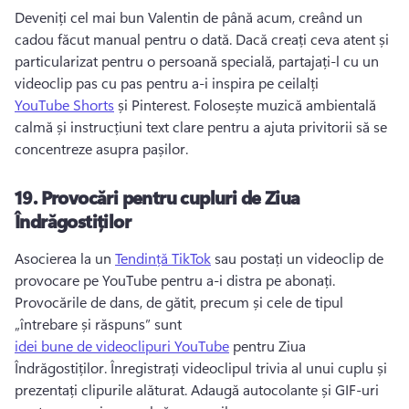
Deveniți cel mai bun Valentin de până acum, creând un 
cadou făcut manual pentru o dată. 
Dacă creați ceva atent și 
particularizat pentru o persoană specială, partajați-l cu un 
videoclip pas cu pas pentru a-i inspira pe ceilalți 
YouTube Shorts
 și Pinterest. 
Folosește muzică ambientală 
calmă și instrucțiuni text clare pentru a ajuta privitorii să se 
concentreze asupra pașilor. 
19.
Provocări pentru cupluri de Ziua
Îndrăgostiților
Asocierea la un 
Tendință TikTok
 sau postați un videoclip de 
provocare pe YouTube pentru a-i distra pe abonați. 
Provocările de dans, de gătit, precum și cele de tipul 
„întrebare și răspuns” sunt 
idei bune de videoclipuri YouTube
 pentru Ziua 
Îndrăgostiților. 
Înregistrați videoclipul trivia al unui cuplu și 
prezentați clipurile alăturat. 
Adaugă autocolante și GIF-uri 