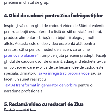
prietenii în chatul de grup. 
4.
Ghid de cadouri pentru Ziua Îndrăgostiților
Inspirați-vă cu un ghid de cadouri video de Sfântul Valentin 
pentru adepții dvs., oferind o listă de stil de viață preferat, 
produse alimentare, brioșă sau bijuterii alege, și multe 
altele. 
Aceasta este o idee video excelentă atât pentru 
creatori, cât și pentru mediul de afaceri, ca oricine 
promova o afacere
 în timp ce ajută prietenii și adepți. 
Faceți 
ghidul de cadouri ușor de urmărit, adăugând etichete text și 
un voiceover care explică de ce fiecare idee de cadou este 
specială. 
Următorul 
să vă înregistrați propria voce
 sau să 
faceți un sunet realist cu 
Text AI transformat în generator de vorbire
 pentru o 
narațiune profesională. 
5.
Reclamă video cu reduceri de Ziua
Îndrăgostiților