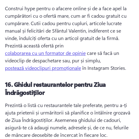
Construi hype pentru o afacere online și de a face apel la 
cumpărători cu o ofertă mare, cum ar fi cadou gratuit cu 
cumpărare. 
Cutii cadou pentru cupluri, articole lucrate 
manual și felicitări de Sfântul Valentin, indiferent ce se 
vinde, îndulciți oferta cu un articol gratuit de la firmă. 
Prezintă această ofertă prin 
colaborarea cu un formator de opinie
 care să facă un 
videoclip de despachetare sau, pur și simplu, 
postează videoclipuri promoționale
 în Instagram Stories. 
16.
Ghidul restaurantelor pentru Ziua
Îndrăgostiților
Prezintă o listă cu restaurantele tale preferate, pentru a-ți 
ajuta prietenii și urmăritorii să planifice o întâlnire grozavă 
de Ziua Îndrăgostiților. 
Asemenea ghidului de cadouri, 
asigură-te că adaugi numele, adresele și, de ce nu, felurile 
de mâncare deosebite de încercat în fiecare loc. 