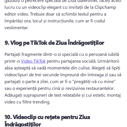
găzduiți o petrecere specială de Ziua Galentinei, faceți acest 
lucru cu un videoclip elegant cu invitații de la Clipchamp 
editor video. 
Trebuie doar să schimbi textul pentru a 
împărtăși ora, locul și instrucțiunile, cum ar fi codul 
vestimentar. 
9.
Vlog pe TikTok de Ziua Îndrăgostiților
Partajați fragmente dintr-o zi specială cu o persoană iubită 
printr-o 
Video TikTok
 pentru partajarea socială. 
Urmăritorii 
abia așteaptă să vadă momentele din culise. 
Alegeți să lipiți 
videoclipuri de trei secunde împreună din întreaga zi sau să 
partajați o parte a zilei, cum ar fi o "pregătiți-vă cu mine" 
sau o experiență pentru cină și revizuirea restaurantelor. 
Adăugați suprapuneri de text relatabile și cui estetic montaj 
video cu filtre trending. 
10.
Videoclip cu rețete pentru Ziua
Îndrăgostiților