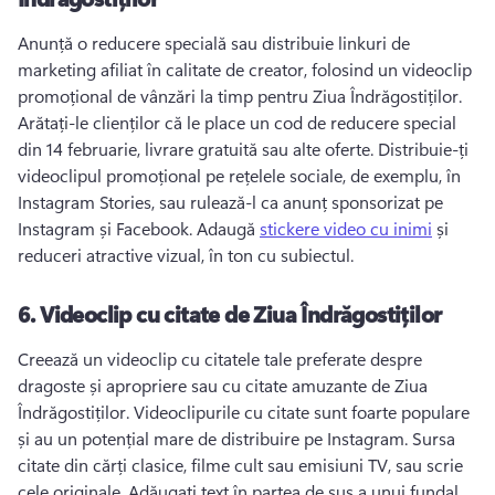
Anunță o reducere specială sau distribuie linkuri de 
marketing afiliat în calitate de creator, folosind un videoclip 
promoțional de vânzări la timp pentru Ziua Îndrăgostiților. 
Arătați-le clienților că le place un cod de reducere special 
din 14 februarie, livrare gratuită sau alte oferte. 
Distribuie-ți 
videoclipul promoțional pe rețelele sociale, de exemplu, în 
Instagram Stories, sau rulează-l ca anunț sponsorizat pe 
Instagram și Facebook. 
Adaugă 
stickere video cu inimi
 și 
reduceri atractive vizual, în ton cu subiectul. 
6.
Videoclip cu citate de Ziua Îndrăgostiților
Creează un videoclip cu citatele tale preferate despre 
dragoste și apropriere sau cu citate amuzante de Ziua 
Îndrăgostiților. 
Videoclipurile cu citate sunt foarte populare 
și au un potențial mare de distribuire pe Instagram. 
Sursa 
citate din cărți clasice, filme cult sau emisiuni TV, sau scrie 
cele originale. 
Adăugați text în partea de sus a unui fundal 