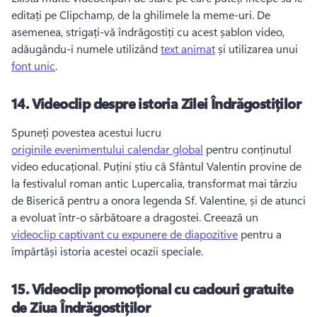
editați pe Clipchamp, de la ghilimele la meme-uri. 
De 
asemenea, strigați-vă îndrăgostiți cu acest șablon video, 
adăugându-i numele utilizând 
text animat
 și utilizarea unui 
font unic
. 
14.
Videoclip despre istoria Zilei Îndrăgostiților
Spuneți povestea acestui lucru 
originile evenimentului calendar global
 pentru conținutul 
video educațional. 
Puțini știu că Sfântul Valentin provine de 
la festivalul roman antic Lupercalia, transformat mai târziu 
de Biserică pentru a onora legenda Sf. 
Valentine, și de atunci 
a evoluat într-o sărbătoare a dragostei. 
Creează un 
videoclip captivant cu expunere de diapozitive
 pentru a 
împărtăși istoria acestei ocazii speciale. 
15.
Videoclip promoțional cu cadouri gratuite
de Ziua Îndrăgostiților