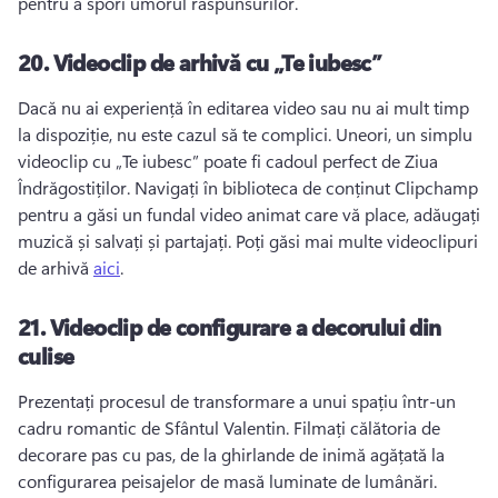
pentru a spori umorul răspunsurilor. 
20.
Videoclip de arhivă cu „Te iubesc”
Dacă nu ai experiență în editarea video sau nu ai mult timp 
la dispoziție, nu este cazul să te complici. 
Uneori, un simplu 
videoclip cu „Te iubesc” poate fi cadoul perfect de Ziua 
Îndrăgostiților. 
Navigați în biblioteca de conținut Clipchamp 
pentru a găsi un fundal video animat care vă place, adăugați 
muzică și salvați și partajați. 
Poți găsi mai multe videoclipuri 
de arhivă 
aici
. 
21.
Videoclip de configurare a decorului din
culise
Prezentați procesul de transformare a unui spațiu într-un 
cadru romantic de Sfântul Valentin. 
Filmați călătoria de 
decorare pas cu pas, de la ghirlande de inimă agățată la 
configurarea peisajelor de masă luminate de lumânări. 