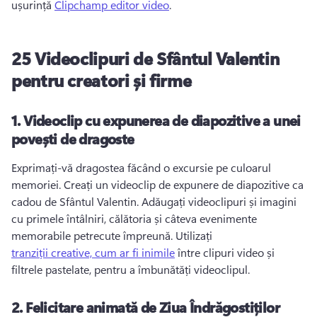
ușurință 
Clipchamp editor video
. 
25 Videoclipuri de Sfântul Valentin
pentru creatori și firme
1.
Videoclip cu expunerea de diapozitive a unei
povești de dragoste
Exprimați-vă dragostea făcând o excursie pe culoarul 
memoriei. 
Creați un videoclip de expunere de diapozitive ca 
cadou de Sfântul Valentin. 
Adăugați videoclipuri și imagini 
cu primele întâlniri, călătoria și câteva evenimente 
memorabile petrecute împreună. 
Utilizați 
tranziții creative, cum ar fi inimile
 între clipuri video și 
filtrele pastelate, pentru a îmbunătăți videoclipul. 
2.
Felicitare animată de Ziua Îndrăgostiților