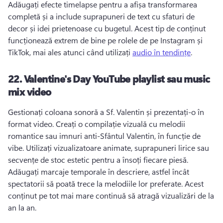
Adăugați efecte timelapse pentru a afișa transformarea 
completă și a include suprapuneri de text cu sfaturi de 
decor și idei prietenoase cu bugetul. 
Acest tip de conținut 
funcționează extrem de bine pe rolele de pe Instagram și 
TikTok, mai ales atunci când utilizați 
audio în tendințe
. 
22.
Valentine's Day YouTube playlist sau music
mix video
Gestionați coloana sonoră a Sf. Valentin și prezentați-o în 
format video. 
Creați o compilație vizuală cu melodii 
romantice sau imnuri anti-Sfântul Valentin, în funcție de 
vibe. 
Utilizați vizualizatoare animate, suprapuneri lirice sau 
secvențe de stoc estetic pentru a însoți fiecare piesă. 
Adăugați marcaje temporale în descriere, astfel încât 
spectatorii să poată trece la melodiile lor preferate. 
Acest 
conținut pe tot mai mare continuă să atragă vizualizări de la 
an la an. 