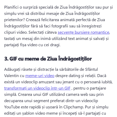
Planifici o surpriză specială de Ziua Îndrăgostiților sau pur și 
simplu vrei să distribui mesaje de Ziua Îndrăgostiților 
prietenilor? 
Creează felicitarea animată perfectă de Ziua 
Îndrăgostiților fără să faci fotografii sau să înregistrezi 
clipuri video. 
Selectați câteva 
secvențe bursiere romantice
, 
tastați un mesaj din inimă utilizând text animat și salvați și 
partajați fișa video cu cei dragi. 
3.
GIF cu meme de Ziua Îndrăgostiților
Adăugați râsete și distracție la sărbătorile de Sfântul 
Valentin cu 
meme-uri video
 despre dating și relații. 
Dacă 
există un videoclip amuzant sau jenant cu o persoană iubită, 
transformați un videoclip într-un GIF
 , pentru o partajare 
simplă. 
Crearea unui GIF utilizând camera web sau prin 
decuparea unui segment preferat dintr-un videoclip 
YouTube este rapidă și ușoară în Clipchamp. 
Pur și simplu 
editați un șablon video meme și începeți să-l partajați cu 