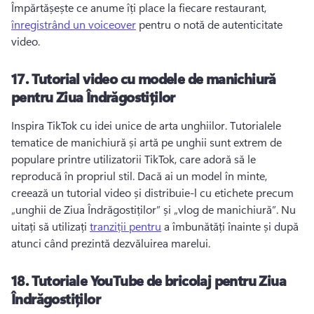
Împărtășește ce anume îți place la fiecare restaurant, 
înregistrând un voiceover
 pentru o notă de autenticitate 
video. 
17.
Tutorial video cu modele de manichiură
pentru Ziua Îndrăgostiților
Inspira TikTok cu idei unice de arta unghiilor. 
Tutorialele 
tematice de manichiură și artă pe unghii sunt extrem de 
populare printre utilizatorii TikTok, care adoră să le 
reproducă în propriul stil. 
Dacă ai un model în minte, 
creează un tutorial video și distribuie-l cu etichete precum 
„unghii de Ziua Îndrăgostiților” și „vlog de manichiură”. 
Nu 
uitați să utilizați 
tranziții pentru
 a îmbunătăți înainte și după 
atunci când prezintă dezvăluirea marelui. 
18.
Tutoriale YouTube de bricolaj pentru Ziua
Îndrăgostiților