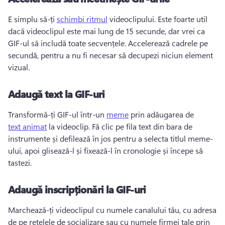
E simplu să-ți 
schimbi ritmul
 videoclipului. 
Este foarte util 
dacă videoclipul este mai lung de 15 secunde, dar vrei ca 
GIF-ul să includă toate secvențele. 
Accelerează cadrele pe 
secundă, pentru a nu fi necesar să decupezi niciun element 
vizual. 
Adaugă text la GIF-uri
Transformă-ți GIF-ul într-un 
meme
 prin adăugarea de 
text animat
 la videoclip. 
Fă clic pe fila text din bara de 
instrumente și defilează în jos pentru a selecta titlul meme-
ului, apoi glisează-l și fixează-l în cronologie și începe să 
tastezi. 
Adaugă inscripționări la GIF-uri
Marchează-ți videoclipul cu numele canalului tău, cu adresa 
de pe rețelele de socializare sau cu numele firmei tale prin 