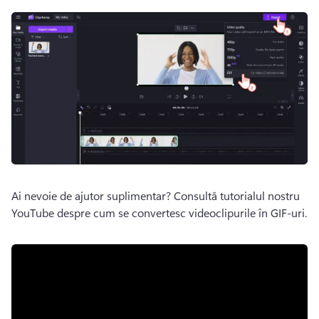
Ai nevoie de ajutor suplimentar? 
Consultă tutorialul nostru 
YouTube despre cum se convertesc videoclipurile în GIF-uri. 