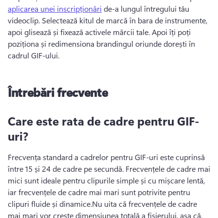
aplicarea unei inscripționări
 de-a lungul întregului tău 
videoclip. 
Selectează kitul de marcă în bara de instrumente, 
apoi glisează și fixează activele mărcii tale. 
Apoi îți poți 
poziționa și redimensiona brandingul oriunde dorești în 
cadrul GIF-ului. 
Întrebări frecvente
Care este rata de cadre pentru GIF-
uri?
Frecvența standard a cadrelor pentru GIF-uri este cuprinsă 
între 15 și 24 de cadre pe secundă. 
Frecvențele de cadre mai 
mici sunt ideale pentru clipurile simple și cu mișcare lentă, 
iar frecvențele de cadre mai mari sunt potrivite pentru 
clipuri fluide și dinamice.
Nu uita că frecvențele de cadre 
mai mari vor crește dimensiunea totală a fișierului, așa că, 