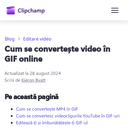
conținutul
principal
Blog
Editare video
Cum se convertește video în
GIF online
Actualizat la
28 august 2024
Scris de
Kieron Byatt
Conectați-vă
Pe această pagină
Încercați gratuit
Cum se convertește MP4 în GIF
Cum se convertesc videoclipurile YouTube în GIF-uri
Editează-ți și îmbunătățește-ți GIF-ul