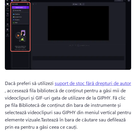
Dacă preferi să utilizezi 
suport de stoc fără drepturi de autor
, accesează fila bibliotecă de conținut pentru a găsi mii de 
videoclipuri și GIF-uri gata de utilizare de la GIPHY. 
Fă clic 
pe fila Bibliotecă de conținut din bara de instrumente și 
selectează videoclipuri sau GIPHY din meniul vertical pentru 
elemente vizuale.
Tastează în bara de căutare sau defilează 
prin ea pentru a găsi ceea ce cauți. 