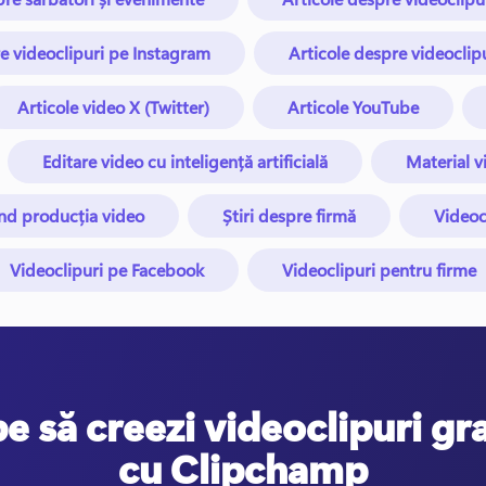
e videoclipuri pe Instagram
Articole despre videoclip
Articole video X (Twitter)
Articole YouTube
Editare video cu inteligență artificială
Material v
nd producția video
Știri despre firmă
Videoc
Videoclipuri pe Facebook
Videoclipuri pentru firme
e să creezi videoclipuri gr
cu Clipchamp