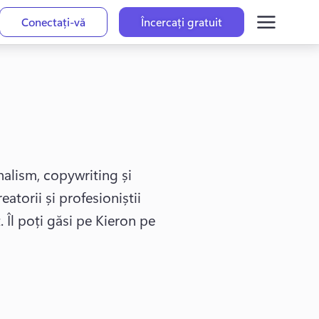
Conectați-vă
Încercați gratuit
nalism, copywriting și 
atorii și profesioniștii 
. 
Îl poți găsi pe Kieron pe 