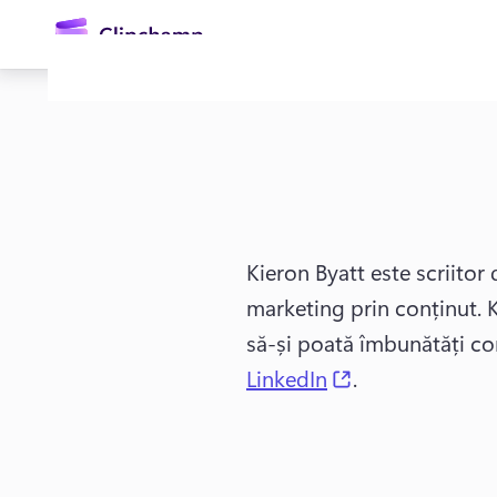
conținutul
principal
Kieron Byatt este scriitor 
marketing prin conținut. 
K
Conectați-vă
să-și poată îmbunătăți co
(opens in a ne
LinkedIn
. 
Încercați gratuit