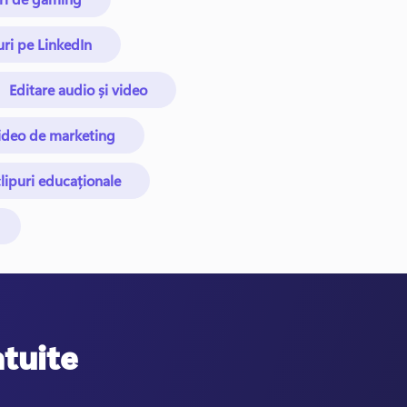
uri pe LinkedIn
Editare audio și video
ideo de marketing
lipuri educaționale
atuite