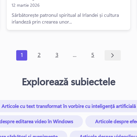
12 martie 2026
Sărbătorește patronul spiritual al Irlandei și cultura
irlandeză prin crearea unor...
...
1
2
3
5
Explorează subiectele
Articole cu text transformat în vorbire cu inteligență artificială
 despre editarea video în Windows
Articole despre efe
pre sărbători și evenimente
Articole despre videoclip