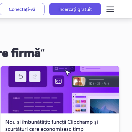
Conectați-vă
Încercați gratuit
re firmă
”
Nou și îmbunătățit: funcții Clipchamp și
scurtături care economisesc timp