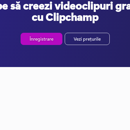
e să creezi videoclipuri gr
cu Clipchamp
Înregistrare
Vezi prețurile