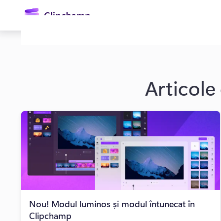
conținutul
principal
Articole
Conectați-vă
Încercați gratuit
Nou! Modul luminos și modul întunecat în
Clipchamp