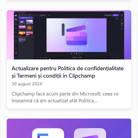
Actualizare pentru Politica de confidențialitate
și Termeni și condiții în Clipchamp
30 august 2024
Clipchamp face acum parte din Microsoft, ceea ce
înseamnă că am actualizat atât Politica...