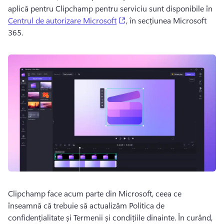
aplică pentru Clipchamp pentru serviciu sunt disponibile în 
(opens in a new tab)
Centrul de autorizare Microsoft
, în secțiunea Microsoft 
365. 
Clipchamp face acum parte din Microsoft, ceea ce 
înseamnă că trebuie să actualizăm Politica de 
confidențialitate și Termenii și condițiile dinainte. 
În curând, 