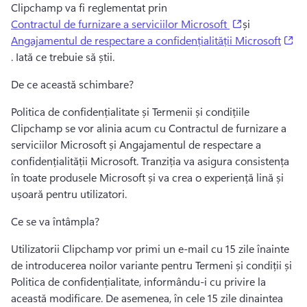
Clipchamp va fi reglementat prin 
(opens in a n
Contractul de furnizare a serviciilor Microsoft
și 
(o
Angajamentul de respectare a confidențialității Microsoft
. 
Iată ce trebuie să știi. 
De ce această schimbare?
Politica de confidențialitate și Termenii și condițiile 
Clipchamp se vor alinia acum cu Contractul de furnizare a 
serviciilor Microsoft și Angajamentul de respectare a 
confidențialității Microsoft. 
Tranziția va asigura consistența 
în toate produsele Microsoft și va crea o experiență lină și 
ușoară pentru utilizatori. 
Ce se va întâmpla?
Utilizatorii Clipchamp vor primi un e-mail cu 15 zile înainte 
de introducerea noilor variante pentru Termeni și condiții și 
Politica de confidențialitate, informându-i cu privire la 
această modificare. 
De asemenea, în cele 15 zile dinaintea 