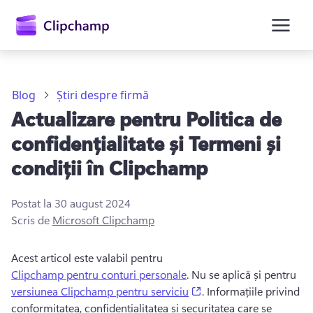
conținutul
principal
Blog
Știri despre firmă
Actualizare pentru Politica de
confidențialitate și Termeni și
condiții în Clipchamp
Postat la
30 august 2024
Conectați-vă
Scris de
Microsoft Clipchamp
Încercați gratuit
Acest articol este valabil pentru 
Clipchamp pentru conturi personale
. 
Nu se aplică și pentru 
(opens in a new tab)
versiunea Clipchamp pentru serviciu
. 
Informațiile privind 
conformitatea, confidențialitatea și securitatea care se 