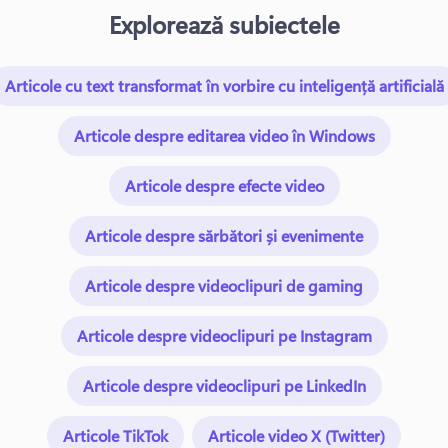
Explorează subiectele
Articole cu text transformat în vorbire cu inteligență artificială
Articole despre editarea video în Windows
Articole despre efecte video
Articole despre sărbători și evenimente
Articole despre videoclipuri de gaming
Articole despre videoclipuri pe Instagram
Articole despre videoclipuri pe LinkedIn
Articole TikTok
Articole video X (Twitter)