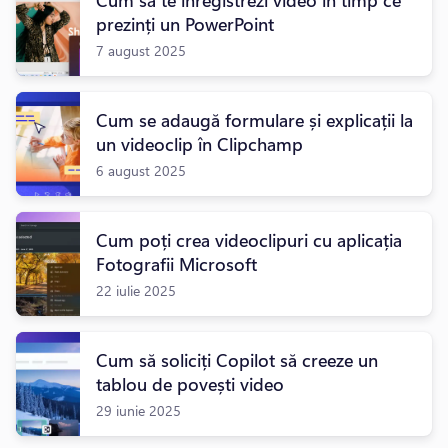
prezinți un PowerPoint
7 august 2025
Cum se adaugă formulare și explicații la
un videoclip în Clipchamp
6 august 2025
Cum poți crea videoclipuri cu aplicația
Fotografii Microsoft
22 iulie 2025
Cum să soliciți Copilot să creeze un
tablou de povești video
29 iunie 2025