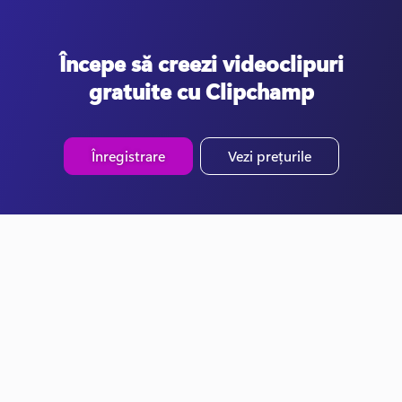
Începe să creezi videoclipuri
gratuite cu Clipchamp
Înregistrare
Vezi prețurile