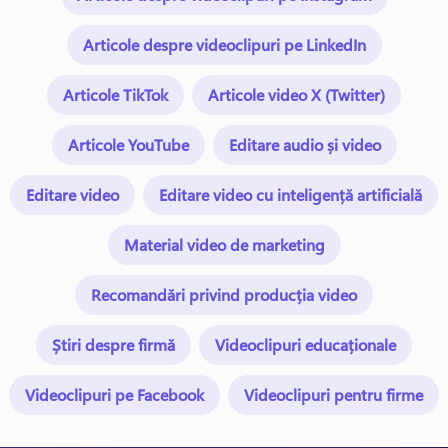
Articole despre videoclipuri pe LinkedIn
Articole TikTok
Articole video X (Twitter)
Articole YouTube
Editare audio și video
Editare video
Editare video cu inteligență artificială
Material video de marketing
Recomandări privind producția video
Știri despre firmă
Videoclipuri educaționale
Videoclipuri pe Facebook
Videoclipuri pentru firme