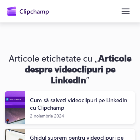
conținutul
principal
Articole etichetate cu „
Articole
despre videoclipuri pe
LinkedIn
”
Conectați-vă
Cum să salvezi videoclipuri pe LinkedIn
cu Clipchamp
Încercați gratuit
2 noiembrie 2024
Ghidul suprem pentru videoclipuri pe