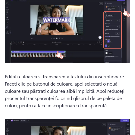
Editați culoarea și transparența textului din inscripționare. 
Faceți clic pe butonul de culoare, apoi selectați o nouă 
culoare sau păstrați culoarea albă implicită. 
Apoi reduceți 
procentul transparenței folosind glisorul de pe paleta de 
culori, pentru a face inscripționarea transparentă. 