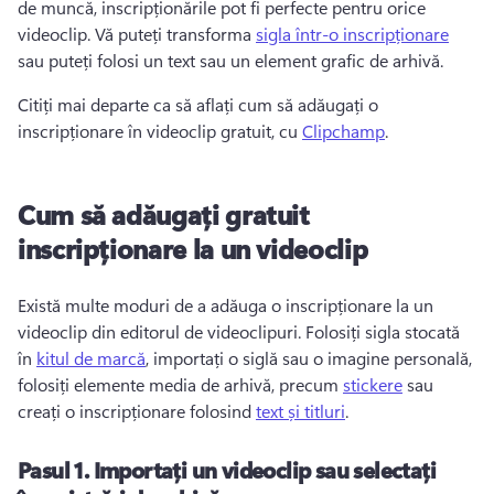
de muncă, inscripționările pot fi perfecte pentru orice 
videoclip. 
Vă puteți transforma 
sigla într-o inscripționare
sau puteți folosi un text sau un element grafic de arhivă. 
Citiți mai departe ca să aflați cum să adăugați o 
inscripționare în videoclip gratuit, cu 
Clipchamp
. 
Cum să adăugați gratuit
inscripționare la un videoclip
Există multe moduri de a adăuga o inscripționare la un 
videoclip din editorul de videoclipuri. 
Folosiți sigla stocată 
în 
kitul de marcă
, importați o siglă sau o imagine personală, 
folosiți elemente media de arhivă, precum 
stickere
 sau 
creați o inscripționare folosind 
text și titluri
. 
Pasul 1.
Importați un videoclip sau selectați