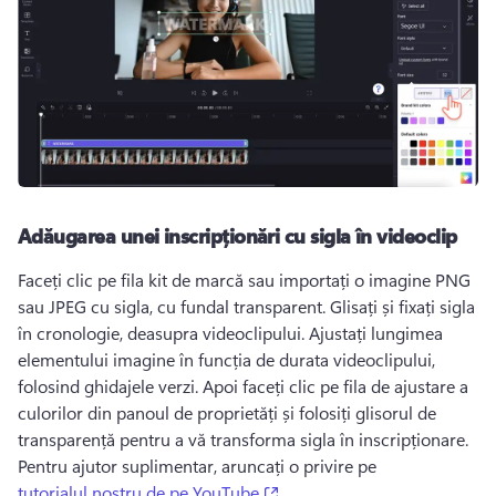
Adăugarea unei inscripționări cu sigla în videoclip
Faceți clic pe fila kit de marcă sau importați o imagine PNG 
sau JPEG cu sigla, cu fundal transparent. 
Glisați și fixați sigla 
în cronologie, deasupra videoclipului. 
Ajustați lungimea 
elementului imagine în funcția de durata videoclipului, 
folosind ghidajele verzi. 
Apoi faceți clic pe fila de ajustare a 
culorilor din panoul de proprietăți și folosiți glisorul de 
transparență pentru a vă transforma sigla în inscripționare. 
Pentru ajutor suplimentar, aruncați o privire pe 
(opens in a new tab)
tutorialul nostru de pe YouTube
. 