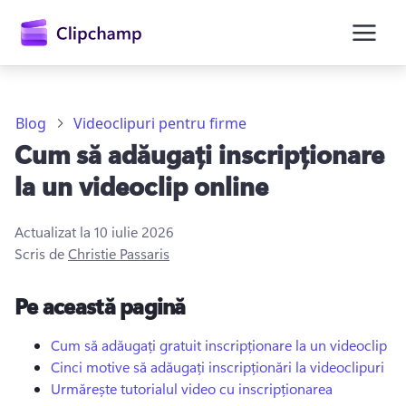
conținutul
principal
Blog
Videoclipuri pentru firme
Cum să adăugați inscripționare
la un videoclip online
Actualizat la
10 iulie 2026
Scris de
Christie Passaris
Conectați-vă
Pe această pagină
Încercați gratuit
Cum să adăugați gratuit inscripționare la un videoclip
Cinci motive să adăugați inscripționări la videoclipuri
Urmărește tutorialul video cu inscripționarea