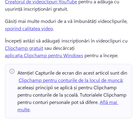
Creatorul de videoclipuri YouTube
 pentru a adăuga cu 
ușurință inscripționări gratuit. 
Găsiți mai multe moduri de a vă îmbunătăți videoclipurile, 
sporind calitatea video
. 
Începeți astăzi să adăugați inscripționări în videoclipuri cu 
Clipchamp gratuit
 sau descărcați 
aplicația Clipchamp pentru Windows
 pentru a începe. 
Atenție!
 Capturile de ecran din acest articol sunt din 
⁠ 
Clipchamp pentru conturile de la locul de muncă
; 
aceleași principii se aplică și pentru Clipchamp 
pentru conturile de la școală. 
Tutorialele Clipchamp 
pentru conturi personale pot să difere. 
Află mai 
multe
. 