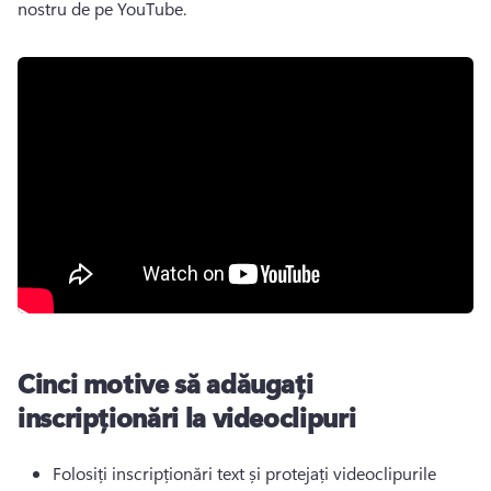
nostru de pe YouTube. 
Cinci motive să adăugați
inscripționări la videoclipuri
Folosiți inscripționări text și protejați videoclipurile 