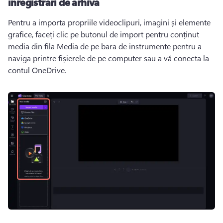
înregistrări de arhivă
Pentru a importa propriile videoclipuri, imagini și elemente 
grafice, faceți clic pe butonul de import pentru conținut 
media din fila Media de pe bara de instrumente pentru a 
naviga printre fișierele de pe computer sau a vă conecta la 
contul OneDrive. 