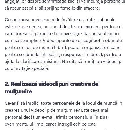
angajaților despre semnificația zilei și va încuraja personalul 
să recunoască și să sprijine femeile din afacere. 
Organizarea unei sesiuni de învățare gratuite, opționale 
este, de asemenea, un punct de plecare excelent pentru cei 
care doresc să participe la conversație, dar nu sunt siguri 
cum să se implice. 
Videoclipurile de discuții pot fi obținute 
pentru un loc de muncă hibrid, poate fi organizat un panel 
pentru sesiuni de întrebări și răspunsuri în direct, pentru a 
ajuta la clarificarea misiunii. 
Nu uita să trimiți un videoclip 
cu o invitație specială. 
2.
Realizează videoclipuri creative de
mulțumire
Ce-ar fi să implici toate persoanele de la locul de muncă în 
crearea unui videoclip de mulțumire? 
Este ceva mai 
personal decât un e-mail trimis personalului în ziua 
evenimentului. 
Implicarea întregii echipe este 