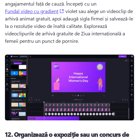
angajamentul față de cauză. 
Începeți cu un 
(opens in a new tab)
Fundal video cu gradient
 violet sau alege un videoclip de 
arhivă animat gratuit, apoi adaugă sigla firmei și salvează-le 
la o rezoluție video de înaltă calitate. 
Explorează 
videoclipurile de arhivă gratuite de Ziua internațională a 
femeii pentru un punct de pornire. 
12.
Organizează o expoziție sau un concurs de