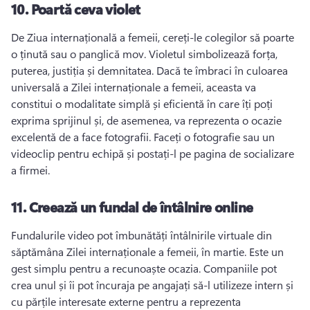
10.
Poartă ceva violet
De Ziua internațională a femeii, cereți-le colegilor să poarte 
o ținută sau o panglică mov. 
Violetul simbolizează forța, 
puterea, justiția și demnitatea. 
Dacă te îmbraci în culoarea 
universală a Zilei internaționale a femeii, aceasta va 
constitui o modalitate simplă și eficientă în care îți poți 
exprima sprijinul și, de asemenea, va reprezenta o ocazie 
excelentă de a face fotografii. 
Faceți o fotografie sau un 
videoclip pentru echipă și postați-l pe pagina de socializare 
a firmei. 
11.
Creează un fundal de întâlnire online
Fundalurile video pot îmbunătăți întâlnirile virtuale din 
săptămâna Zilei internaționale a femeii, în martie. 
Este un 
gest simplu pentru a recunoaște ocazia. 
Companiile pot 
crea unul și îi pot încuraja pe angajați să-l utilizeze intern și 
cu părțile interesate externe pentru a reprezenta 