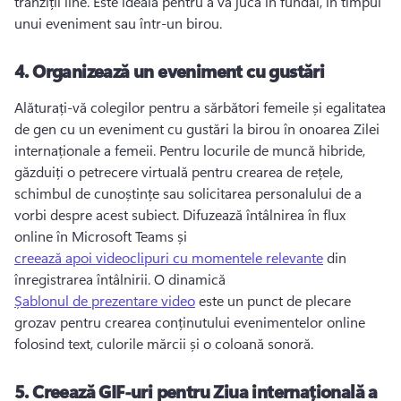
tranziții line. 
Este ideală pentru a vă juca în fundal, în timpul 
unui eveniment sau într-un birou. 
4.
Organizează un eveniment cu gustări
Alăturați-vă colegilor pentru a sărbători femeile și egalitatea 
de gen cu un eveniment cu gustări la birou în onoarea Zilei 
internaționale a femeii. 
Pentru locurile de muncă hibride, 
găzduiți o petrecere virtuală pentru crearea de rețele, 
schimbul de cunoștințe sau solicitarea personalului de a 
vorbi despre acest subiect. 
Difuzează întâlnirea în flux 
online în Microsoft Teams și 
creează apoi videoclipuri cu momentele relevante
 din 
înregistrarea întâlnirii. 
O dinamică 
Șablonul de prezentare video
 este un punct de plecare 
grozav pentru crearea conținutului evenimentelor online 
folosind text, culorile mărcii și o coloană sonoră. 
5.
Creează GIF-uri pentru Ziua internațională a