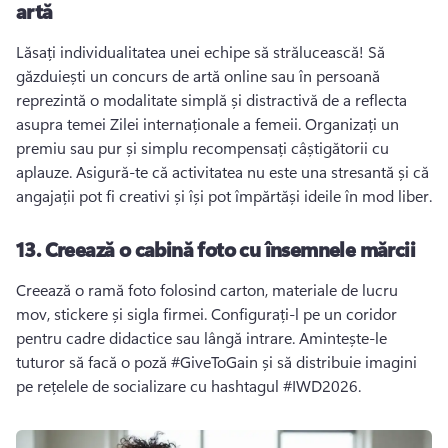
artă
Lăsați individualitatea unei echipe să strălucească! 
Să 
găzduiești un concurs de artă online sau în persoană 
reprezintă o modalitate simplă și distractivă de a reflecta 
asupra temei Zilei internaționale a femeii. 
Organizați un 
premiu sau pur și simplu recompensați câștigătorii cu 
aplauze. 
Asigură-te că activitatea nu este una stresantă și că 
angajații pot fi creativi și își pot împărtăși ideile în mod liber. 
13.
Creează o cabină foto cu însemnele mărcii
Creează o ramă foto folosind carton, materiale de lucru 
mov, stickere și sigla firmei. 
Configurați-l pe un coridor 
pentru cadre didactice sau lângă intrare. 
Amintește-le 
tuturor să facă o poză #GiveToGain și să distribuie imagini 
pe rețelele de socializare cu hashtagul #IWD2026. 