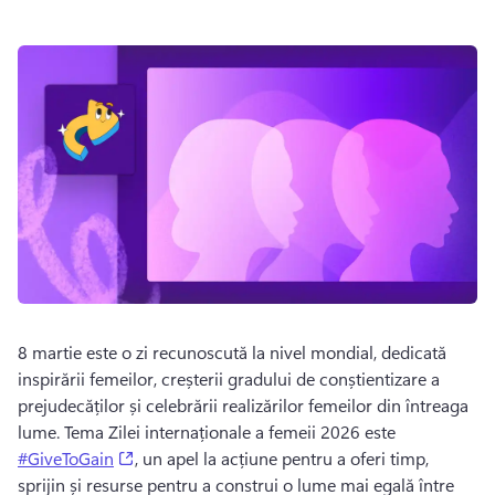
8 martie este o zi recunoscută la nivel mondial, dedicată 
inspirării femeilor, creșterii gradului de conștientizare a 
prejudecăților și celebrării realizărilor femeilor din întreaga 
lume. 
Tema Zilei internaționale a femeii 2026 este 
(opens in a new tab)
#GiveToGain
, un apel la acțiune pentru a oferi timp, 
sprijin și resurse pentru a construi o lume mai egală între 