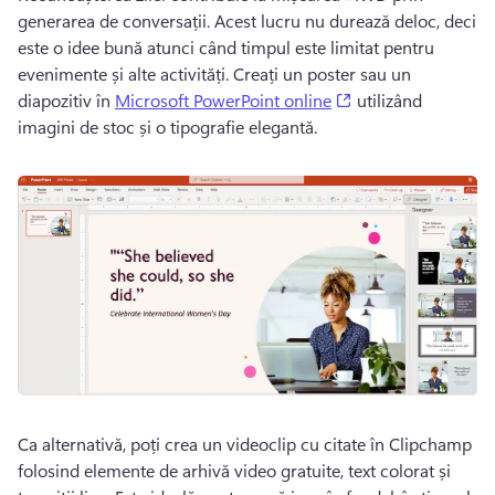
generarea de conversații. 
Acest lucru nu durează deloc, deci 
este o idee bună atunci când timpul este limitat pentru 
evenimente și alte activități. 
Creați un poster sau un 
(opens in a new ta
diapozitiv în 
Microsoft PowerPoint online
 utilizând 
imagini de stoc și o tipografie elegantă. 
Ca alternativă, poți crea un videoclip cu citate în Clipchamp 
folosind elemente de arhivă video gratuite, text colorat și 