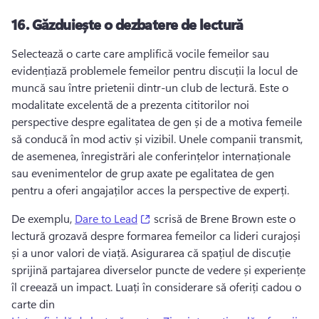
16.
Găzduiește o dezbatere de lectură
Selectează o carte care amplifică vocile femeilor sau 
evidențiază problemele femeilor pentru discuții la locul de 
muncă sau între prietenii dintr-un club de lectură. 
Este o 
modalitate excelentă de a prezenta cititorilor noi 
perspective despre egalitatea de gen și de a motiva femeile 
să conducă în mod activ și vizibil. 
Unele companii transmit, 
de asemenea, înregistrări ale conferințelor internaționale 
sau evenimentelor de grup axate pe egalitatea de gen 
pentru a oferi angajaților acces la perspective de experți. 
(opens in a new tab)
De exemplu, 
Dare to Lead
 scrisă de Brene Brown este o 
lectură grozavă despre formarea femeilor ca lideri curajoși 
și a unor valori de viață. 
Asigurarea că spațiul de discuție 
sprijină partajarea diverselor puncte de vedere și experiențe 
îl creează un impact. 
Luați în considerare să oferiți cadou o 
carte din 