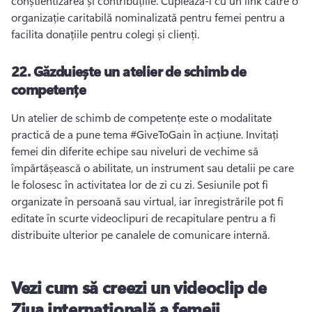
conștientizarea și contribuțiile. 
Cuplează-l cu un link către o 
organizație caritabilă nominalizată pentru femei pentru a 
facilita donațiile pentru colegi și clienți. 
22.
Găzduiește un atelier de schimb de
competențe
Un atelier de schimb de competențe este o modalitate 
practică de a pune tema #GiveToGain în acțiune. 
Invitați 
femei din diferite echipe sau niveluri de vechime să 
împărtășească o abilitate, un instrument sau detalii pe care 
le folosesc în activitatea lor de zi cu zi. 
Sesiunile pot fi 
organizate în persoană sau virtual, iar înregistrările pot fi 
editate în scurte videoclipuri de recapitulare pentru a fi 
distribuite ulterior pe canalele de comunicare internă. 
Vezi cum să creezi un videoclip de
Ziua internațională a femeii