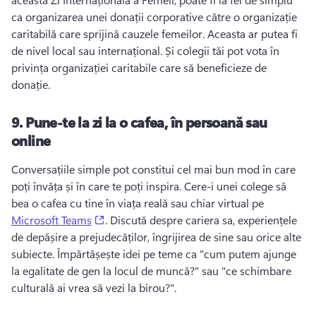
ca organizarea unei donații corporative către o organizație 
caritabilă care sprijină cauzele femeilor. 
Aceasta ar putea fi 
de nivel local sau internațional. 
Și colegii tăi pot vota în 
privința organizației caritabile care să beneficieze de 
donație. 
9.
Pune-te la zi la o cafea, în persoană sau
online
Conversațiile simple pot constitui cel mai bun mod în care 
poți învăța și în care te poți inspira. 
Cere-i unei colege să 
bea o cafea cu tine în viața reală sau chiar virtual pe 
(opens in a new tab)
Microsoft Teams
. 
Discută despre cariera sa, experiențele 
de depășire a prejudecăților, îngrijirea de sine sau orice alte 
subiecte. 
Împărtășește idei pe teme ca "cum putem ajunge 
la egalitate de gen la locul de muncă?" sau "ce schimbare 
culturală ai vrea să vezi la birou?". 