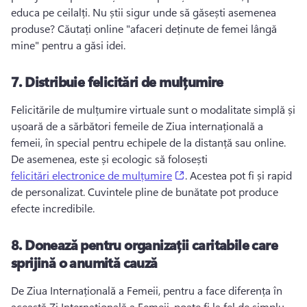
educa pe ceilalți. 
Nu știi sigur unde să găsești asemenea 
produse? 
Căutați online "afaceri deținute de femei lângă 
mine" pentru a găsi idei. 
7.
Distribuie felicitări de mulțumire
Felicitările de mulțumire virtuale sunt o modalitate simplă și 
ușoară de a sărbători femeile de Ziua internațională a 
femeii, în special pentru echipele de la distanță sau online. 
De asemenea, este și ecologic să folosești 
(opens in a new tab)
felicitări electronice de mulțumire
. 
Acestea pot fi și rapid 
de personalizat. 
Cuvintele pline de bunătate pot produce 
efecte incredibile. 
8.
Donează pentru organizații caritabile care
sprijină o anumită cauză
De Ziua Internațională a Femeii, pentru a face diferența în 
această Zi Internațională a Femeii, poate fi la fel de simplu 