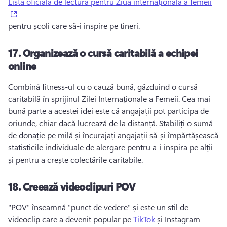
Lista oficială de lectură pentru Ziua internațională a femeii
(opens in a new tab)
pentru școli care să-i inspire pe tineri. 
17.
Organizează o cursă caritabilă a echipei
online
Combină fitness-ul cu o cauză bună, găzduind o cursă 
caritabilă în sprijinul Zilei Internaționale a Femeii. 
Cea mai 
bună parte a acestei idei este că angajații pot participa de 
oriunde, chiar dacă lucrează de la distanță. 
Stabiliți o sumă 
de donație pe milă și încurajați angajații să-și împărtășească 
statisticile individuale de alergare pentru a-i inspira pe alții 
și pentru a crește colectările caritabile. 
18.
Creează videoclipuri POV
"POV" înseamnă "punct de vedere" și este un stil de 
videoclip care a devenit popular pe 
TikTok
 și Instagram 