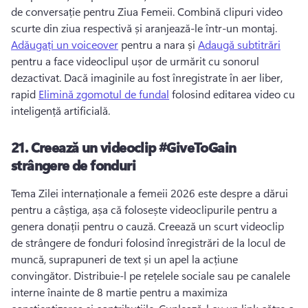
de conversație pentru Ziua Femeii. 
Combină clipuri video 
scurte din ziua respectivă și aranjează-le într-un montaj. 
Adăugați un voiceover
 pentru a nara și 
Adaugă subtitrări
pentru a face videoclipul ușor de urmărit cu sonorul 
dezactivat. 
Dacă imaginile au fost înregistrate în aer liber, 
rapid 
Elimină zgomotul de fundal
 folosind editarea video cu 
inteligență artificială. 
21.
Creează un videoclip #GiveToGain
strângere de fonduri
Tema Zilei internaționale a femeii 2026 este despre a dărui 
pentru a câștiga, așa că folosește videoclipurile pentru a 
genera donații pentru o cauză. 
Creează un scurt videoclip 
de strângere de fonduri folosind înregistrări de la locul de 
muncă, suprapuneri de text și un apel la acțiune 
convingător. 
Distribuie-l pe rețelele sociale sau pe canalele 
interne înainte de 8 martie pentru a maximiza 