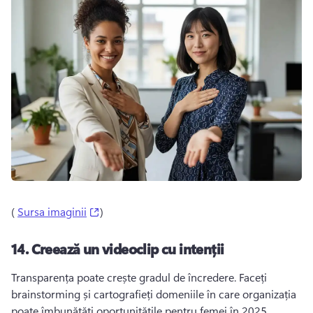
(opens in a new tab)
( 
Sursa imaginii
) 
14.
Creează un videoclip cu intenții
Transparența poate crește gradul de încredere. 
Faceți 
brainstorming și cartografieți domeniile în care organizația 
poate îmbunătăți oportunitățile pentru femei în 2025. 