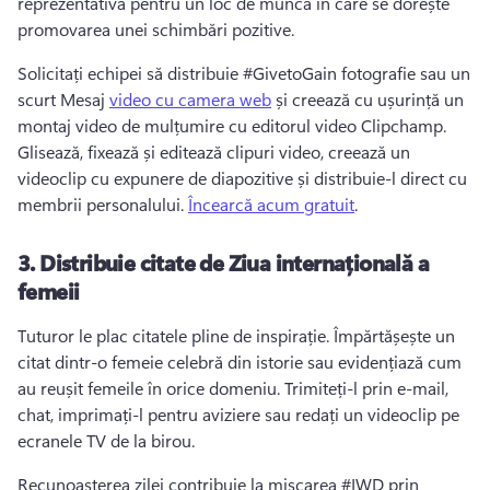
reprezentativă pentru un loc de muncă în care se dorește 
promovarea unei schimbări pozitive. 
Solicitați echipei să distribuie #GivetoGain fotografie sau un 
scurt Mesaj 
video cu camera web
 și creează cu ușurință un 
montaj video de mulțumire cu editorul video Clipchamp. 
Glisează, fixează și editează clipuri video, creează un 
videoclip cu expunere de diapozitive și distribuie-l direct cu 
membrii personalului. 
Încearcă acum gratuit
. 
3.
Distribuie citate de Ziua internațională a
femeii
Tuturor le plac citatele pline de inspirație. 
Împărtășește un 
citat dintr-o femeie celebră din istorie sau evidențiază cum 
au reușit femeile în orice domeniu. 
Trimiteți-l prin e-mail, 
chat, imprimați-l pentru aviziere sau redați un videoclip pe 
ecranele TV de la birou. 
Recunoașterea zilei contribuie la mișcarea #IWD prin 