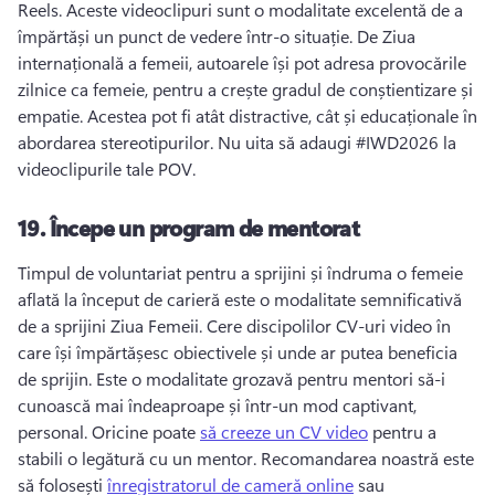
Reels. 
Aceste videoclipuri sunt o modalitate excelentă de a 
împărtăși un punct de vedere într-o situație. 
De Ziua 
internațională a femeii, autoarele își pot adresa provocările 
zilnice ca femeie, pentru a crește gradul de conștientizare și 
empatie. 
Acestea pot fi atât distractive, cât și educaționale în 
abordarea stereotipurilor. 
Nu uita să adaugi #IWD2026 la 
videoclipurile tale POV. 
19.
Începe un program de mentorat
Timpul de voluntariat pentru a sprijini și îndruma o femeie 
aflată la început de carieră este o modalitate semnificativă 
de a sprijini Ziua Femeii. 
Cere discipolilor CV-uri video în 
care își împărtășesc obiectivele și unde ar putea beneficia 
de sprijin. 
Este o modalitate grozavă pentru mentori să-i 
cunoască mai îndeaproape și într-un mod captivant, 
personal. 
Oricine poate 
să creeze un CV video
 pentru a 
stabili o legătură cu un mentor. 
Recomandarea noastră este 
să folosești 
înregistratorul de cameră online
 sau 