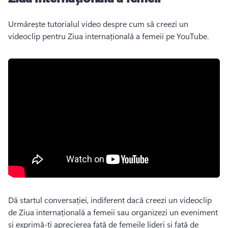
Urmărește tutorialul video despre cum să creezi un 
videoclip pentru Ziua internațională a femeii pe YouTube. 
Dă startul conversației, indiferent dacă creezi un videoclip 
de Ziua internațională a femeii sau organizezi un eveniment 
și exprimă-ți aprecierea față de femeile lideri și față de 