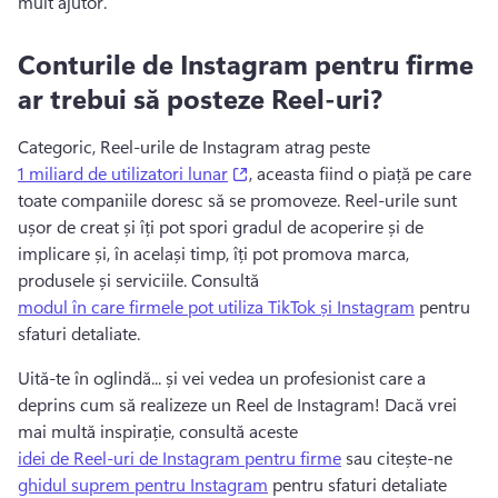
mult ajutor. 
Conturile de Instagram pentru firme
ar trebui să posteze Reel-uri?
Categoric, Reel-urile de Instagram atrag peste 
(opens in a new tab)
1 miliard de utilizatori lunar
, aceasta fiind o piață pe care 
toate companiile doresc să se promoveze. 
Reel-urile sunt 
ușor de creat și îți pot spori gradul de acoperire și de 
implicare și, în același timp, îți pot promova marca, 
produsele și serviciile. 
Consultă 
modul în care firmele pot utiliza TikTok și Instagram
 pentru 
sfaturi detaliate. 
Uită-te în oglindă... și vei vedea un profesionist care a 
deprins cum să realizeze un Reel de Instagram! 
Dacă vrei 
mai multă inspirație, consultă aceste 
idei de Reel-uri de Instagram pentru firme
 sau citește-ne 
ghidul suprem pentru Instagram
 pentru sfaturi detaliate 