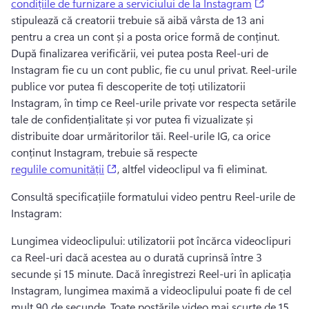
(opens in
condițiile de furnizare a serviciului de la Instagram
stipulează că creatorii trebuie să aibă vârsta de 13 ani 
pentru a crea un cont și a posta orice formă de conținut. 
După finalizarea verificării, vei putea posta Reel-uri de 
Instagram fie cu un cont public, fie cu unul privat. 
Reel-urile 
publice vor putea fi descoperite de toți utilizatorii 
Instagram, în timp ce Reel-urile private vor respecta setările 
tale de confidențialitate și vor putea fi vizualizate și 
distribuite doar urmăritorilor tăi. 
Reel-urile IG, ca orice 
conținut Instagram, trebuie să respecte 
(opens in a new tab)
regulile comunității
, altfel videoclipul va fi eliminat. 
Consultă specificațiile formatului video pentru Reel-urile de 
Instagram:
Lungimea videoclipului: utilizatorii pot încărca videoclipuri 
ca Reel-uri dacă acestea au o durată cuprinsă între 3 
secunde și 15 minute. 
Dacă înregistrezi Reel-uri în aplicația 
Instagram, lungimea maximă a videoclipului poate fi de cel 
mult 90 de secunde. 
Toate postările video mai scurte de 15 