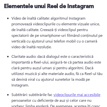
Elementele unui Reel de Instagram
Video de înaltă calitate: algoritmul Instagram 
promovează videoclipurile cu elemente vizuale unice, 
de înaltă calitate. 
Creează-ți videoclipul pentru 
spectatorii de pe smartphone-uri filmând conținutul pe 
verticală cu ajutorul unui telefon mobil cu o cameră 
video de înaltă rezoluție.
Claritate audio: dacă dialogul este o caracteristică 
importantă a Reel-ului, asigură-te că partea audio este 
clară pentru auzul uman și pentru algoritmi. 
Dacă 
utilizezi muzică și alte materiale audio, fă ca Reel-ul tău 
să devină viral cu ajutorul sunetelor la modă pe 
Instagram.
Subtitrări: subtitrările fac 
videoclipurile mai accesibile
persoanelor cu deficiențe de auz și celor care nu 
vorbesc limba engleză. 
De asemenea, acestea îți cresc 