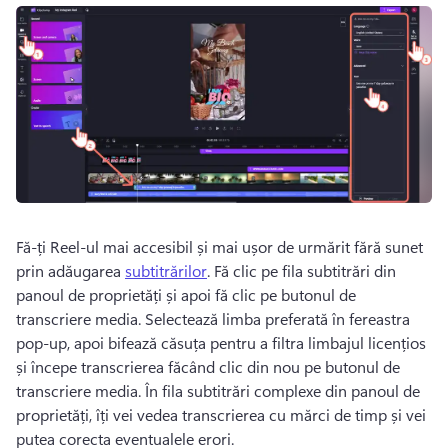
Fă-ți Reel-ul mai accesibil și mai ușor de urmărit fără sunet 
prin adăugarea 
subtitrărilor
. 
Fă clic pe fila subtitrări din 
panoul de proprietăți
 și apoi fă clic pe butonul de 
transcriere media. 
Selectează limba preferată în fereastra 
pop-up, apoi bifează căsuța pentru a filtra limbajul licențios 
și începe transcrierea făcând clic din nou pe butonul de 
transcriere media. 
În fila subtitrări complexe din panoul de 
proprietăți, îți vei vedea transcrierea cu mărci de timp și vei 
putea corecta eventualele erori.