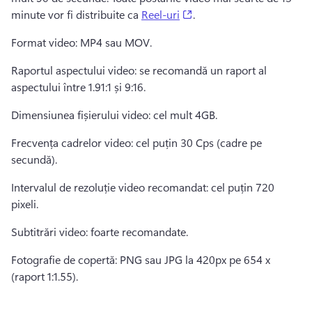
(opens in a new tab)
minute vor fi distribuite ca 
Reel-uri
. 
Format video: MP4 sau MOV.
Raportul aspectului video: se recomandă un raport al 
aspectului între 1.91:1 și 9:16.
Dimensiunea fișierului video: cel mult 4GB.
Frecvența cadrelor video: cel puțin 30 Cps (cadre pe 
secundă).
Intervalul de rezoluție video recomandat: cel puțin 720 
pixeli.
Subtitrări video: foarte recomandate.
Fotografie de copertă: PNG sau JPG la 420px pe 654 x 
(raport 1:1.55).