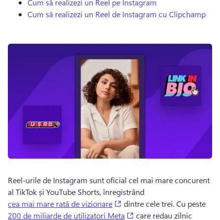
Cum să realizezi un Reel pe Instagram
Cum să realizezi un Reel de Instagram cu Clipchamp
Reel-urile de Instagram sunt oficial cel mai mare concurent 
al TikTok și YouTube Shorts, înregistrând 
(opens in a new tab)
cea mai mare rată de vizionare
 dintre cele trei. 
Cu peste 
(opens in a new tab)
200 de miliarde de utilizatori Meta
 care redau zilnic 