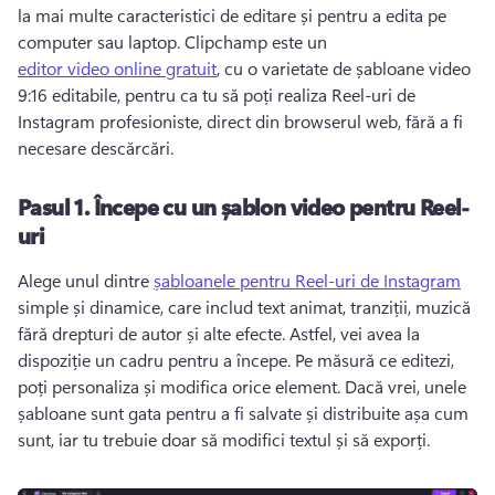
la mai multe caracteristici de editare și pentru a edita pe 
computer sau laptop. 
Clipchamp este un 
editor video online gratuit
, cu o varietate de șabloane video 
9:16 editabile, pentru ca tu să poți realiza Reel-uri de 
Instagram profesioniste, direct din browserul web, fără a fi 
necesare descărcări. 
Pasul 1.
Începe cu un șablon video pentru Reel-
uri
Alege unul dintre 
șabloanele pentru Reel-uri de Instagram
simple și dinamice, care includ text animat, tranziții, muzică 
fără drepturi de autor și alte efecte. 
Astfel, vei avea la 
dispoziție un cadru pentru a începe. 
Pe măsură ce editezi, 
poți personaliza și modifica orice element. 
Dacă vrei, unele 
șabloane sunt gata pentru a fi salvate și distribuite așa cum 
sunt, iar tu trebuie doar să modifici textul și să exporți.