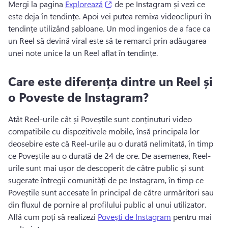
(opens in a new tab)
Mergi la pagina 
Explorează
 de pe Instagram și vezi ce 
este deja în tendințe. 
Apoi vei putea remixa videoclipuri în 
tendințe utilizând șabloane. 
Un mod ingenios de a face ca 
un Reel să devină viral este să te remarci prin adăugarea 
unei note unice la un Reel aflat în tendințe.
Care este diferența dintre un Reel și
o Poveste de Instagram?
Atât Reel-urile cât și Poveștile sunt conținuturi video 
compatibile cu dispozitivele mobile, însă principala lor 
deosebire este că Reel-urile au o durată nelimitată, în timp 
ce Poveștile au o durată de 24 de ore. 
De asemenea, Reel-
urile sunt mai ușor de descoperit de către public și sunt 
sugerate întregii comunități de pe Instagram, în timp ce 
Poveștile sunt accesate în principal de către urmăritori sau 
din fluxul de pornire al profilului public al unui utilizator. 
Află cum poți să realizezi 
Povești de Instagram
 pentru mai 