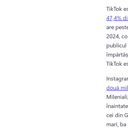
TikTok e
47,4% di
are pest
2024, co
publicul 
împărtăș
TikTok es
Instagra
două mil
Mileniali
înaintate
cei din G
mari, ba 