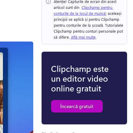
Atenție!
 Capturile de ecran din acest 
articol sunt din ⁠ 
Clipchamp pentru 
conturile de la locul de muncă
; aceleași 
principii se aplică și pentru Clipchamp 
pentru conturile de la școală. 
Tutorialele 
Clipchamp pentru conturi personale pot 
să difere. 
Află mai multe
. 
Clipchamp este
un editor video
online gratuit
Încearcă gratuit