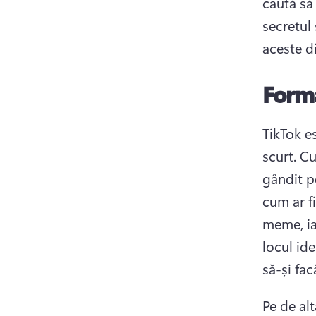
caută să
secretul 
aceste di
Form
TikTok es
scurt. 
Cu
gândit p
cum ar fi
meme, ia
locul ide
să-și fac
Pe de al