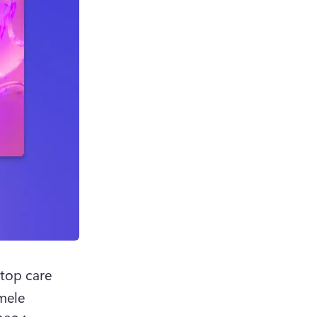
top care 
mele 