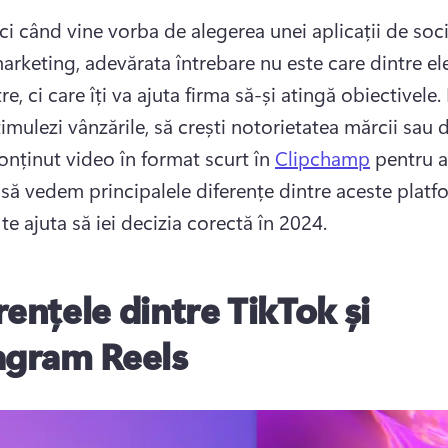
i când vine vorba de alegerea unei aplicații de socia
arketing, adevărata întrebare nu este care dintre ele
tre, ci care îți va ajuta firma să-și atingă obiectivele. 
timulezi vânzările, să crești notorietatea mărcii sau d
onținut video în format scurt în 
Clipchamp
 pentru a
i să vedem principalele diferențe dintre aceste platfo
te ajuta să iei decizia corectă în 2024. 
rențele dintre TikTok și
agram Reels