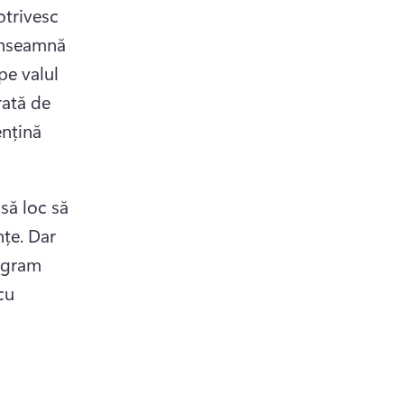
trivesc 
înseamnă 
e valul 
ată de 
nțină 
să loc să 
țe. 
Dar 
agram 
u 