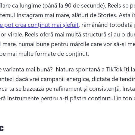
ilare ca lungime (până la 90 de secunde), Reels se po
stemul Instagram mai mare, alături de Stories. 
Asta 
e pot crea conținut mai șlefuit
, rămânând totodată p
or virale. 
Reels oferă mai multă structură și au o dur
i mare, numai bune pentru mărcile care vor să-și me
 pe mai multe formate de conținut. 
e varianta mai bună? 
 Natura spontană a TikTok îți la
ntezi dacă vrei campanii energice, dictate de tendin
ca ta se bazează pe rafinament și consistență, Inst
ră instrumente pentru a-ți păstra conținutul în ton c
c