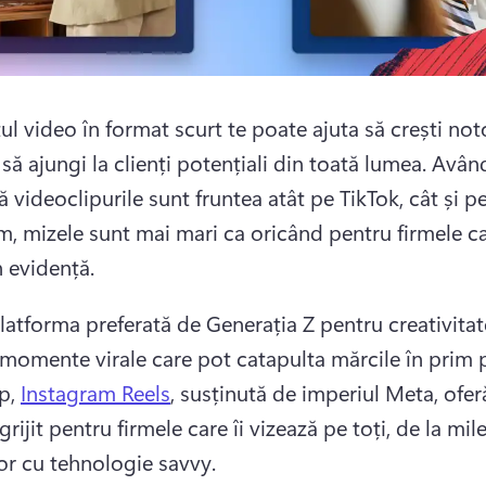
l video în format scurt te poate ajuta să crești noto
 să ajungi la clienți potențiali din toată lumea. 
Având
 videoclipurile sunt fruntea atât pe TikTok, cât și pe
m, mizele sunt mai mari ca oricând pentru firmele ca
n evidență. 
latforma preferată de Generația Z pentru creativitate
p, 
Instagram Reels
, susținută de imperiul Meta, oferă
grijit pentru firmele care îi vizează pe toți, de la milen
lor cu tehnologie savvy. 