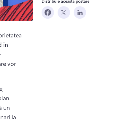
Distribuie această postare
rietatea 
 în 
 
re vor 
, 
promite momente virale care pot catapulta mărcile în prim plan. 
 un 
ari la 