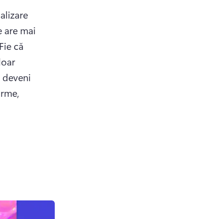
lizare 
 are mai 
Fie că 
oar 
 deveni 
rme, 