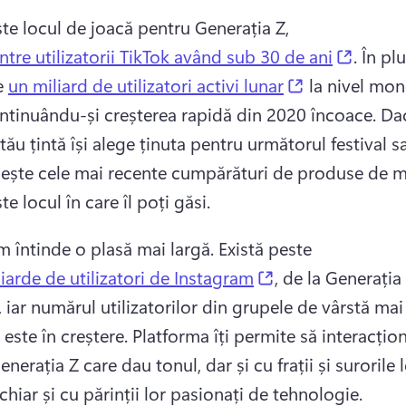
ste locul de joacă pentru Generația Z, 
(opens
ntre utilizatorii TikTok având sub 30 de ani
. 
În plu
(opens in a 
e 
un miliard de utilizatori activi lunar
 la nivel mond
ntinuându-și creșterea rapidă din 2020 încoace. 
Dac
tău țintă își alege ținuta pentru următorul festival sau
ește cele mai recente cumpărături de produse de ma
te locul în care îl poți găsi. 
m întinde o plasă mai largă. 
Există peste 
(opens in a new 
iarde de utilizatori de Instagram
, de la Generația 
, iar numărul utilizatorilor din grupele de vârstă mai 
 este în creștere​. 
Platforma îți permite să interacțion
enerația Z care dau tonul, dar și cu frații și surorile l
chiar și cu părinții lor pasionați de tehnologie. 