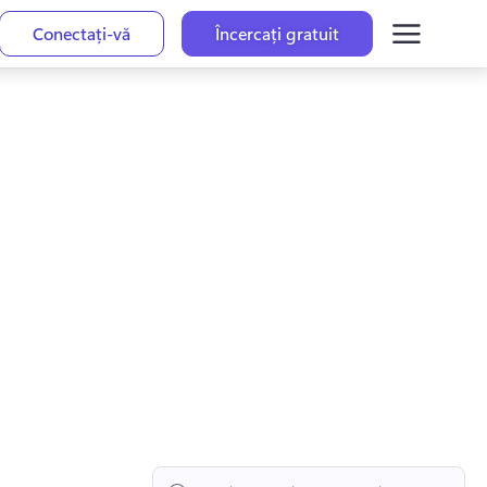
Conectați-vă
Încercați gratuit