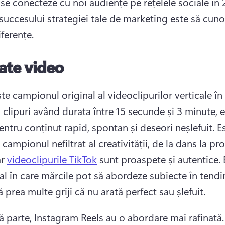
 se conecteze cu noi audiențe pe rețelele sociale în 2
succesului strategiei tale de marketing este să cunoș
ferențe. 
ate video
te campionul original al videoclipurilor verticale în
 clipuri având durata între 15 secunde și 3 minute, e
entru conținut rapid, spontan și deseori neșlefuit. 
Es
 campionul nefiltrat al creativității, de la dans la pro
r 
videoclipurile TikTok
 sunt proaspete și autentice. 
al în care mărcile pot să abordeze subiecte în tendin
ă prea multe griji că nu arată perfect sau șlefuit. 
tă parte, Instagram Reels au o abordare mai rafinată.