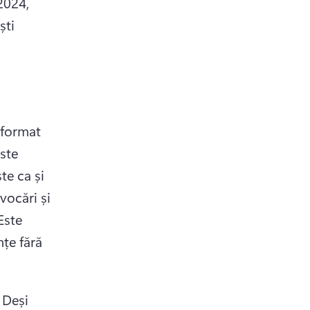
024, 
ti 
 format 
ste 
te ca și 
vocări și 
Este 
țe fără 
 
Deși 