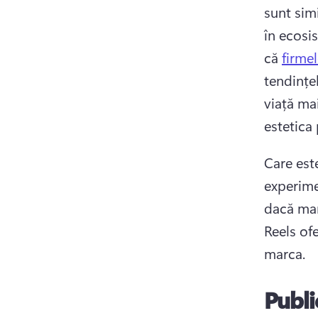
sunt sim
în ecosi
că 
firmel
tendințel
viață ma
estetica
Care est
experime
dacă mar
Reels ofe
marca. 
Publi