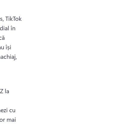
 in a new tab)
s, TikTok 
new tab)
ial în 
ă 
 își 
chiaj, 
tab)
Z la 
ezi cu 
or mai 