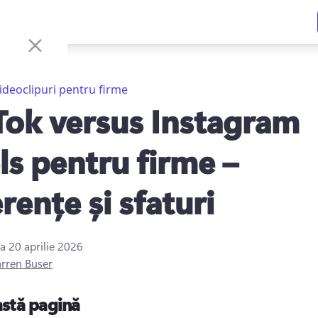
ideoclipuri pentru firme
Tok versus Instagram
ls pentru firme –
rențe și sfaturi
la
20 aprilie 2026
rren Buser
astă pagină