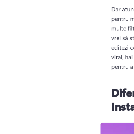
Dar atunc
pentru m
multe fil
vrei să s
editezi c
viral, ha
pentru a 
Dife
Inst