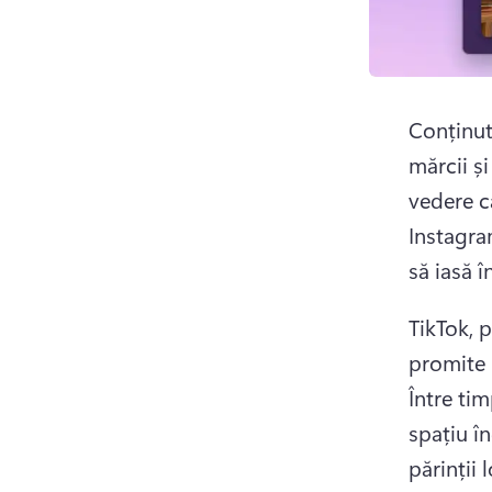
Conținutu
mărcii și
vedere că
Instagra
să iasă î
TikTok, p
Între tim
spațiu în
părinții 