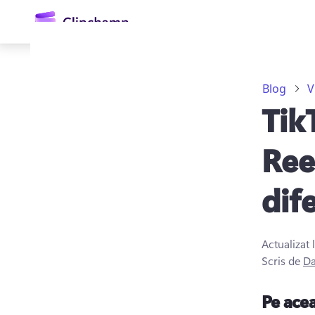
conținutul
principal
Blog
V
Tik
Ree
dife
Conectați-vă
Încercați gratuit
Actualizat 
Scris de
Da
Pe ace