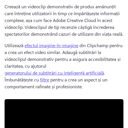
Creează un videoclip demonstrativ de produs amănunțit 
care întreține utilizatorii în timp ce împărtășește informații 
complexe, așa cum face Adobe Creative Cloud în acest 
videoclip. 
Videoclipul de tip recenzie câștigă încrederea 
spectatorilor demonstrând cazuri de utilizare din viața reală. 
Utilizează 
efectul imagine-în-imagine
 din Clipchamp pentru 
a crea un efect video similar. 
Adaugă subtitrări la 
videoclipul demonstrativ pentru a asigura accesibilitatea și 
claritatea, cu ajutorul 
generatorului de subtitrări cu inteligență artificială
. 
Îmbunătățește cu 
filtre
 pentru a crea un aspect și un 
comportament rafinate și profesioniste. 