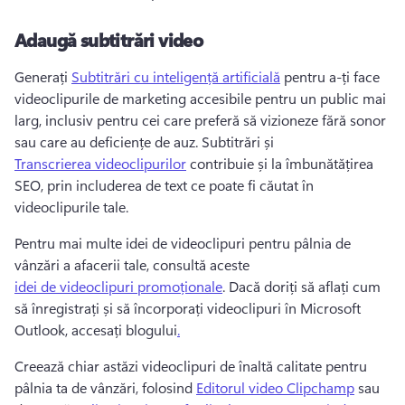
Adaugă subtitrări video
Generați 
Subtitrări cu inteligență artificială
 pentru a-ți face 
videoclipurile de marketing accesibile pentru un public mai 
larg, inclusiv pentru cei care preferă să vizioneze fără sonor 
sau care au deficiențe de auz. 
Subtitrări și 
Transcrierea videoclipurilor
 contribuie și la îmbunătățirea 
SEO, prin includerea de text ce poate fi căutat în 
videoclipurile tale. 
Pentru mai multe idei de videoclipuri pentru pâlnia de 
vânzări a afacerii tale, consultă aceste 
idei de videoclipuri promoționale
. 
Dacă doriți să aflați cum 
să înregistrați și să încorporați videoclipuri în Microsoft 
Outlook, accesați blogului
.
Creează chiar astăzi videoclipuri de înaltă calitate pentru 
pâlnia ta de vânzări, folosind 
Editorul video Clipchamp
 sau 