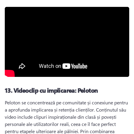
13.
Videoclip cu implicarea: Peloton
Peloton se concentrează pe comunitate și conexiune pentru 
a aprofunda implicarea și retenția clienților. 
Conținutul său 
video include clipuri inspiraționale din clasă și povești 
personale ale utilizatorilor reali, ceea ce îl face perfect 
pentru etapele ulterioare ale pâlniei. 
Prin combinarea 