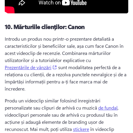
10.
Mărturiile clienților: Canon
Introdu un produs nou printr-o prezentare detaliată a 
caracteristicilor și beneficiilor sale, așa cum face Canon în 
acest videoclip de recenzie. 
Combinarea mărturiilor 
utilizatorilor și a tutorialelor explicative cu 
(opens in a new tab)
Prezentările de vânzări
 sunt modalitatea perfectă de a 
relaționa cu clienții, de a rezolva punctele nevralgice și de a 
împărtăși informații pentru a-ți face marca mai de 
încredere. 
Produ un videoclip similar folosind înregistrări 
personalizate sau clipuri de arhivă cu muzică 
de fundal
, 
videoclipuri personale sau de arhivă cu produsul tău în 
acțiune și adaugă elemente de branding ușor de 
recunoscut. 
Mai mult, poți utiliza 
stickere
 în videoclip 