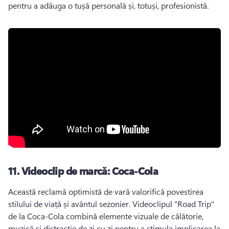
pentru a adăuga o tușă personală și, totuși, profesionistă. 
11.
Videoclip de marcă: Coca-Cola
Această reclamă optimistă de vară valorifică povestirea 
stilului de viață și avântul sezonier. 
Videoclipul "Road Trip" 
de la Coca-Cola combină elemente vizuale de călătorie, 
muzică și distracție de zi cu zi pentru a stimula implicarea la 