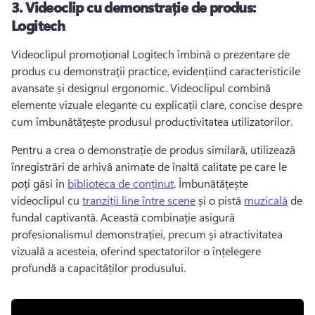
3.
Videoclip cu demonstrație de produs:
Logitech
Videoclipul promoțional Logitech îmbină o prezentare de 
produs cu demonstrații practice, evidențiind caracteristicile 
avansate și designul ergonomic. 
Videoclipul combină 
elemente vizuale elegante cu explicații clare, concise despre 
cum îmbunătățește produsul productivitatea utilizatorilor. 
Pentru a crea o demonstrație de produs similară, utilizează 
înregistrări de arhivă animate de înaltă calitate pe care le 
poți găsi în 
biblioteca de conținut
. 
Îmbunătățește 
videoclipul cu 
tranziții line între scene
 și o pistă 
muzicală
 de 
fundal captivantă. 
Această combinație asigură 
profesionalismul demonstrației, precum și atractivitatea 
vizuală a acesteia, oferind spectatorilor o înțelegere 
profundă a capacităților produsului. 