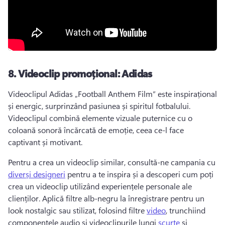
8.
Videoclip promoțional: Adidas
Videoclipul Adidas „Football Anthem Film” este inspirațional 
și energic, surprinzând pasiunea și spiritul fotbalului. 
Videoclipul combină elemente vizuale puternice cu o 
coloană sonoră încărcată de emoție, ceea ce-l face 
captivant și motivant. 
Pentru a crea un videoclip similar, consultă-ne campania cu 
diverși designeri
 pentru a te inspira și a descoperi cum poți 
crea un videoclip utilizând experiențele personale ale 
clienților. 
Aplică filtre alb-negru la înregistrare pentru un 
look nostalgic sau stilizat, folosind filtre 
video
, trunchiind 
componentele audio și videoclipurile lungi 
scurte
 și 