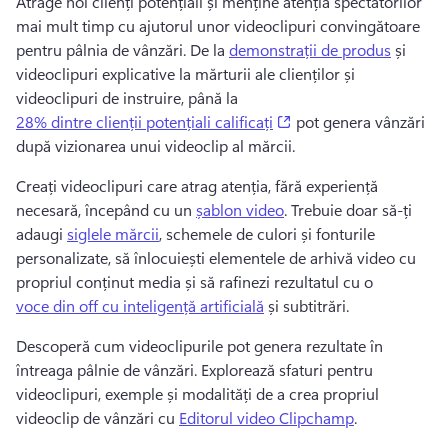
Atrage noi clienți potențiali și menține atenția spectatorilor 
mai mult timp cu ajutorul unor videoclipuri convingătoare 
pentru pâlnia de vânzări. 
De la 
demonstrații de produs
 și 
videoclipuri explicative la mărturii ale clienților și 
videoclipuri de instruire, până la 
(opens in a new tab)
28% dintre clienții potențiali calificați
 pot genera vânzări 
după vizionarea unui videoclip al mărcii. 
Creați videoclipuri care atrag atenția, fără experiență 
necesară, începând cu un 
șablon video
. 
Trebuie doar să-ți 
adaugi 
siglele mărcii
, schemele de culori și fonturile 
personalizate, să înlocuiești elementele de arhivă video cu 
propriul conținut media și să rafinezi rezultatul cu o 
voce din off cu inteligență artificială
 și subtitrări. 
Descoperă cum videoclipurile pot genera rezultate în 
întreaga pâlnie de vânzări. 
Explorează sfaturi pentru 
videoclipuri, exemple și modalități de a crea propriul 
videoclip de vânzări cu 
Editorul video Clipchamp
. 