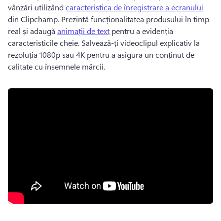
vânzări utilizând 
caracteristica de înregistrare a ecranului
din Clipchamp. 
Prezintă funcționalitatea produsului în timp 
real și adaugă 
animații de text
 pentru a evidenția 
caracteristicile cheie. 
Salvează-ți videoclipul explicativ la 
rezoluția 1080p sau 4K pentru a asigura un conținut de 
calitate cu însemnele mărcii. 