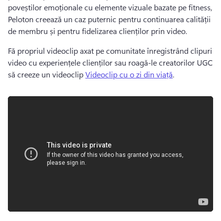
poveștilor emoționale cu elemente vizuale bazate pe fitness, 
Peloton creează un caz puternic pentru continuarea calității 
de membru și pentru fidelizarea clienților prin video. 
Fă propriul videoclip axat pe comunitate înregistrând clipuri 
video cu experiențele clienților sau roagă-le creatorilor UGC 
să creeze un videoclip 
Videoclip cu o zi din viață
. 