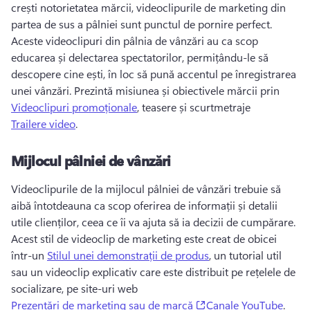
crești notorietatea mărcii, videoclipurile de marketing din 
partea de sus a pâlniei sunt punctul de pornire perfect. 
Aceste videoclipuri din pâlnia de vânzări au ca scop 
educarea și delectarea spectatorilor, permițându-le să 
descopere cine ești, în loc să pună accentul pe înregistrarea 
unei vânzări. 
Prezintă misiunea și obiectivele mărcii prin 
Videoclipuri promoționale
, teasere și scurtmetraje 
Trailere video
. 
Mijlocul pâlniei de vânzări
Videoclipurile de la mijlocul pâlniei de vânzări trebuie să 
aibă întotdeauna ca scop oferirea de informații și detalii 
utile clienților, ceea ce îi va ajuta să ia decizii de cumpărare. 
Acest stil de videoclip de marketing este creat de obicei 
într-un 
Stilul unei demonstrații de produs
, un tutorial util 
sau un videoclip explicativ care este distribuit pe rețelele de 
socializare, pe site-uri web 
(opens in a new tab)
Prezentări de marketing sau de marcă
Canale YouTube
. 