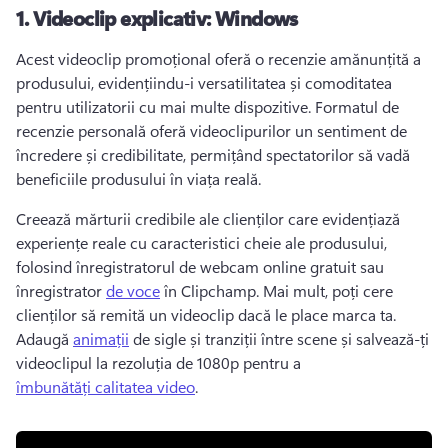
1.
Videoclip explicativ: Windows
Acest videoclip promoțional oferă o recenzie amănunțită a 
produsului, evidențiindu-i versatilitatea și comoditatea 
pentru utilizatorii cu mai multe dispozitive. 
Formatul de 
recenzie personală oferă videoclipurilor un sentiment de 
încredere și credibilitate, permițând spectatorilor să vadă 
beneficiile produsului în viața reală. 
Creează mărturii credibile ale clienților care evidențiază 
experiențe reale cu caracteristici cheie ale produsului, 
folosind înregistratorul de webcam online gratuit sau 
înregistrator 
de voce
 în Clipchamp. 
Mai mult, poți cere 
clienților să remită un videoclip dacă le place marca ta. 
Adaugă 
animații
 de sigle și tranziții între scene și salvează-ți 
videoclipul la rezoluția de 1080p pentru a 
îmbunătăți calitatea video
. 