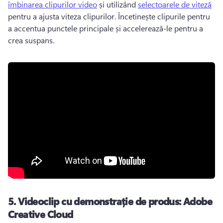
îmbinarea clipurilor video
 și utilizând 
selectoarele de viteză
pentru a ajusta viteza clipurilor. 
Încetinește clipurile pentru 
a accentua punctele principale și accelerează-le pentru a 
crea suspans. 
5.
Videoclip cu demonstrație de produs: Adobe
Creative Cloud