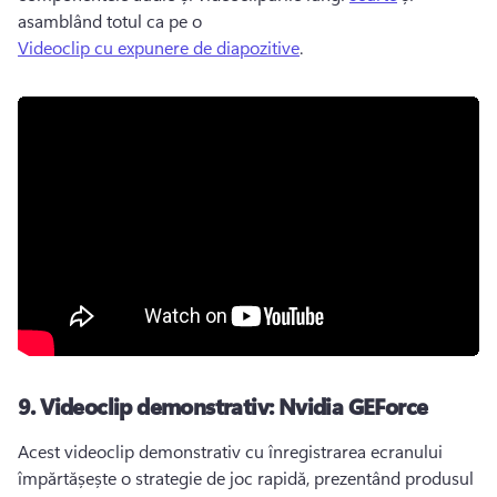
asamblând totul ca pe o 
Videoclip cu expunere de diapozitive
. 
9.
Videoclip demonstrativ: Nvidia GEForce
Acest videoclip demonstrativ cu înregistrarea ecranului 
împărtășește o strategie de joc rapidă, prezentând produsul 