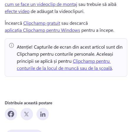
cum se face un videoclip de montaj
 sau trebuie să aibă 
efecte video
 de adăugat la videoclipuri.
Încearcă 
Clipchamp gratuit
 sau descarcă 
aplicația Clipchamp pentru Windows
 pentru a începe. 
Atenție! Capturile de ecran din acest articol sunt din 
Clipchamp pentru conturile personale. Aceleași 
principii se aplică și pentru 
Clipchamp pentru 
conturile de la locul de muncă sau de la școală
. 
Distribuie această postare