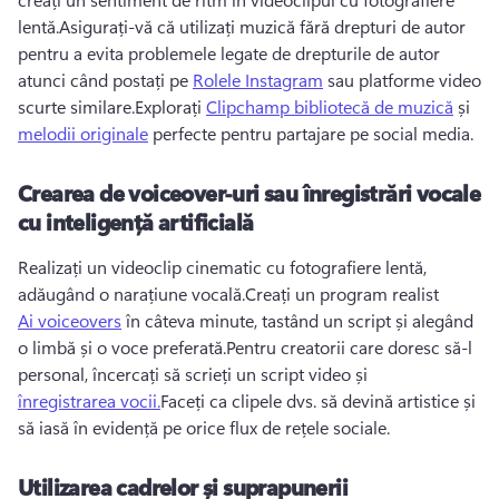
lentă.Asigurați-vă că utilizați muzică fără drepturi de autor 
pentru a evita problemele legate de drepturile de autor 
atunci când postați pe 
Rolele Instagram
 sau platforme video 
scurte similare.Explorați 
Clipchamp bibliotecă de muzică
 și 
melodii originale
 perfecte pentru partajare pe social media.
Crearea de voiceover-uri sau înregistrări vocale
cu inteligență artificială
Realizați un videoclip cinematic cu fotografiere lentă, 
adăugând o narațiune vocală.Creați un program realist 
Ai voiceovers
 în câteva minute, tastând un script și alegând 
o limbă și o voce preferată.Pentru creatorii care doresc să-l 
personal, încercați să scrieți un script video și 
înregistrarea vocii.
Faceți ca clipele dvs. să devină artistice și 
să iasă în evidență pe orice flux de rețele sociale.
Utilizarea cadrelor și suprapunerii