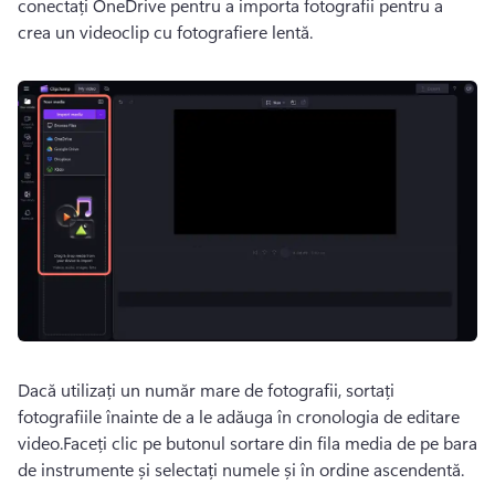
conectați OneDrive pentru a importa fotografii pentru a 
crea un videoclip cu fotografiere lentă.
Dacă utilizați un număr mare de fotografii, sortați 
fotografiile înainte de a le adăuga în cronologia de editare 
video.Faceți clic pe butonul sortare din fila media de pe bara 
de instrumente și selectați numele și în ordine ascendentă.