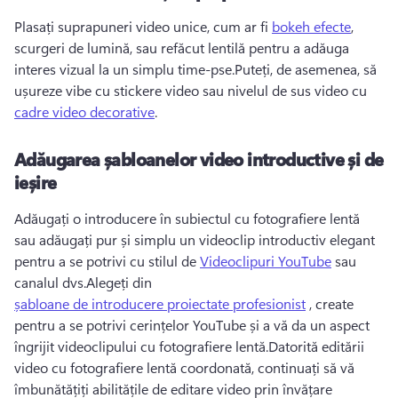
Plasați suprapuneri video unice, cum ar fi 
bokeh efecte
, 
scurgeri de lumină, sau refăcut lentilă pentru a adăuga 
interes vizual la un simplu time-pse.Puteți, de asemenea, să 
ușureze vibe cu stickere video sau nivelul de sus video cu 
cadre video decorative
.
Adăugarea șabloanelor video introductive și de
ieșire
Adăugați o introducere în subiectul cu fotografiere lentă 
sau adăugați pur și simplu un videoclip introductiv elegant 
pentru a se potrivi cu stilul de 
Videoclipuri YouTube
 sau 
canalul dvs.Alegeți din 
șabloane de introducere proiectate profesionist
 , create 
pentru a se potrivi cerințelor YouTube și a vă da un aspect 
îngrijit videoclipului cu fotografiere lentă.Datorită editării 
video cu fotografiere lentă coordonată, continuați să vă 
îmbunătățiți abilitățile de editare video prin învățare 