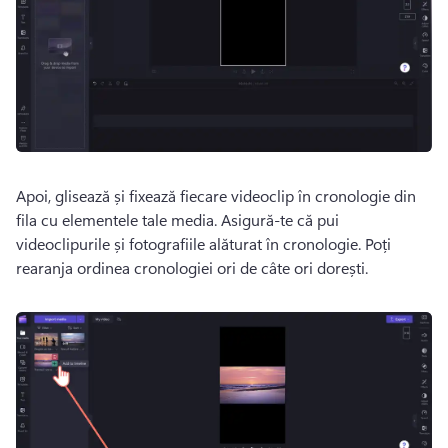
Apoi, glisează și fixează fiecare videoclip în cronologie din 
fila cu elementele tale media. 
Asigură-te că pui 
videoclipurile și fotografiile alăturat în cronologie. 
Poți 
rearanja ordinea cronologiei ori de câte ori dorești. 