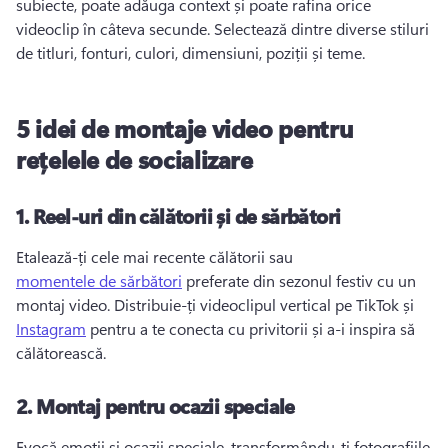
subiecte, poate adăuga context și poate rafina orice 
videoclip în câteva secunde. 
Selectează dintre diverse stiluri 
de titluri, fonturi, culori, dimensiuni, poziții și teme. 
5 idei de montaje video pentru
rețelele de socializare
1.
Reel-uri din călătorii și de sărbători
Etalează-ți cele mai recente călătorii sau 
momentele de sărbători
 preferate din sezonul festiv cu un 
montaj video. 
Distribuie-ți videoclipul vertical pe TikTok și 
Instagram
 pentru a te conecta cu privitorii și a-i inspira să 
călătorească. 
2.
Montaj pentru ocazii speciale
Evocă emoții și ocazii speciale, transformându-ți fotografiile 