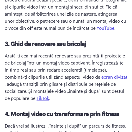
și clipurile video într-un montaj sincer, din suflet. 
Fie că 
amintești de sărbătorirea unei zile de naștere, atingerea 
unor obiective, o petrecere sau o nuntă, un montaj video cu 
o voce din off este numai bun de încărcat pe 
YouTube
. 
3.
Ghid de renovare sau bricolaj
Arată-ți cea mai recentă renovare sau prezintă-ți proiectele 
de bricolaj într-un montaj video captivant. 
Înregistrează-te 
în timp real sau prin redare accelerată (timelapse), 
combină-ți clipurile utilizând aspectul video de 
ecran divizat
, adaugă tranziții prin glisare și distribuie pe rețelele de 
socializare. 
Și montajele video „înainte și după” sunt destul 
de populare pe 
TikTok
. 
4.
Montaj video cu transformare prin fitness
Dacă vrei să ilustrezi „înainte și după” un parcurs de fitness, 