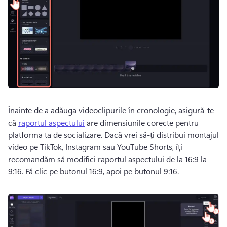
Înainte de a adăuga videoclipurile în cronologie, asigură-te 
că 
raportul aspectului
 are dimensiunile corecte pentru 
platforma ta de socializare. 
Dacă vrei să-ți distribui montajul 
video pe TikTok, Instagram sau YouTube Shorts, îți 
recomandăm să modifici raportul aspectului de la 16:9 la 
9:16. 
Fă clic pe butonul 16:9, apoi pe butonul 9:16. 