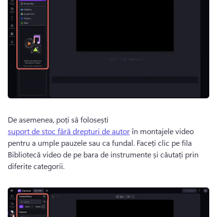
De asemenea, poți să folosești 
suport de stoc fără drepturi de autor
 în montajele video 
pentru a umple pauzele sau ca fundal. 
Faceți clic pe fila 
Bibliotecă video de pe bara de instrumente și căutați prin 
diferite categorii. 