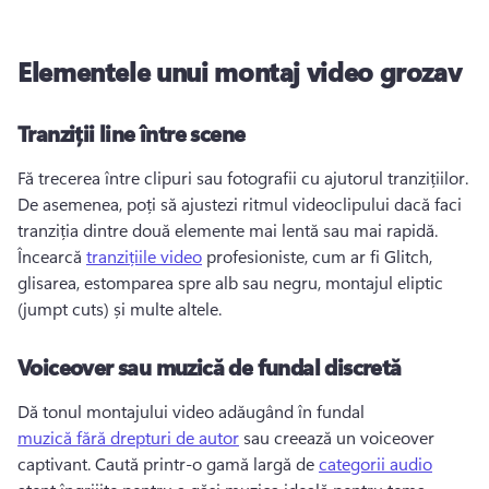
Elementele unui montaj video grozav
Tranziții line între scene
Fă trecerea între clipuri sau fotografii cu ajutorul tranzițiilor. 
De asemenea, poți să ajustezi ritmul videoclipului dacă faci 
tranziția dintre două elemente mai lentă sau mai rapidă. 
Încearcă 
tranzițiile video
 profesioniste, cum ar fi Glitch, 
glisarea, estomparea spre alb sau negru, montajul eliptic 
(jumpt cuts) și multe altele. 
Voiceover sau muzică de fundal discretă
Dă tonul montajului video adăugând în fundal 
muzică fără drepturi de autor
 sau creează un voiceover 
captivant. 
Caută printr-o gamă largă de 
categorii audio