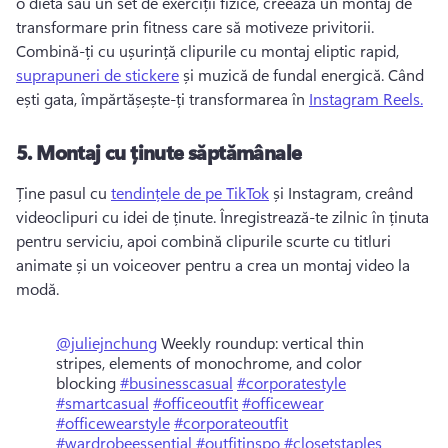
o dietă sau un set de exerciții fizice, creează un montaj de 
transformare prin fitness care să motiveze privitorii. 
Combină-ți cu ușurință clipurile cu montaj eliptic rapid, 
suprapuneri de stickere
 și muzică de fundal energică. 
Când 
ești gata, împărtășește-ți transformarea în 
Instagram Reels.
5.
Montaj cu ținute săptămânale
Ține pasul cu 
tendințele de pe TikTok
 și Instagram, creând 
videoclipuri cu idei de ținute. 
Înregistrează-te zilnic în ținuta 
pentru serviciu, apoi combină clipurile scurte cu titluri 
animate și un voiceover pentru a crea un montaj video la 
modă. 
@juliejnchung
Weekly roundup: vertical thin
stripes, elements of monochrome, and color
blocking
#businesscasual
#corporatestyle
#smartcasual
#officeoutfit
#officewear
#officewearstyle
#corporateoutfit
#wardrobeessential
#outfitinspo
#closetstaples