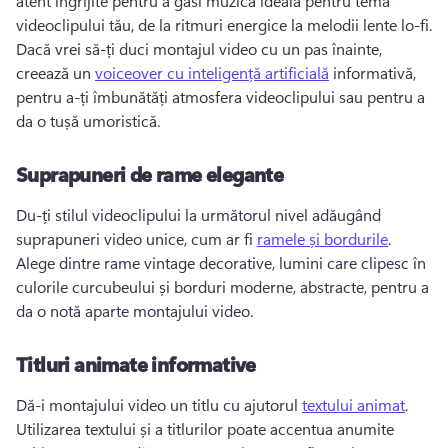
atent îngrijite pentru a găsi muzica ideală pentru tema 
videoclipului tău, de la ritmuri energice la melodii lente lo-fi. 
Dacă vrei să-ți duci montajul video cu un pas înainte, 
creează un 
voiceover cu inteligență artificială
 informativă, 
pentru a-ți îmbunătăți atmosfera videoclipului sau pentru a 
da o tușă umoristică. 
Suprapuneri de rame elegante
Du-ți stilul videoclipului la următorul nivel adăugând 
suprapuneri video unice, cum ar fi 
ramele și bordurile
. 
Alege dintre rame vintage decorative, lumini care clipesc în 
culorile curcubeului și borduri moderne, abstracte, pentru a 
da o notă aparte montajului video. 
Titluri animate informative
Dă-i montajului video un titlu cu ajutorul 
textului animat
. 
Utilizarea textului și a titlurilor poate accentua anumite 