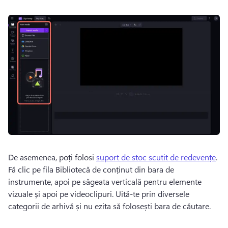
De asemenea, poți folosi 
suport de stoc scutit de redevențe
. 
Fă clic pe fila Bibliotecă de conținut din bara de 
instrumente, apoi pe săgeata verticală pentru elemente 
vizuale și apoi pe videoclipuri. Uită-te prin diversele 
categorii de arhivă și nu ezita să folosești bara de căutare. 