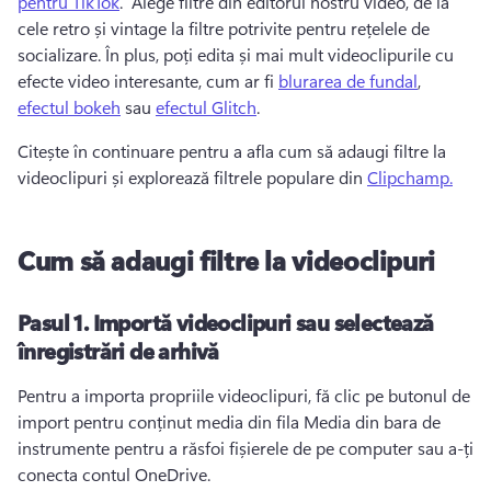
pentru TikTok
.  Alege filtre din editorul nostru video, de la 
cele retro și vintage la filtre potrivite pentru rețelele de 
socializare. În plus, poți edita și mai mult videoclipurile cu 
efecte video interesante, cum ar fi 
blurarea de fundal
, 
efectul bokeh
 sau 
efectul Glitch
. 
Citește în continuare pentru a afla cum să adaugi filtre la 
videoclipuri și explorează filtrele populare din 
Clipchamp.
Cum să adaugi filtre la videoclipuri
Pasul 1. Importă videoclipuri sau selectează
înregistrări de arhivă
Pentru a importa propriile videoclipuri, fă clic pe butonul de 
import pentru conținut media din fila Media din bara de 
instrumente pentru a răsfoi fișierele de pe computer sau a-ți 
conecta contul OneDrive. 