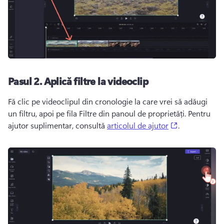
Pasul 2. Aplică filtre la videoclip
Fă clic pe videoclipul din cronologie la care vrei să adăugi 
un filtru, apoi pe fila Filtre din panoul de proprietăți. Pentru 
(opens in a n
ajutor suplimentar, consultă 
articolul de ajutor
. 