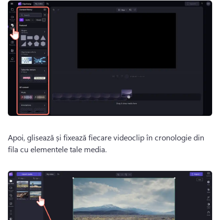
Apoi, glisează și fixează fiecare videoclip în cronologie din 
fila cu elementele tale media. 