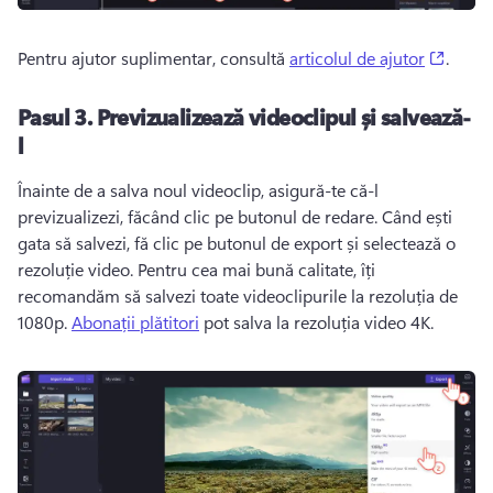
(opens
Pentru ajutor suplimentar, consultă 
articolul de ajutor
. 
Pasul 3. Previzualizează videoclipul și salvează-
l
Înainte de a salva noul videoclip, asigură-te că-l 
previzualizezi, făcând clic pe butonul de redare. Când ești 
gata să salvezi, fă clic pe butonul de export și selectează o 
rezoluție video. Pentru cea mai bună calitate, îți 
recomandăm să salvezi toate videoclipurile la rezoluția de 
1080p. 
Abonații plătitori
 pot salva la rezoluția video 4K. 