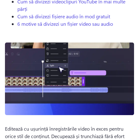
Cum să divizezi videoclipuri YouTube în mai multe
părți
Cum să divizezi fișiere audio în mod gratuit
6 motive să divizezi un fișier video sau audio
Editează cu ușurință înregistrările video în exces pentru 
orice stil de conținut. 
Decupează și trunchiază fără efort 