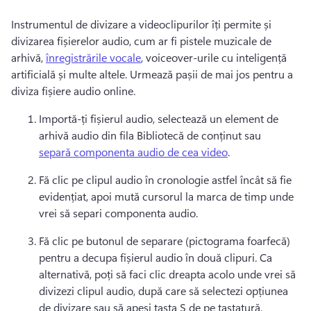
Instrumentul de divizare a videoclipurilor îți permite și 
divizarea fișierelor audio, cum ar fi pistele muzicale de 
arhivă, 
înregistrările vocale
, voiceover-urile cu inteligență 
artificială și multe altele. 
Urmează pașii de mai jos pentru a 
diviza fișiere audio online. 
Importă-ți fișierul audio, selectează un element de 
arhivă audio din fila Bibliotecă de conținut sau 
separă componenta audio de cea video
. 
Fă clic pe clipul audio în cronologie astfel încât să fie 
evidențiat, apoi mută cursorul la marca de timp unde 
vrei să separi componenta audio. 
Fă clic pe butonul de separare (pictograma foarfecă) 
pentru a decupa fișierul audio în două clipuri. 
Ca 
alternativă, poți să faci clic dreapta acolo unde vrei să 
divizezi clipul audio, după care să selectezi opțiunea 
de divizare sau să apeși tasta S de pe tastatură. 