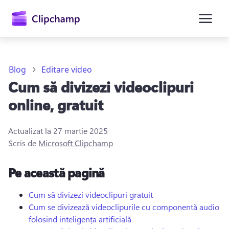
conținutul
principal
Blog
Editare video
Cum să divizezi videoclipuri
online, gratuit
Actualizat la
27 martie 2025
Scris de
Microsoft Clipchamp
Conectați-vă
Pe această pagină
Încercați gratuit
Cum să divizezi videoclipuri gratuit
Cum se divizează videoclipurile cu componentă audio
folosind inteligența artificială