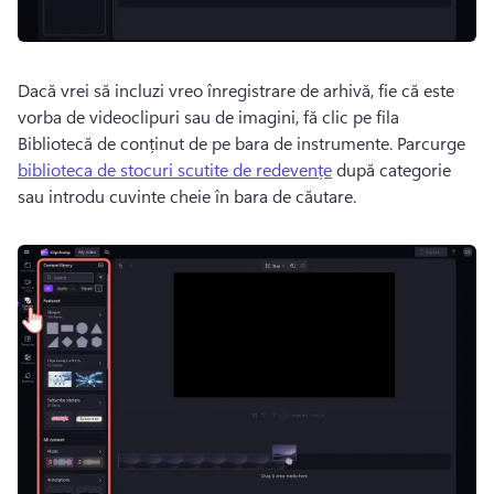
Dacă vrei să incluzi vreo înregistrare de arhivă, fie că este 
vorba de videoclipuri sau de imagini, fă clic pe fila 
Bibliotecă de conținut de pe bara de instrumente. 
Parcurge 
biblioteca de stocuri scutite de redevențe
 după categorie 
sau introdu cuvinte cheie în bara de căutare. 