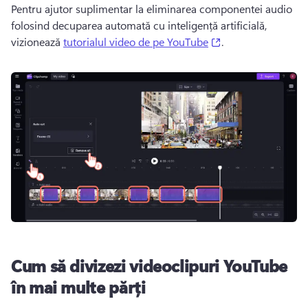
Pentru ajutor suplimentar la eliminarea componentei audio 
folosind decuparea automată cu inteligență artificială, 
(opens in a new ta
vizionează 
tutorialul video de pe YouTube
. 
Cum să divizezi videoclipuri YouTube
în mai multe părți