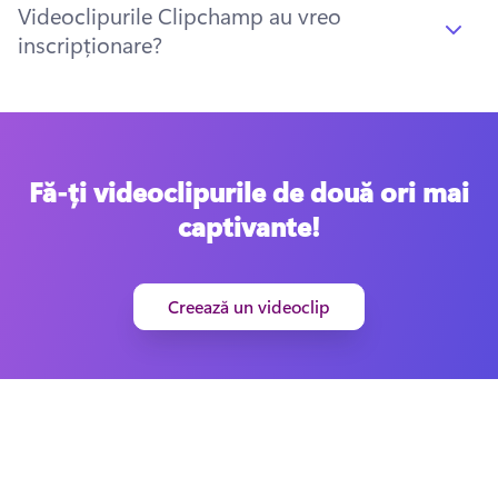
Videoclipurile Clipchamp au vreo
inscripționare?
Fă-ți videoclipurile de două ori mai
captivante!
Creează un videoclip