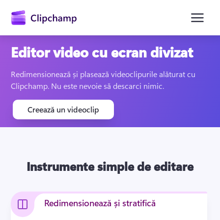
conținutul
principal
Editor video cu ecran divizat
Redimensionează și plasează videoclipurile alăturat cu 
Clipchamp. Nu este nevoie să descarci nimic.
Creează un videoclip
Conectați-vă
Instrumente simple de editare
Încercați gratuit
Redimensionează și stratifică