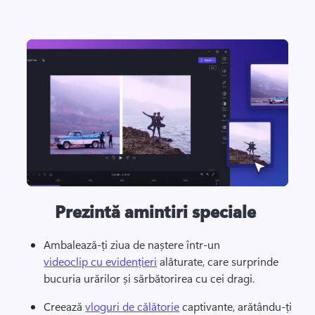
Prezintă amintiri speciale
Ambalează-ți ziua de naștere într-un 
videoclip cu evidențieri
 alăturate, care surprinde 
bucuria urărilor și sărbătorirea cu cei dragi.
Creează 
vloguri de călătorie
 captivante, arătându-ți 