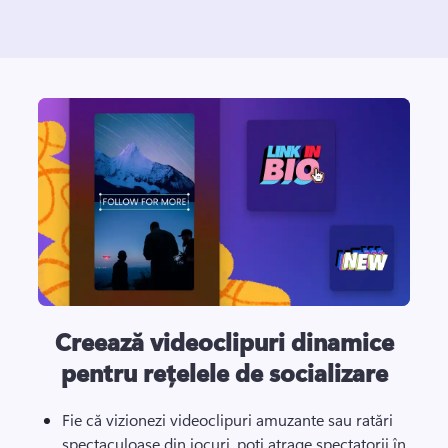
Creează videoclipuri dinamice
pentru rețelele de socializare
Fie că vizionezi videoclipuri amuzante sau ratări 
spectaculoase din jocuri, poți atrage spectatorii în 