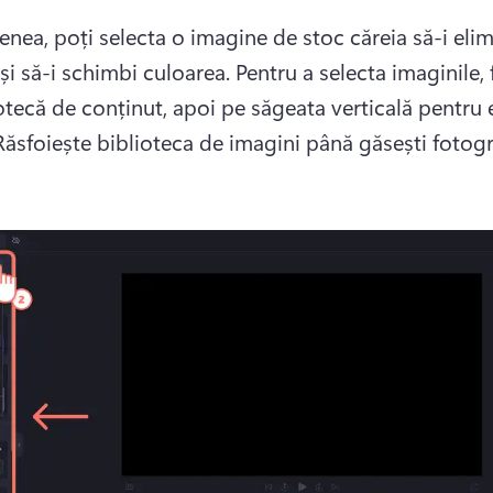
nea, poți selecta o imagine de stoc căreia să-i elimi
și să-i schimbi culoarea. 
Pentru a selecta imaginile, f
iotecă de conținut, apoi pe săgeata verticală pentru 
Răsfoiește biblioteca de imagini până găsești fotogra