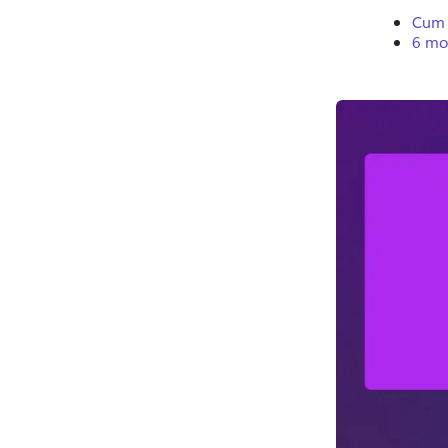
Cum 
6 mot