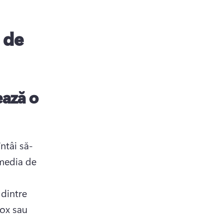
 de
ează o
ntâi să-
media de 
dintre 
ox sau 