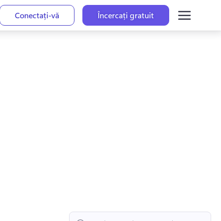
Conectați-vă
Încercați gratuit