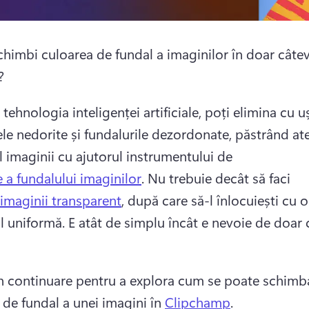
schimbi culoarea de fundal a imaginilor în doar câtev
? 
tehnologia inteligenței artificiale, poți elimina cu uș
le nedorite și fundalurile dezordonate, păstrând ate
l imaginii cu ajutorul instrumentului de 
e a fundalului imaginilor
. 
Nu trebuie decât să faci 
 imaginii transparent
, după care să-l înlocuiești cu o
l uniformă. 
E atât de simplu încât e nevoie de doar 
în continuare pentru a explora cum se poate schimba
 de fundal a unei imagini în 
Clipchamp
. 