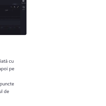
iată cu 
apoi pe 
 puncte 
l de 