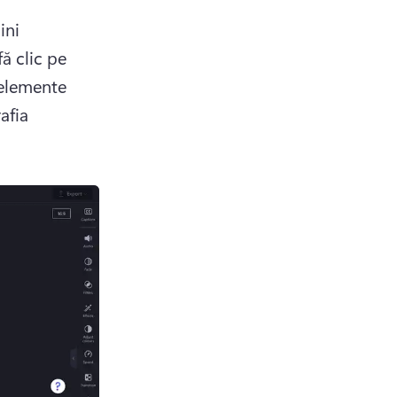
ni 
ă clic pe 
elemente 
fia 