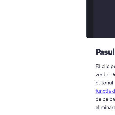
Pasul
Fă clic p
verde. 
Du
butonul 
funcția 
de pe ba
eliminare