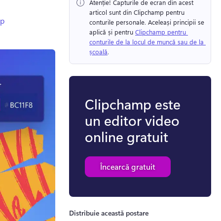
Atenție! Capturile de ecran din acest 
articol sunt din Clipchamp pentru 
ip
conturile personale. Aceleași principii se 
aplică și pentru 
Clipchamp pentru 
conturile de la locul de muncă sau de la 
școală
. 
Clipchamp este
un editor video
online gratuit
Încearcă gratuit
Distribuie această postare