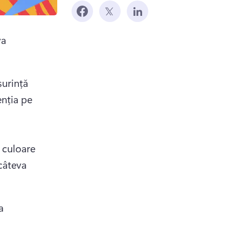
a 
urință 
nția pe 
 culoare 
câteva 
 