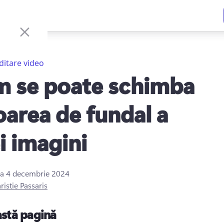
ditare video
 se poate schimba
oarea de fundal a
i imagini
la
4 decembrie 2024
ristie Passaris
astă pagină