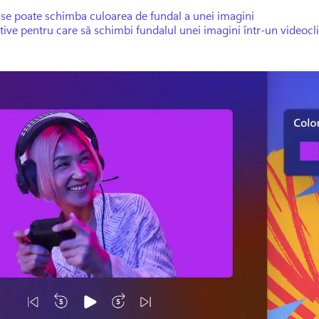
se poate schimba culoarea de fundal a unei imagini
ive pentru care să schimbi fundalul unei imagini într-un videocl