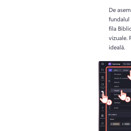
De aseme
fundalul 
fila Bibl
vizuale. 
ideală. 