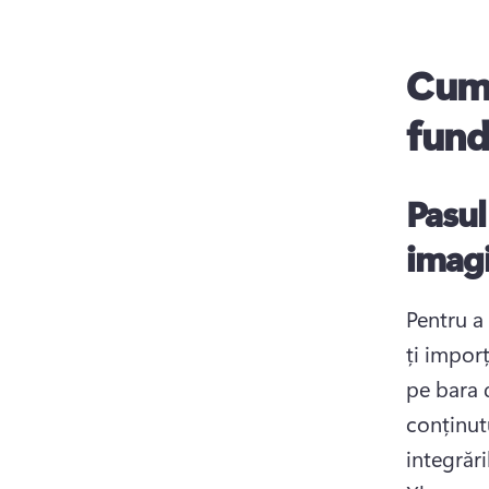
Cum 
fund
Pasul
imagi
Pentru a
ți impor
pe bara 
conținutu
integrăr