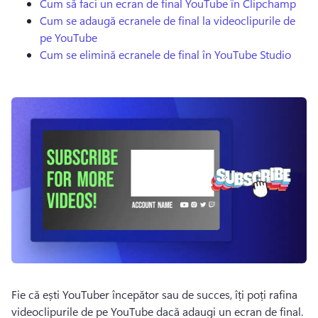
Cum să faci un ecran de final YouTube în Clipchamp
Cum se adaugă ecranele de final la videoclipurile de
pe YouTube
Cum se elimină ecranele de final în YouTube Studio
Fie că ești YouTuber începător sau de succes, îți poți rafina 
videoclipurile de pe YouTube dacă adaugi un ecran de final. 