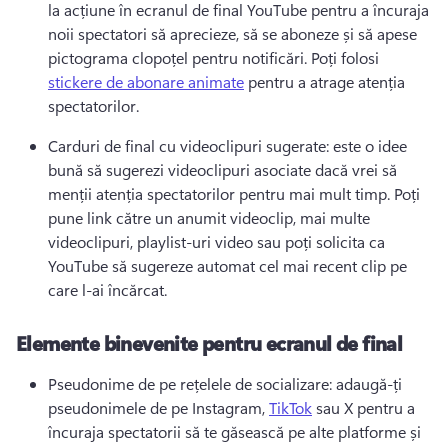
la acțiune în ecranul de final YouTube pentru a încuraja 
noii spectatori să aprecieze, să se aboneze și să apese 
pictograma clopoțel pentru notificări. 
Poți folosi 
stickere de abonare animate
 pentru a atrage atenția 
spectatorilor. 
Carduri de final cu videoclipuri sugerate: este o idee 
bună să sugerezi videoclipuri asociate dacă vrei să 
menții atenția spectatorilor pentru mai mult timp. 
Poți 
pune link către un anumit videoclip, mai multe 
videoclipuri, playlist-uri video sau poți solicita ca 
YouTube să sugereze automat cel mai recent clip pe 
care l-ai încărcat.
Elemente binevenite pentru ecranul de final
Pseudonime de pe rețelele de socializare: adaugă-ți 
pseudonimele de pe Instagram, 
TikTok
 sau X pentru a 
încuraja spectatorii să te găsească pe alte platforme și 