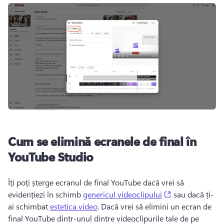
Cum se elimină ecranele de final în
YouTube Studio
Îți poți șterge ecranul de final YouTube dacă vrei să 
(opens in a new
evidențiezi în schimb 
genericul videoclipului
 sau dacă ți-
ai schimbat 
estetica video
. 
Dacă vrei să elimini un ecran de 
final YouTube dintr-unul dintre videoclipurile tale de pe 