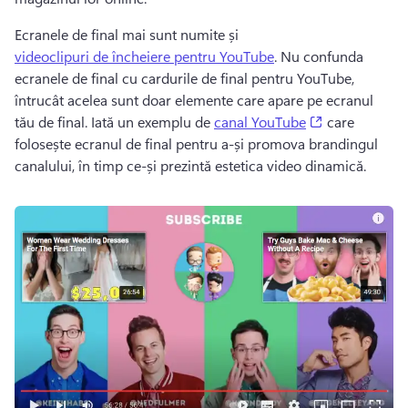
Ecranele de final mai sunt numite și 
videoclipuri de încheiere pentru YouTube
. 
Nu confunda 
ecranele de final cu cardurile de final pentru YouTube, 
întrucât acelea sunt doar elemente care apare pe ecranul 
(opens in a n
tău de final. 
Iată un exemplu de 
canal YouTube
 care 
folosește ecranul de final pentru a-și promova brandingul 
canalului, în timp ce-și prezintă estetica video dinamică. 