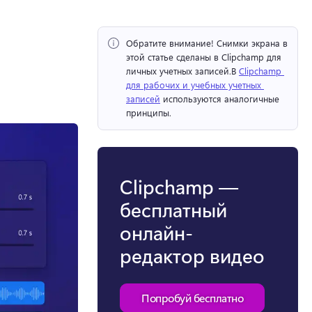
Обратите внимание!
 Снимки экрана в 
этой статье сделаны в Clipchamp для 
личных учетных записей.
В 
Clipchamp 
для рабочих и учебных учетных 
записей
 используются аналогичные 
принципы. 
Clipchamp —
бесплатный
онлайн-
редактор видео
Попробуй бесплатно