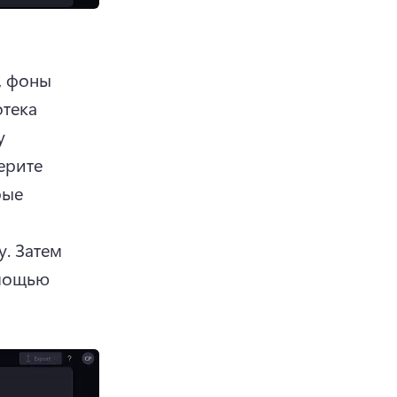
, фоны 
тека 
 
рите 
ые 
. 
Затем 
мощью 