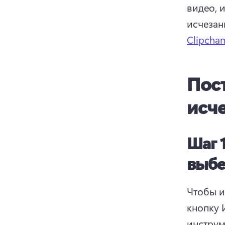
видео, 
исчезан
Clipcha
Пос
исч
Шаг 
выбе
Чтобы и
кнопку 
инструм