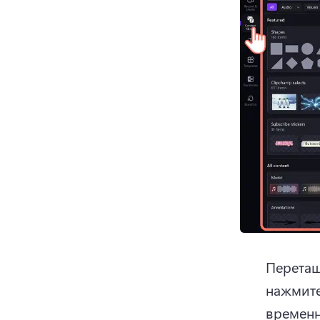
Перетащ
нажмите
временн