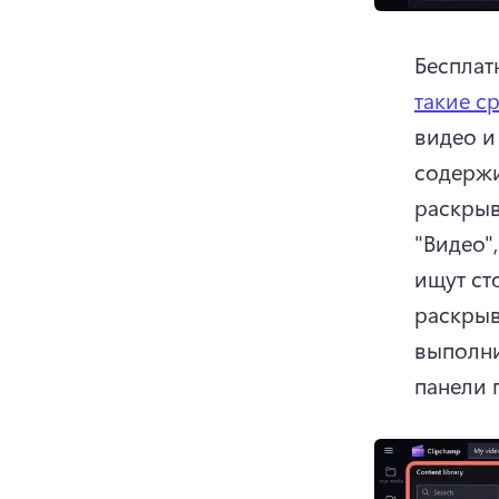
Бесплат
такие с
видео и
содержи
раскрыв
"Видео"
ищут ст
раскрыв
выполни
панели 