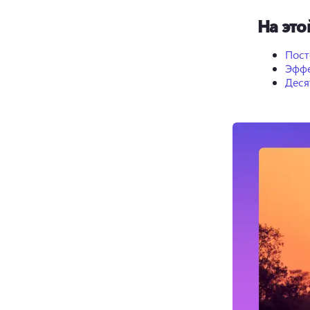
На это
Пост
Эффе
Деся