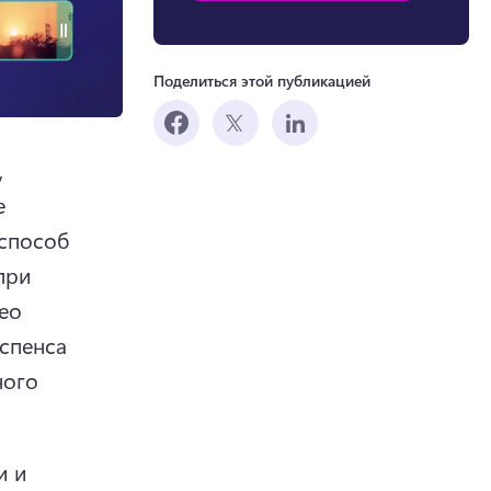
Поделиться этой публикацией
 
 
способ 
ри 
о 
спенса 
ого 
 и 