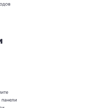
одов 
и
ите 
 панели 
и 