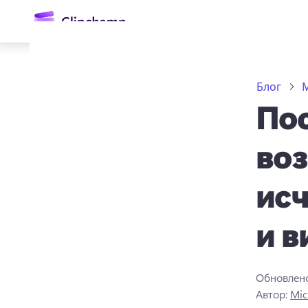
основному
содержимому
Блог
М
По
воз
исч
Войти
и в
Попробовать бесплатно
Обновлен
Автор:
Mic