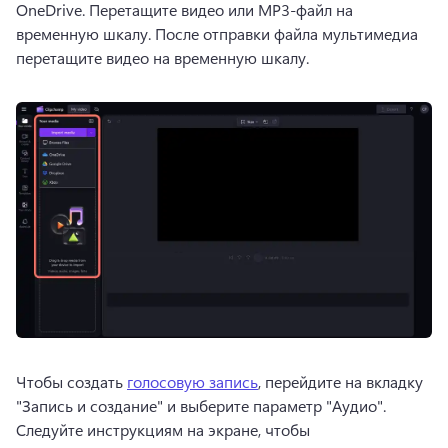
OneDrive. 
Перетащите видео или MP3-файл на 
временную шкалу. 
После отправки файла мультимедиа 
перетащите видео на временную шкалу.
Чтобы создать 
голосовую запись
, перейдите на вкладку 
"Запись и создание" и выберите параметр "Аудио". 
Следуйте инструкциям на экране, чтобы 