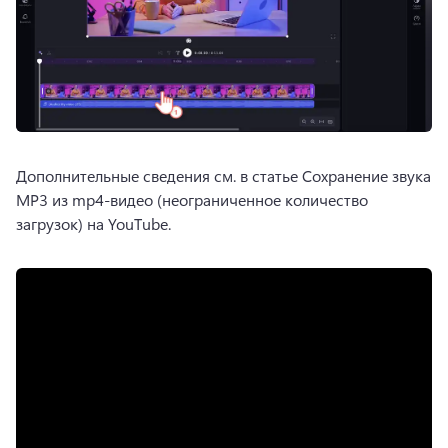
Дополнительные сведения см. в статье Сохранение звука 
MP3 из mp4-видео (неограниченное количество 
загрузок) на YouTube.