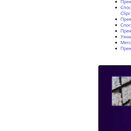
Преи
Спос
Clip
Преи
Спос
Преи
Узна
Мето
Преи