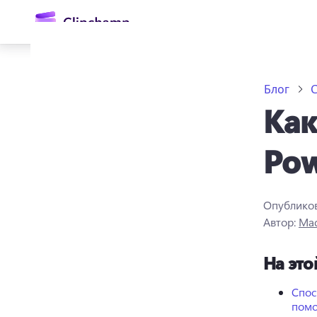
основному
содержимому
Блог
С
Как
Pow
Опублико
Войти
Автор:
Mad
Попробовать бесплатно
На это
Спос
пом