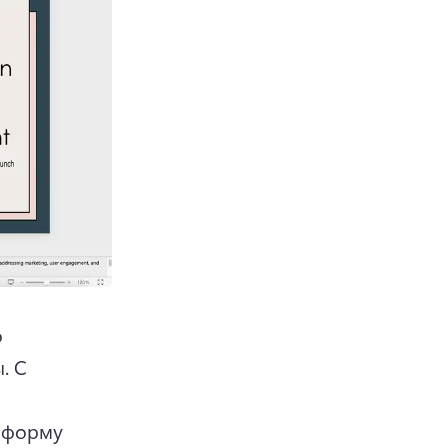
 
. 
С 
 форму 