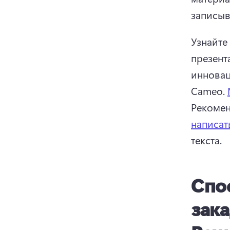
записыв
Узнайте
презент
инновац
Cameo. 
Рекомен
написат
текста. 
Спос
зак