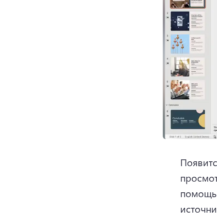
Появитс
просмот
помощью
источни