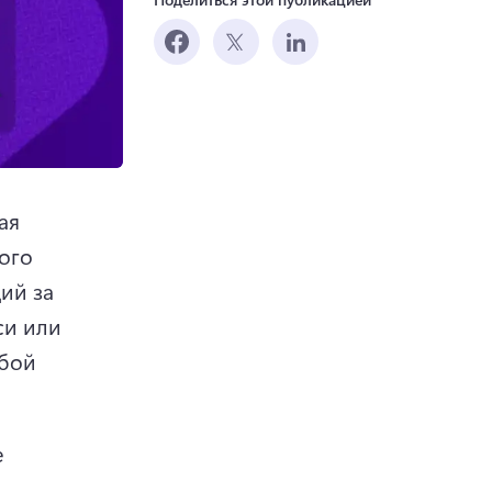
я 
го 
й за 
и или 
бой 
 