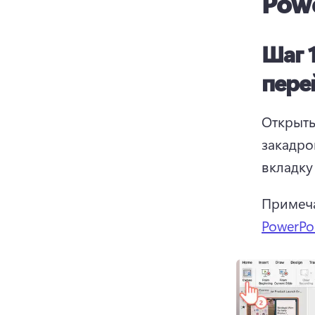
Pow
Шаг 
пере
Открыть
закадро
вкладку
Примеча
PowerPo