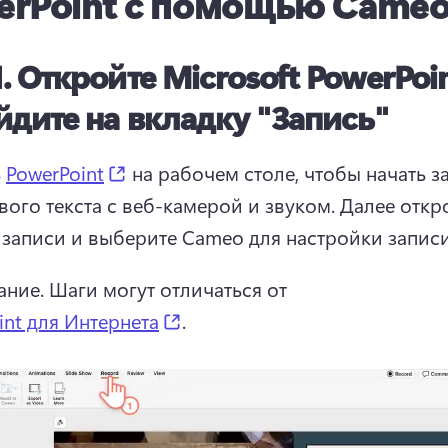
erPoint с помощью Came
1.
Откройте Microsoft PowerPoin
йдите на вкладку "Запись"
(opens in a new tab)
 
PowerPoint
 на рабочем столе, чтобы начать за
вого текста с веб-камерой и звуком. 
Далее откро
 записи и выберите Cameo для настройки записи
ние. Шаги могут отличаться от 
(opens in a new tab)
int для Интернета
. 