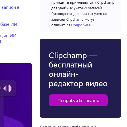
принципы применяются к Clipchamp 
 записи в
для учебных учетных записей. 
Руководства для личных учетных 
записей Clipchamp могут 
 базе ИИ
отличаться.
Подробнее
. 
мощью ИИ
t
Clipchamp —
бесплатный
онлайн-
редактор видео
Попробуй бесплатно
Поделиться этой публикацией