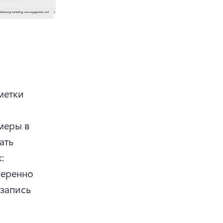
етки 
еры в 
ть 
 
еренно 
запись 