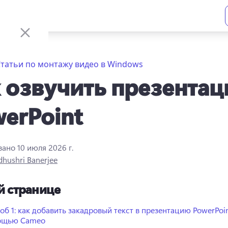
татьи по монтажу видео в Windows
 озвучить презента
erPoint
вано
10 июля 2026 г.
hushri Banerjee
й странице
об 1: как добавить закадровый текст в презентацию PowerPoin
ощью Cameo