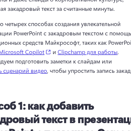
ая закадровый текст за считанные минуты. 
 о четырех способах создания увлекательной 
ации PowerPoint с закадровым текстом с помощь
ионных средств Майкрософт, таких как PowerPoi
(opens in a new tab)
Microsoft Copilot
 и 
Clipchamp для работы
. 
дуем подготовить заметки к слайдам или 
ь сценарий видео
, чтобы упростить запись закад
об 1: как добавить
адровый текст в презента