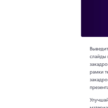
Выведит
слайды 
закадров
рамки т
закадро
презент
Улучшай
материа