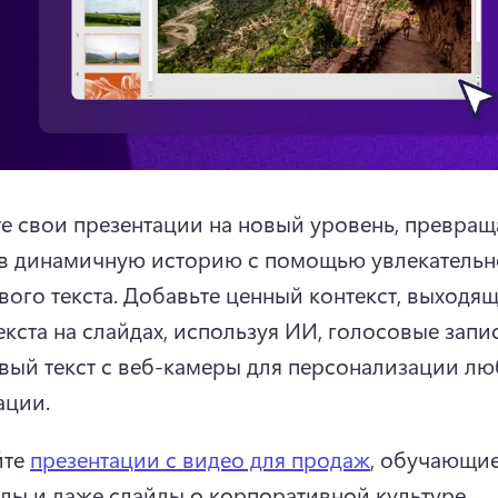
е свои презентации на новый уровень, превраща
в динамичную историю с помощью увлекательно
ого текста. 
Добавьте ценный контекст, выходящи
екста на слайдах, используя ИИ, голосовые запис
вый текст с веб-камеры для персонализации лю
ации. 
те 
презентации с видео для продаж
, обучающие
лы и даже слайды о корпоративной культуре, 