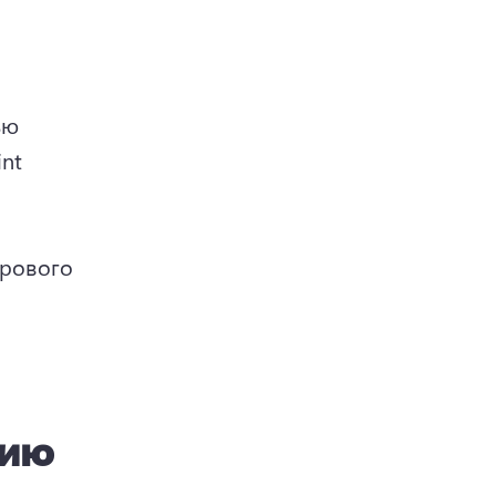
ю 
nt 
рового 
цию