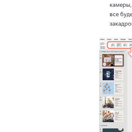
камеры,
все буде
закадров