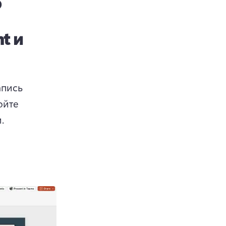
o
t и
пись 
йте 
. 