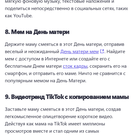
мягкую фоновую музыку, текстовые наложения и 
поделиться непосредственно в социальных сетях, таких 
как YouTube. 
8.
Мем на День матери
Держите маму смеяться в этот День матери, отправив 
(opens in a ne
веселый и неожиданный 
День матери мем
. 
Найдите 
мем с доступом в Интернете или создайте его с 
бесплатным Днем матери 
сток кадры
, сохранить его на 
смартфон, и отправить его маме. 
Ничто не сравнится с 
популярным мемом на День Матери. 
9.
Видеотренд TikTok с копированием мамы
Заставьте маму смеяться в этот День матери, создав 
легкомысленное олицетворение короткое видео. 
Действуя как мама на TikTok имеет миллионы 
просмотров вместе и стал одним из самых 