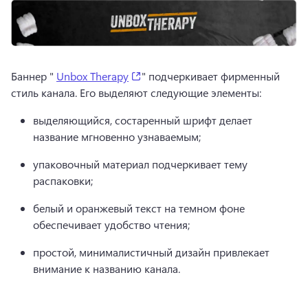
(opens in a new tab)
Баннер " 
Unbox Therapy
" подчеркивает фирменный 
стиль канала. 
Его выделяют следующие элементы:
выделяющийся, состаренный шрифт делает 
название мгновенно узнаваемым;
упаковочный материал подчеркивает тему 
распаковки;
белый и оранжевый текст на темном фоне 
обеспечивает удобство чтения;
простой, минималистичный дизайн привлекает 
внимание к названию канала.