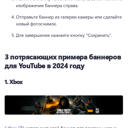
изображение баннера справа.
Отправьте баннер из галереи камеры или сделайте 
новый фотоснимок.
Для завершения нажмите кнопку "Сохранить".
3 потрясающих примера баннеров
для YouTube в 2024 году
1.
Xbox
(opens in a new tab)
" 
Xbox
" использует свой баннер для рекламы новых 