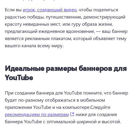
Если вы 
игрок, создающий видео
, чтобы поделиться 
радостью победы, путешественник, демонстрирующий 
красоту невиданных мест, или гуру образа жизни, 
предлагающий ежедневное вдохновение, — ваш баннер 
является рекламным плакатом, который объявляет тему 
вашего канала всему миру. 
Идеальные размеры баннеров для
YouTube
При создании баннера для YouTube помните, что баннер 
будет по-разному отображаться в мобильном 
приложении YouTube и на компьютере.
Следуйте 
(opens in a new tab)
рекомендациям по размерам
 ниже для создания 
баннера YouTube с оптимальной шириной и высотой. 