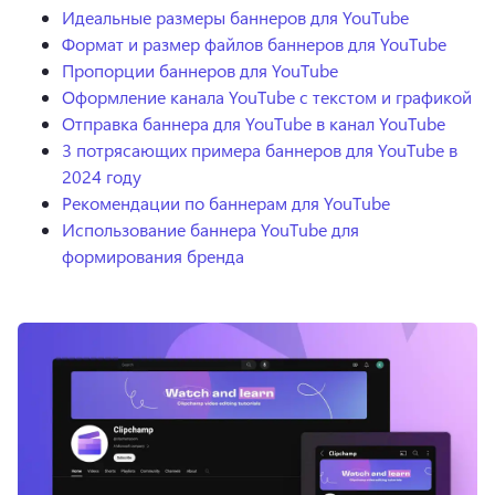
Идеальные размеры баннеров для YouTube
Формат и размер файлов баннеров для YouTube
Пропорции баннеров для YouTube
Оформление канала YouTube с текстом и графикой
Отправка баннера для YouTube в канал YouTube
3 потрясающих примера баннеров для YouTube в
2024 году
Рекомендации по баннерам для YouTube
Использование баннера YouTube для
формирования бренда