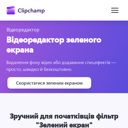
основного
вмісту
Відеоредактор
Відеоредактор зеленого
екрана
Видалення фону відео або додавання спецефектів — 
просто, швидко й безкоштовно.
Скористатися зеленим екраном
Увійти
Спробувати безкоштовно
Зручний для початківців фільтр
"Зелений екран"