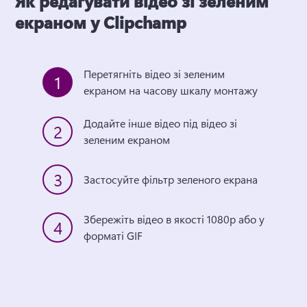
Як редагувати відео зі зеленим
екраном у Clipchamp
Перетягніть відео зі зеленим 
1
екраном на часову шкалу монтажу
Додайте інше відео під відео зі 
2
зеленим екраном
3
Застосуйте фільтр зеленого екрана
Збережіть відео в якості 1080p або у 
4
форматі GIF