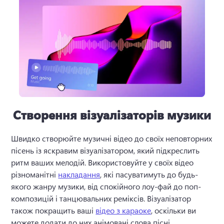
Створення візуалізаторів музики
Швидко створюйте музичні відео до своїх неповторних 
пісень із яскравим візуалізатором, який підкреслить 
ритм ваших мелодій. 
Використовуйте у своїх відео 
різноманітні 
накладання
, які пасуватимуть до будь-
якого жанру музики, від спокійного лоу-фай до поп-
композицій і танцювальних реміксів. 
Візуалізатор 
також покращить ваші 
відео з караоке
, оскільки ви 
можете додати до них анімовані слова пісні. 