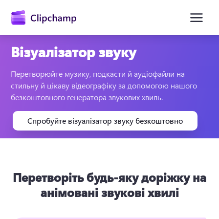
основного
вмісту
Візуалізатор звуку
Перетворюйте музику, подкасти й аудіофайли на 
стильну й цікаву відеографіку за допомогою нашого 
безкоштовного генератора звукових хвиль.
Спробуйте візуалізатор звуку безкоштовно
Увійти
Спробувати безкоштовно
Перетворіть будь-яку доріжку на
анімовані звукові хвилі