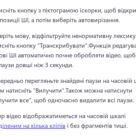
исніть кнопку з піктограмою іскорки, щоб відкри
позиції ШІ, а потім виберіть автовирізання.
еріть мову, відфільтруйте ненормативну лексику, 
исніть кнопку "Транскрибувати".
Функція редагува
ові ШІ автоматично почне обробляти відео, щоб 
 паузи довші ніж 3 секунди.
ередньо перегляньте знайдені паузи на часовій шк
ім натисніть "Вилучити".
Також можна натиснути 
лучити все", щоб одночасно видалити всі паузи.
ер відео відображатиметься на часовій шкалі 
діленим на кілька кліпів
 і без фрагментів тиші. 