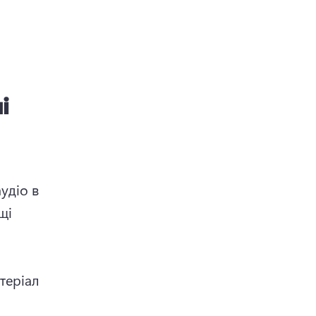
і
діо в 
і 
еріал 