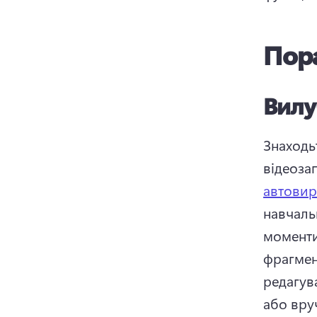
Пора
Вилу
Знаходьт
відеоза
автовир
навчальн
моменти
фрагмен
редагув
або вру