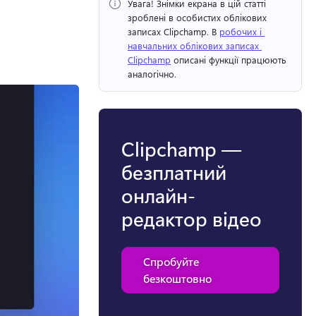
Увага!
 Знімки екрана в цій статті 
зроблені в особистих облікових 
записах Clipchamp. 
В 
робочих і 
навчальних облікових записах 
Clipchamp
 описані функції працюють 
аналогічно. 
Clipchamp —
безплатний
онлайн-
редактор відео
Спробуйте
безкоштовно