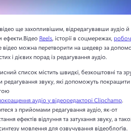
 відео ще захопливішим, відредагувавши аудіо й 
 ефекти.
Відео 
Reels
, історії в соцмережах, 
робочі
е відео можна перетворити на шедевр за допомо
тих і дієвих порад із редагування аудіо. 
исний список містить швидкі, безкоштовні та зру
 редагування звуку, які допоможуть покращити в
гою 
покращення аудіо у відеоредакторі Clipchamp
. 
теся з прийомами редагування аудіо, як-от 
ання ефектів відлуння та затухання звуку, а тако
 синтезу мовлення для озвучування відеоблоґів.