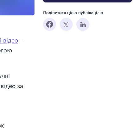
Поділитися цією публікацією
 відео
 – 
гою 
чні 
ідео за 
ж 