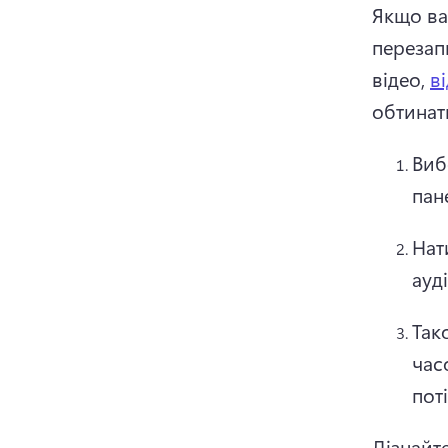
Якщо ва
перезап
відео, 
в
обтинат
Виб
пан
Нат
ауд
Так
час
поті
Дізнайте