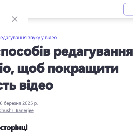
едагування звуку у відео
способів редагування
іо, щоб покращити
сть відео
6 березня 2025 р.
hushri Banerjee
 сторінці