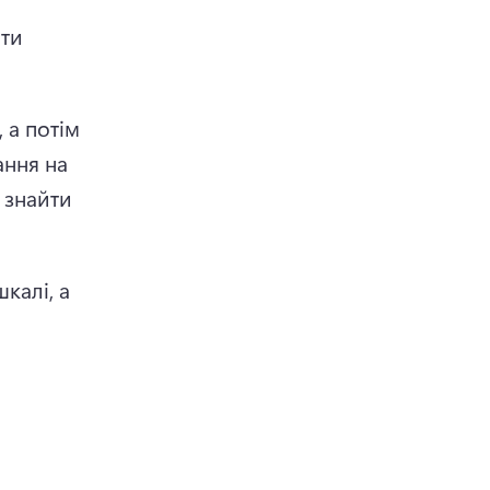
ти 
а потім 
ння на 
знайти 
алі, а 