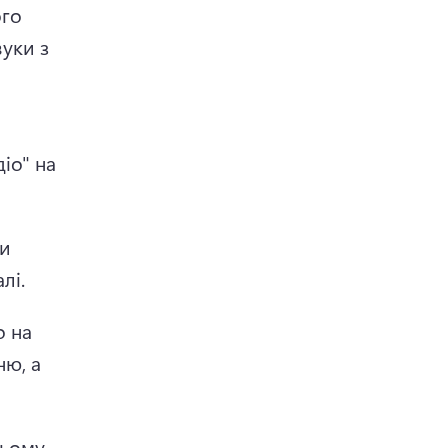
го 
уки з 
іо" на 
и 
лі.
 на 
ю, а 
ьому 