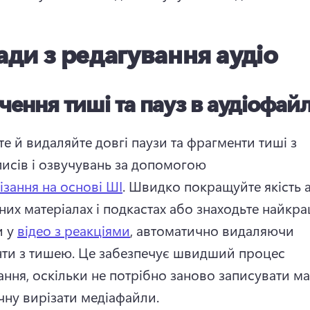
ди з редагування аудіо
чення тиші та пауз в аудіофайл
е й видаляйте довгі паузи та фрагменти тиші з 
писів і озвучувань за допомогою 
ізання на основі ШІ
. 
Швидко покращуйте якість ау
их матеріалах і подкастах або знаходьте найкращ
 у 
відео з реакціями
, автоматично видаляючи 
ти з тишею. 
Це забезпечує швидший процес 
ання, оскільки не потрібно заново записувати мат
чну вирізати медіафайли.