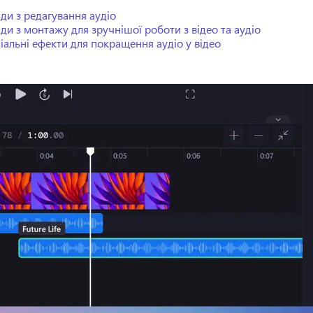
ди з редагування аудіо
ди з монтажу для зручнішої роботи з відео та аудіо
іальні ефекти для покращення аудіо у відео