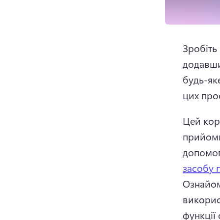
Зробіть
додавши
будь-як
цих прос
Цей кор
прийоми
допомо
засобу 
Ознайом
використ
функції