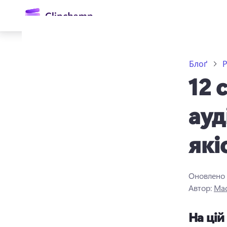
основного
вмісту
Блоґ
Р
12 
ауд
які
Увійти
Спробувати безкоштовно
Оновлено
Автор:
Mad
На цій