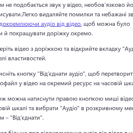
м не подобається звук у відео, необов’язково йо
исувати.
Легко видаляйте помилки та небажані зв
ідокремлюючи аудіо від відео
, щоб можна було 
и й покращувати доріжку окремо. 
еріть відео з доріжкою та відкрийте вкладку "Ауд
елі властивостей.
исніть кнопку "Від’єднати аудіо", щоб перетворит
іофайл у відео на окремий ресурс на часовій шка
ож можна натиснути правою кнопкою миші відео
овій шкалі та вибрати "Аудіо" в розкривному мен
м – "Від’єднати".
ся більше про відокремлення аудіо від відео в ц