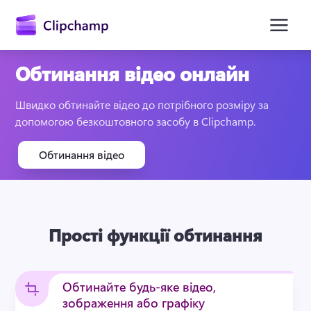
основного
вмісту
Обтинання відео онлайн
Швидко обтинайте відео до потрібного розміру за 
допомогою безкоштовного засобу в Clipchamp.
Обтинання відео
Увійти
Прості функції обтинання
Спробувати безкоштовно
Обтинайте будь-яке відео,
зображення або графіку