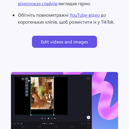
відеопоказ слайдів
 виглядав гарно. 
Обітніть повнометражні 
YouTube-відео
 до 
коротеньких кліпів, щоб розмістити їх у TikTok. 
Edit videos and images