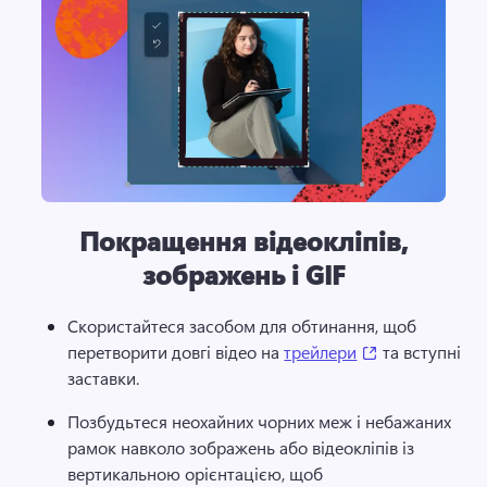
Покращення відеокліпів,
зображень і GIF
Скористайтеся засобом для обтинання, щоб 
(opens in a ne
перетворити довгі відео на 
трейлери
 та вступні 
заставки. 
Позбудьтеся неохайних чорних меж і небажаних 
рамок навколо зображень або відеокліпів із 
вертикальною орієнтацією, щоб 