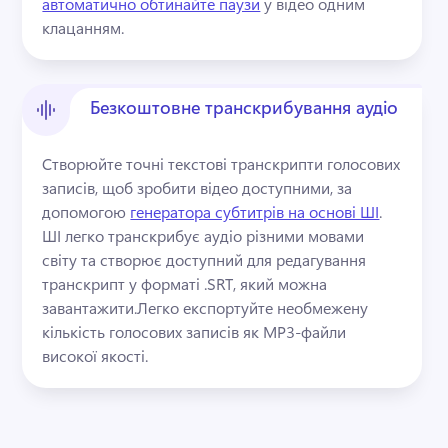
автоматично обтинайте паузи
 у відео одним 
клацанням. 
Безкоштовне транскрибування аудіо
Створюйте точні текстові транскрипти голосових 
записів, щоб зробити відео доступними, за 
допомогою 
генератора субтитрів на основі ШІ
. 
ШІ легко транскрибує аудіо різними мовами 
світу та створює доступний для редагування 
транскрипт у форматі .SRT, який можна 
завантажити.
Легко експортуйте необмежену 
кількість голосових записів як MP3-файли 
високої якості.