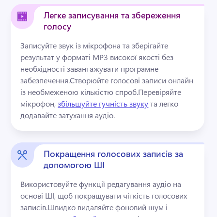
Легке записування та збереження
голосу
Записуйте звук із мікрофона та зберігайте 
результат у форматі MP3 високої якості без 
необхідності завантажувати програмне 
забезпечення.
Створюйте голосові записи онлайн 
із необмеженою кількістю спроб.
Перевіряйте 
мікрофон, 
збільшуйте гучність звуку
 та легко 
додавайте затухання аудіо. 
Покращення голосових записів за
допомогою ШІ
Використовуйте функції редагування аудіо на 
основі ШІ, щоб покращувати чіткість голосових 
записів.
Швидко видаляйте фоновий шум і 