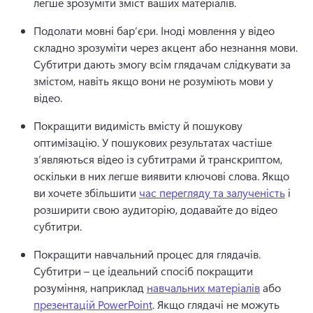
легше зрозуміти зміст ваших матеріалів. 
Подолати мовні бар’єри. Іноді мовлення у відео 
складно зрозуміти через акцент або незнання мови. 
Субтитри дають змогу всім глядачам слідкувати за 
змістом, навіть якщо вони не розуміють мови у 
відео.
Покращити видимість вмісту й пошукову 
оптимізацію. У пошукових результатах частіше 
з’являються відео із субтитрами й транскриптом, 
оскільки в них легше виявити ключові слова. 
Якщо 
ви хочете збільшити 
час перегляду та залученість
 і 
розширити свою аудиторію, додавайте до відео 
субтитри. 
Покращити навчальний процес для глядачів. 
Субтитри – це ідеальний спосіб покращити 
розуміння, наприклад 
навчальних матеріалів
 або 
презентацій PowerPoint
. 
Якщо глядачі не можуть 