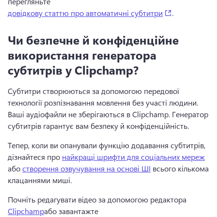
перегляньте 
(opens in a n
довідкову статтю про автоматичні субтитри
. 
Чи безпечне й конфіденційне
використання генератора
субтитрів у Clipchamp?
Субтитри створюються за допомогою передової 
технології розпізнавання мовлення без участі людини. 
Ваші аудіофайли не зберігаються в Clipchamp. 
Генератор 
субтитрів гарантує вам безпеку й конфіденційність.
Тепер, коли ви опанували функцію додавання субтитрів, 
дізнайтеся про 
найкращі шрифти для соціальних мереж
або 
створення озвучування на основі ШІ
 всього кількома 
клацаннями миші. 
Почніть редагувати відео за допомогою редактора 
Clipchamp
або завантажте 