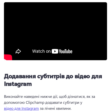
Додавання субтитрів до відео для
Instagram
Виконайте наведені нижче дії, щоб дізнатися, як за 
допомогою Clipchamp додавати субтитри у 
відео для Instagram
 за лічені хвилини. 