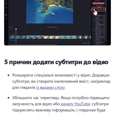
5 причин додати субтитри до відео
Розширити спеціальні можливості у відео. Додавши 
субтитри, ви створите інклюзивний вміст, наприклад 
для глядачів 
із вадами слуху
. 
Збільшити час перегляду. Якщо потрібно підвищити 
залученість для відео або 
каналу YouTube
, субтитри 
підкреслять важливу інформацію, і глядачам буде 