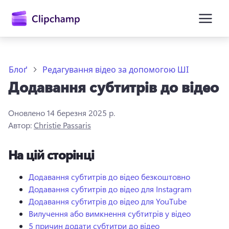
основного
вмісту
Блоґ
Редагування відео за допомогою ШІ
Додавання субтитрів до відео
Оновлено
14 березня 2025 р.
Автор:
Christie Passaris
На цій сторінці
Увійти
Спробувати безкоштовно
Додавання субтитрів до відео безкоштовно
Додавання субтитрів до відео для Instagram
Додавання субтитрів до відео для YouTube
Вилучення або вимкнення субтитрів у відео
5 причин додати субтитри до відео