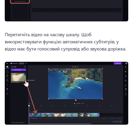
Перетягніть відео на часову шкалу. 
Щоб 
використовувати функцію автоматичних субтитрів, у 
відео має бути голосовий супровід або звукова доріжка.